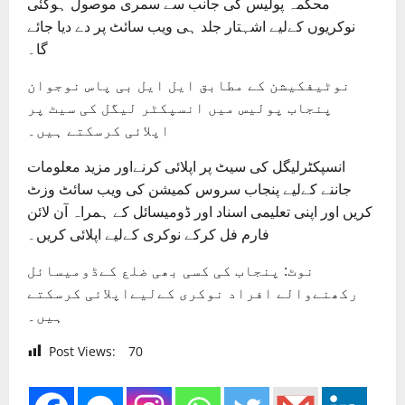
محکمہ پولیس کی جانب سے سمری موصول ہوگئی
نوکریوں کےلیے اشہتار جلد ہی ویب سائٹ پر دے دیا جائے
گا۔
نوٹیفکیشن کے مطابق ایل ایل بی پاس نوجوان
پنجاب پولیس میں انسپکٹر لیگل کی سیٹ پر
اپلائی کرسکتے ہیں۔
انسپکٹرلیگل کی سیٹ پر اپلائی کرنےاور مزید معلومات
جاننے کےلیے پنجاب سروس کمیشن کی ویب سائٹ وزٹ
کریں اور اپنی تعلیمی اسناد اور ڈومیسائل کے ہمراہ آن لائن
فارم فل کرکے نوکری کےلیے اپلائی کریں۔
نوٹ: پنجاب کی کسی بھی ضلع کےڈومیسائل
رکھنےوالے افراد نوکری کےلیےاپلائی کرسکتے
ہیں۔
Post Views:
70