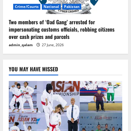
Crime/Courts
National
Pakistan
Two members of ‘Oad Gang’ arrested for
impersonating customs officials, robbing citizens
over cash prizes and parcels
admin_qalam
27 June, 2026
YOU MAY HAVE MISSED