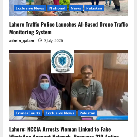
Exclusive News
National
News
Pakistan
Lahore Traffic Police Launches AI-Based Drone Traffic
Monitoring System
admin_qalam
9 July, 2026
Crime/Courts
Exclusive News
Pakistan
Lahore: NCCIA Arrests Woman Linked to Fake
WhatsApp Account Network, Recovers 310 Active