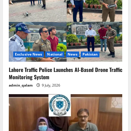
g
a
t
i
o
Exclusive News
National
News
Pakistan
n
Lahore Traffic Police Launches AI-Based Drone Traffic
Monitoring System
admin_qalam
9 July, 2026