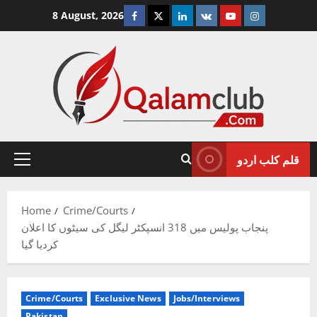
Skip
Facebook
Twitter
Linkedin
VK
Youtube
Instagram
8 August, 2026
to
content
قلم کلب اردو
Primary
Menu
Home
Crime/Courts
پنجاب پولیس میں 318 انسپکٹر لیگل کی سیٹوں کا اعلان
کردیا گیا
Crime/Courts
Exclusive News
Jobs/Interviews
Pakistan