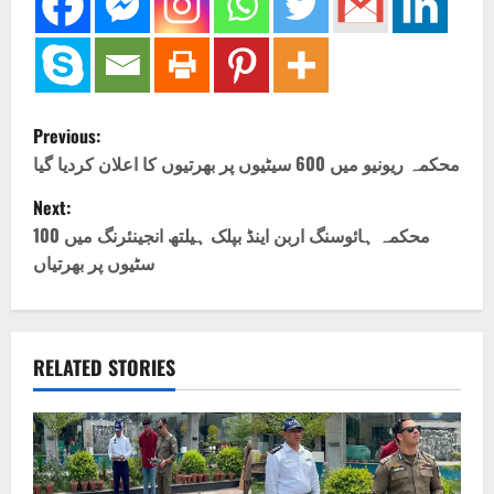
P
Previous:
o
محکمہ ریونیو میں 600 سیٹیوں پر بھرتیوں کا اعلان کردیا گیا
Next:
s
محکمہ ہائوسنگ اربن اینڈ بپلک ہیلتھ انجینئرنگ میں 100
t
سٹیوں پر بھرتیاں
n
a
RELATED STORIES
v
i