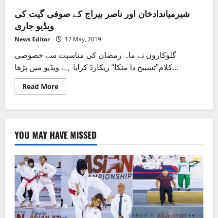
شیرمیاندادخان اور ناصر بیراج کے صوفی گیت کی
ویڈیو جاری
News Editor
12 May, 2019
گلوکاروں نے ماہ رمضان کی مناسبت سے خصوصی
کلام’’تسبیح دا منکا‘‘ ریکارڈ کرایا ہے ویڈیو میں پڑھا...
Read
Read More
more
about
شیرمیاندادخان
اور
ناصر
بیراج
YOU MAY HAVE MISSED
کے
صوفی
گیت
کی
ویڈیو
جاری