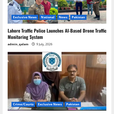
Exclusive News
National
News
Pakistan
Lahore Traffic Police Launches AI-Based Drone Traffic
Monitoring System
admin_qalam
9 July, 2026
Crime/Courts
Exclusive News
Pakistan