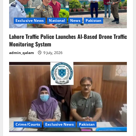
Exclusive News
National
News
Pakistan
Lahore Traffic Police Launches AI-Based Drone Traffic
Monitoring System
admin_qalam
9 July, 2026
Crime/Courts
Exclusive News
Pakistan