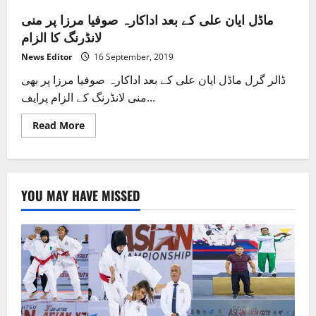
ماڈل ایان علی کے بعد اداکارہ صوفیا مرزا پر منی
لانڈرنگ کا الزام
News Editor
16 September, 2019
ڈالر گرل ماڈل ایان علی کے بعد اداکارہ صوفیا مرزا پر بھی
منی لانڈرنگ کے الزام پرایف...
Read
Read More
more
about
ماڈل
ایان
علی
کے
YOU MAY HAVE MISSED
بعد
اداکارہ
صوفیا
مرزا
پر
منی
لانڈرنگ
کا
الزام