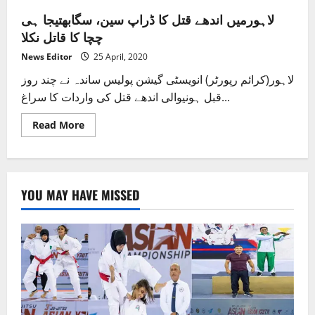
لاہورمیں اندھے قتل کا ڈراپ سین، سگابھتیجا ہی
چچا کا قاتل نکلا
News Editor
25 April, 2020
لاہور(کرائم رپورٹر) انویسٹی گیشن پولیس ساندہ نے چند روز
قبل ہونیوالی اندھے قتل کی واردات کا سراغ...
Read
Read More
more
about
لاہورمیں
اندھے
قتل
کا
YOU MAY HAVE MISSED
ڈراپ
سین،
سگابھتیجا
ہی
چچا
کا
قاتل
نکلا