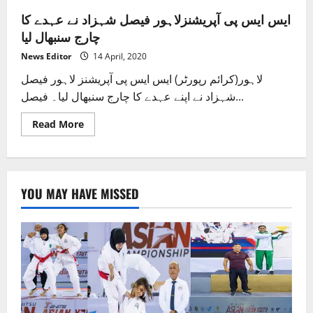
ایس ایس پی آپریشنزلاہور فیصل شہزاد نے عہدے کا
چارج سنبھال لیا
News Editor
14 April, 2020
لاہور(کرائم رپورٹر) ایس ایس پی آپریشنز لاہور فیصل
شہزاد نے اپنے عہدے کا چارج سنبھال لیا۔ فیصل...
Read
Read More
more
about
ایس
ایس
پی
آپریشنزلاہور
YOU MAY HAVE MISSED
فیصل
شہزاد
نے
عہدے
کا
چارج
سنبھال
لیا