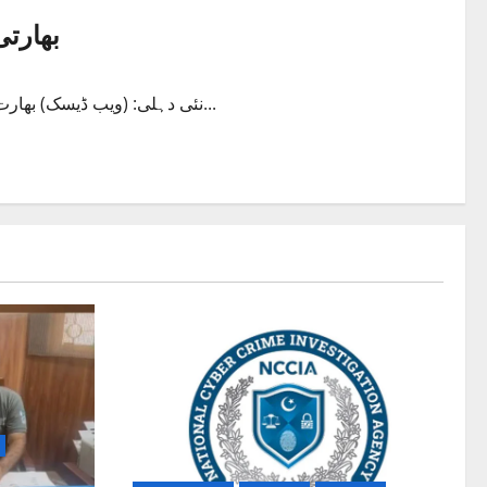
بھارت
نئی دہلی: (ویب ڈیسک) بھارت کی سابق وزیر خارجہ سشما سوراج 67 سال کی عمر میں انتقال...