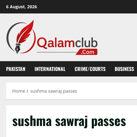
Skip
6 August, 2026
to
content
PAKISTAN
INTERNATIONAL
CRIME/COURTS
BUSINESS
Home
sushma sawraj passes
sushma sawraj passes