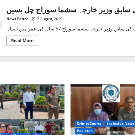
ی سابق وزیر خارجہ سشما سوراج چل بسیں
News Editor
6 August, 2019
Read
Read More
more
about
بھارتی
سابق
وزیر
خارجہ
سشما
سوراج
چل
بسیں
Crime/Courts
Exclusive News
Pakistan