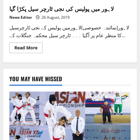
لاہور میں پولیس کی نجی ٹارچر سیل پکڑا گیا
News Editor
26 August, 2019
لاہور(نمائندہ خصوصی)لاہورمیں پولیس کے نجی ٹارچرسیل
کا منظر عام پر آگیا ۔۔۔ ٹارچر سیل محکمہ جنگلات کے...
Read
Read More
more
about
لاہور
میں
پولیس
کی
YOU MAY HAVE MISSED
نجی
ٹارچر
سیل
پکڑا
گیا