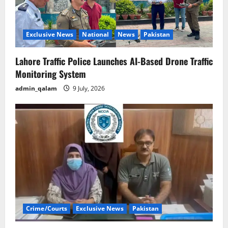
Exclusive News
National
News
Pakistan
Lahore Traffic Police Launches AI-Based Drone Traffic
Monitoring System
admin_qalam
9 July, 2026
Crime/Courts
Exclusive News
Pakistan