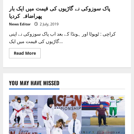
پاک سوزوکی نے گاڑیوں کی قیمت میں ایک بار
پھراضافہ کردیا
News Editor
2 July, 2019
کراچی : ٹویوٹا اور ہونڈا کے بعد اب پاک سوزوکی نے اپنی
گاڑیوں کی قیمت میں ایک...
Read
Read More
more
about
پاک
سوزوکی
نے
گاڑیوں
YOU MAY HAVE MISSED
کی
قیمت
میں
ایک
بار
پھراضافہ
کردیا