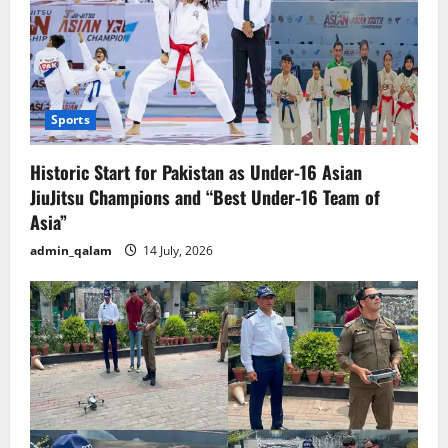
Sports
Historic Start for Pakistan as Under-16 Asian
JiuJitsu Champions and “Best Under-16 Team of
Asia”
admin_qalam
14 July, 2026