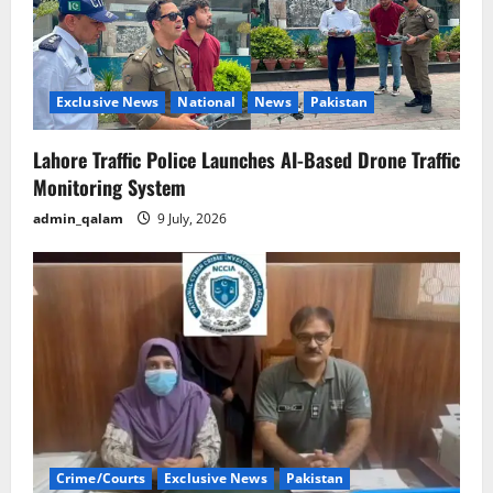
Exclusive News
National
News
Pakistan
Lahore Traffic Police Launches AI-Based Drone Traffic
Monitoring System
admin_qalam
9 July, 2026
Crime/Courts
Exclusive News
Pakistan