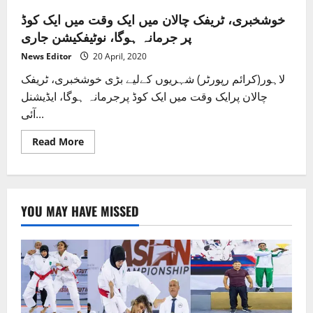
خوشخبری، ٹریفک چالان میں ایک وقت میں ایک کوڈ
پر جرمانہ ہوگا، نوٹیفکیشن جاری
News Editor
20 April, 2020
لاہور(کرائم رپورٹر) شہریوں کےلیے بڑی خوشخبری، ٹریفک
چالان پرایک وقت میں ایک کوڈ پرجرمانہ ہوگا، ایڈیشنل
آئی...
Read
Read More
more
about
خوشخبری،
ٹریفک
چالان
میں
YOU MAY HAVE MISSED
ایک
وقت
میں
ایک
کوڈ
پر
جرمانہ
ہوگا،
نوٹیفکیشن
جاری