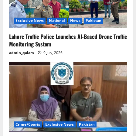
Exclusive News
National
News
Pakistan
Lahore Traffic Police Launches AI-Based Drone Traffic
Monitoring System
admin_qalam
9 July, 2026
Crime/Courts
Exclusive News
Pakistan