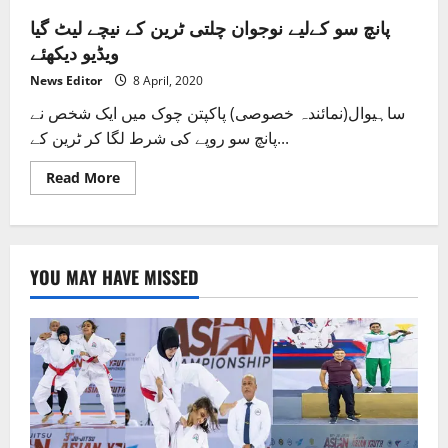
پانچ سو کےلیے نوجوان چلتی ٹرین کے نیچے لیٹ گیا
ویڈیو دیکھئے
News Editor
8 April, 2020
ساہیوال(نمائندہ خصوصی) پاکپتن چوک میں ایک شخص نے
پانچ سو روپے کی شرط لگا کر ٹرین کے...
Read
Read More
more
about
پانچ
سو
کےلیے
نوجوان
YOU MAY HAVE MISSED
چلتی
ٹرین
کے
نیچے
لیٹ
گیا
ویڈیو
دیکھئے