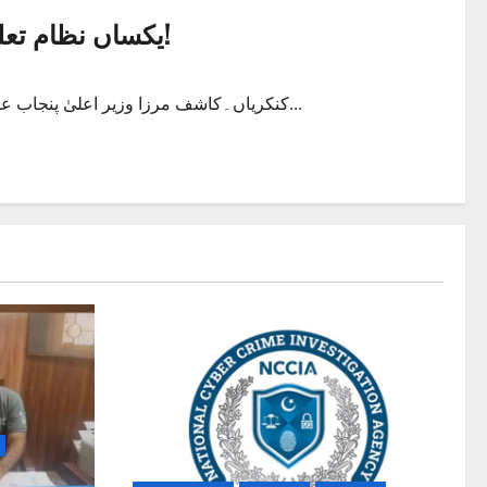
یکساں نظام تعلیم کا خواب یکساں زبان کے بغیر ممکن نہیں!
کنکریاں۔کاشف مرزا وزیر اعلیٰ پنجاب عثمان بزدار نےاعلان کیا کہ اگلے تعلیمی سال مارچ 2020سے پنجاب...