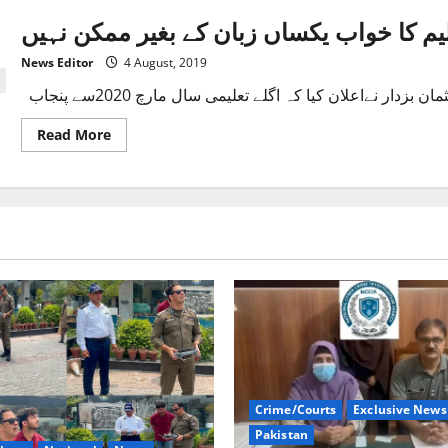
News Editor
4 August, 2019
Read
Read More
more
about
یکساں
نظام
تعلیم
کا
خواب
یکساں
زبان
کے
بغیر
ممکن
نہیں!
Crime/Courts
Exclusive News
Pakistan