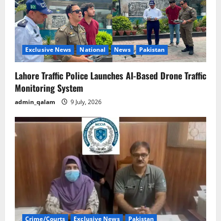
Exclusive News
National
News
Pakistan
Lahore Traffic Police Launches AI-Based Drone Traffic
Monitoring System
admin_qalam
9 July, 2026
Crime/Courts
Exclusive News
Pakistan