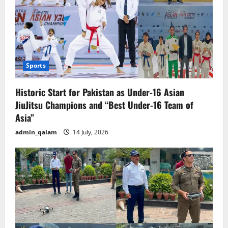
Sports
Historic Start for Pakistan as Under-16 Asian
JiuJitsu Champions and “Best Under-16 Team of
Asia”
admin_qalam
14 July, 2026