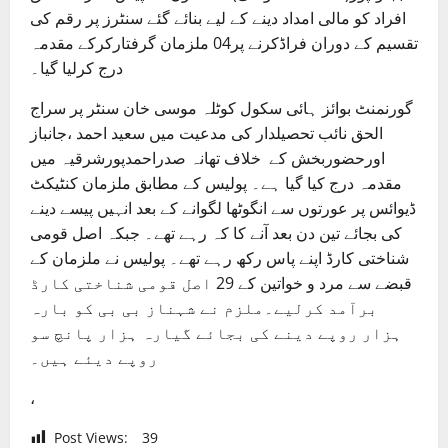
افراد کو مالی امداد دینے کے لیے بنائے گئے سنٹرز پر رقم کی
تقسیم کے دوران فراڈکرنے پر04 ملزمان گرفتارکرکے مقدمہ
درج کرلیا گیا۔
گورنمنٹ بوائز ہائی سکول کوٹلہ موسی خان سنٹر پر سراج
الحق نائب تحصیلدار کی مدعیت میں سعید احمد ،جانباز
اورحضوربخش کے خلاف تھانہ صدراحمدپورشرقیہ میں
مقدمہ درج کیا گیا ہے۔ پولیس کے مطابق ملزمان کنٹیکٹ
ڈیوائس پر عورتوں سے انگوٹھا لگوانے کے بعد انہیں پیسے دینے
کی بجائے تین دن بعد آنے کا کہ رہے تھے۔ جبکہ اصل قومی
شناختی کارڈ اپنے پاس رکھ رہے تھے۔ پولیس نے ملزمان کے
قبضے سے مرد و خواتین کے 29 اصل قومی شناختی کارڈ
برآمد کرلیے۔ملزم نے شہناز بی بی کو بارہ
ہزار روپے دینے کی بجائے گیارہ ہزار پانچ سو
روپے دیئے ہیں۔
،
Post Views:
39