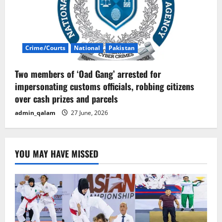
Crime/Courts
National
Pakistan
Two members of ‘Oad Gang’ arrested for
impersonating customs officials, robbing citizens
over cash prizes and parcels
admin_qalam
27 June, 2026
YOU MAY HAVE MISSED