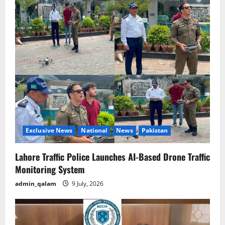
i
g
a
t
i
o
n
Exclusive News
National
News
Pakistan
Lahore Traffic Police Launches AI-Based Drone Traffic
Monitoring System
admin_qalam
9 July, 2026