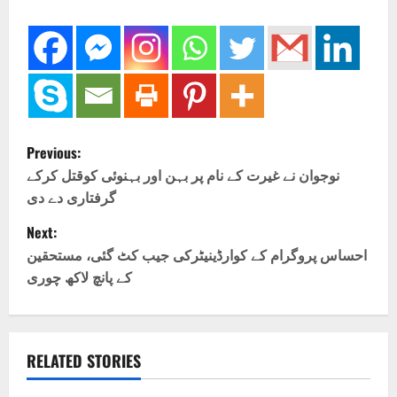
P
Previous:
o
نوجوان نے غیرت کے نام پر بہن اور بہنوئی کوقتل کرکے
گرفتاری دے دی
s
Next:
t
احساس پروگرام کے کوارڈینیٹرکی جیب کٹ گئی، مستحقین
کے پانچ لاکھ چوری
n
a
v
RELATED STORIES