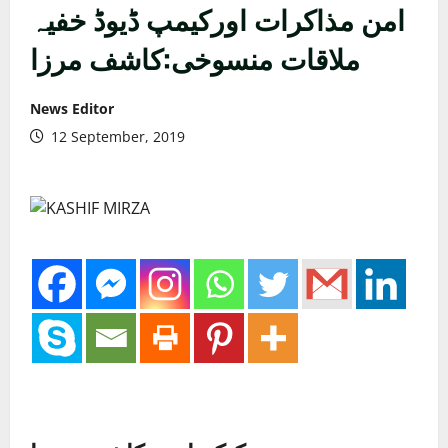
امن مذاکرات اورکیمپ ڈیوڈ خفیہ
ملاقات منسوخی:کاشف مرزا
News Editor
12 September, 2019