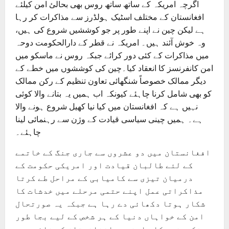
اگرچہ امریکہ کے ساتھ ساتھ روس بھی بحالیٔ امن کیلئے
افغانستان کے مختلف اسٹیک ہولڈرز سے مذاکرات کر رہا
ہے لیکن چین نے اپنے طور پر جو کوششیں شروع کی ہیں،
وہ خوش آئند ہیں۔ امریکہ نے قطر کے دارالحکومت دوحہ
میں مذاکرات کے کئی دور کرائے جبکہ روس نے ماسکو میں
امن کانفرنسز کا انعقاد کیا۔چین کی کوششوں میں خطے کے
دیگر ممالک خصوصاً شنگھائی تعاون تنظیم کے رکن ممالک
کو بھی شامل کرنا چاہئے کیونکہ اب ہمیں یہ بتانے والا کوئی
نہیں ہے کہ افغانستان میں کیا نیا کھیل شروع ہونے والا
ہے۔ ہمیں چینی سیاسی قیادت کے وژن سے رہنمائی لینا
چاہئے۔
افغانستان میں دو عشروں سے جاری جنگ کے خاتمے
کے لئے طالبان قیادت اور امریکی حکومت کے
درمیان تیزی سے کامیابی کے مراحل طے کرتا
مذاکراتی عمل اپنے حتمی مرحلے میں خدشات کا
شکار ہوتا دکھائی دے رہا ہے جبکہ یہ صورتحال
امن کے خواہاں دنیا کے ہر شخص کے لیے بجا طور