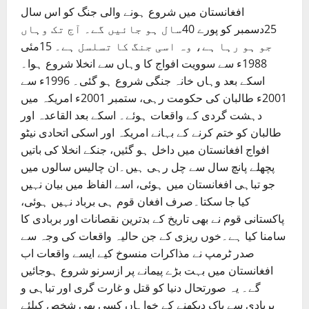
افغانستان میں شروع ہونے والی جنگ کو اس سال
25دسمبر کو پورے 40سال ہو جائیں گے۔ آج تک وہاں
جو ہو رہا ہے، وہ اسی جنگ کا تسلسل ہے۔ 15مئی
1988ء سے سوویت افواج کا وہاں سے انخلا شروع ہوا۔
اسکے بعد وہاں خانہ جنگی شروع ہو گئی۔ 1996ء سے
2001ء طالبان کی حکومت رہی، ستمبر 2001ء امریکہ میں
دہشت گردی کے واقعات ہوئے۔ اسکے بعد القاعدہ اور
طالبان کو ختم کرنے کے بہانے امریکہ اور اسکی اتحادی نیٹو
افواج افغانستان میں داخل ہو گئیں، جنکے انخلا کی باتیں
پچھلے پانچ سال سے چل رہی ہیں۔ان چالیس سالوں میں
جو تباہی افغانستان میں ہوئی، اسے الفاظ میں بیان نہیں
کیا جا سکتا۔صرف افغان قوم ہی برباد نہیں ہوئی،
پاکستانی قوم نے بھی تاریخ کے بدترین نقصانات اور بربادی کا
سامنا کیا ہے۔خوں ریزی کے جن حالیہ واقعات کی وجہ سے
صدر ٹرمپ نے مذاکرات منسوخ کیے ایسے واقعات اب
افغانستان میں بہت بڑے پیمانے پر ازسرنو شروع ہوجائیں
گے۔ یہ صورتحال دنیا کو قتل و غارت گری اور تباہی و
بربادی سے پاک دیکھنے کے خواہاں کسی بھی شخص کیلئے