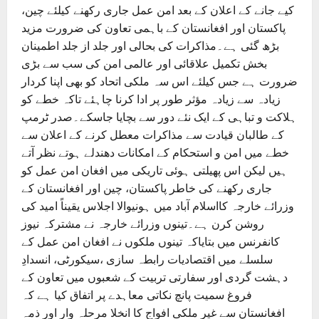
کیے جانے کے اعلان کے بعد امن عمل جاری رکھنے کیلئے چین،
پاکستان اور افغانستان کے باہمی تعاون کی ضرورت مزید
بڑھ گئی ہے۔مذاکرات کی بحالی اور جلد از جلد اطمینان
بخش تکمیل علاقائی اور عالمی امن کی سب سے بڑی
ضرورت ہے جس کیلئے اس سہ ملکی اتحاد کو بھی اپنا کردار
زیادہ سے زیادہ مؤثر طور پر ادا کرنا چاہئے تاکہ خطے کو
ہلاکت و تباہی کے ایک نئے دور سے بچایا جاسکے۔صدر ٹرمپ
کے طالبان قیادت سے مذاکرات معطل کرنے کے اعلان سے
خطے میں امن و استحکام کے امکانات دھندلے ہوتے نظر آتے
ہیں لیکن اس پھیلتی ہوئی تاریکی میں افغان امن عمل کو
جاری رکھنے کی خاطر پاکستان، چین اور افغانستان کے
وزرائے خارجہ کااسلام آباد میں ہونیوالا اجلاس یقیناً امید کی
روشن کرن ہے۔تینوں وزرائے خارجہ نے مشترکہ نیوز
کانفرنس میں بتایاکہ تینوں ملکوں نے افغان امن عمل کے
سلسلے میں اقتصادیات رابطہ سازی ،سیکورٹی، انسدادِ
دہشت گردی اور سفارتی تربیت کے شعبوں میں تعاون کے
فروغ سمیت پانچ نکاتی معاہدے پر اتفاق کیا ہے کہ
افغانستان سے غیر ملکی افواج کا انخلا مرحلہ وار اور ذمہ