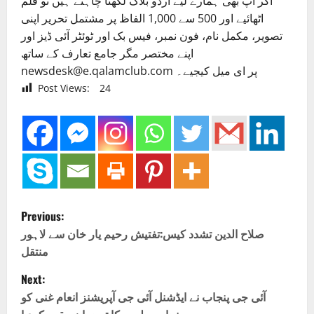
اگر آپ بھی ہمارے لیے اردو بلاگ لکھنا چاہتے ہیں تو قلم
اٹھائیے اور 500 سے 1,000 الفاظ پر مشتمل تحریر اپنی
تصویر، مکمل نام، فون نمبر، فیس بک اور ٹوئٹر آئی ڈیز اور
اپنے مختصر مگر جامع تعارف کے ساتھ
newsdesk@e.qalamclub.com پر ای میل کیجیے۔
Post Views:
24
P
Previous:
o
صلاح الدین تشدد کیس:تفتیش رحیم یار خان سے لاہور
منتقل
s
Next:
t
آئی جی پنجاب نے ایڈشنل آئی جی آپریشنز انعام غنی کو