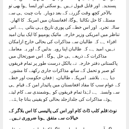
پسندیدہ اور قابل قبول نہیں ہو سکتی اور ایسا ہوا بھی تو
بالآخر کچھ وقت گزرنے کے بعد دوبارہ بات چیت ہی سے
مسئلے کا حل نکالنا ہوگا، افغانستان میں امریکہ کا اٹھارہ
سالہ تجربہ اور اس خطے کی پوری تاریخ یہی بتاتی ہے۔اس
تناظر میں امریکی وزیر خارجہ مائیک پومپیو کا ایک بیان امید
افزاء ہے کہ طالبان سے مذاکرات کی بحالی خارج ازامکان
نہیں، امید ہے کہ طالبان اپنا رویہ بدلیں گے اور یہ معاملے
مذاکرات کے ذریعے ہی حل ہوگا۔ اس صورتحال میں
پاکستانی دفتر خارجہ نے بالکل درست طور پر تمام فریقوں
کو صبر و تحمل کے ساتھ مذاکرات جاری رکھنے کا مشورہ
دیا ہے۔ بلاشبہ امریکہ، طالبان، اٖفغان حکومت اور خطے
کے عوام سب کا مفاد افغانستان میں پائیدار امن کے قیام ہی
سے وابستہ ہے لہٰذا تمام فریقوں کو ہوشمندی سے کام لیتے
ہوئے مذاکرات کی جلدازجلد بحالی کو یقینی بنانا چاہئے۔
نوٹ:قلم کلب ڈاٹ کام اور اس کی پالیسی کا اس بلاگر کے
خیالات سے متفق ہونا ضروری نہیں۔