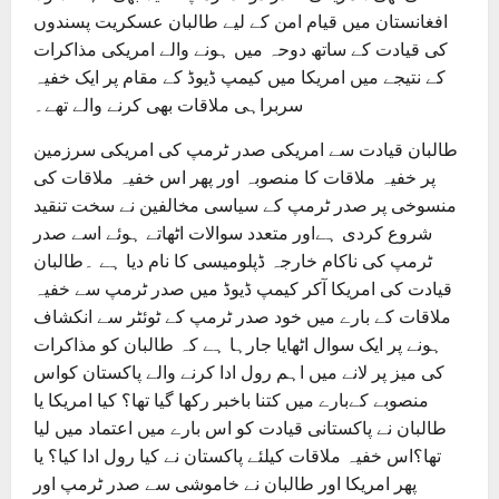
افغانستان میں قیام امن کے لیے طالبان عسکریت پسندوں
کی قیادت کے ساتھ دوحہ میں ہونے والے امریکی مذاکرات
کے نتیجے میں امریکا میں کیمپ ڈیوڈ کے مقام پر ایک خفیہ
سربراہی ملاقات بھی کرنے والے تھے۔
طالبان قیادت سے امریکی صدر ٹرمپ کی امریکی سرزمین
پر خفیہ ملاقات کا منصوبہ اور پھر اس خفیہ ملاقات کی
منسوخی پر صدر ٹرمپ کے سیاسی مخالفین نے سخت تنقید
شروع کردی ہےاور متعدد سوالات اٹھاتے ہوئے اسے صدر
ٹرمپ کی ناکام خارجہ ڈپلومیسی کا نام دیا ہے ۔طالبان
قیادت کی امریکا آکر کیمپ ڈیوڈ میں صدر ٹرمپ سے خفیہ
ملاقات کے بارے میں خود صدر ٹرمپ کے ٹوئٹر سے انکشاف
ہونے پر ایک سوال اٹھایا جارہا ہے کہ طالبان کو مذاکرات
کی میز پر لانے میں اہم رول ادا کرنے والے پاکستان کواس
منصوبے کےبارے میں کتنا باخبر رکھا گیا تھا؟ کیا امریکا یا
طالبان نے پاکستانی قیادت کو اس بارے میں اعتماد میں لیا
تھا؟اس خفیہ ملاقات کیلئے پاکستان نے کیا رول ادا کیا؟ یا
پھر امریکا اور طالبان نے خاموشی سے صدر ٹرمپ اور