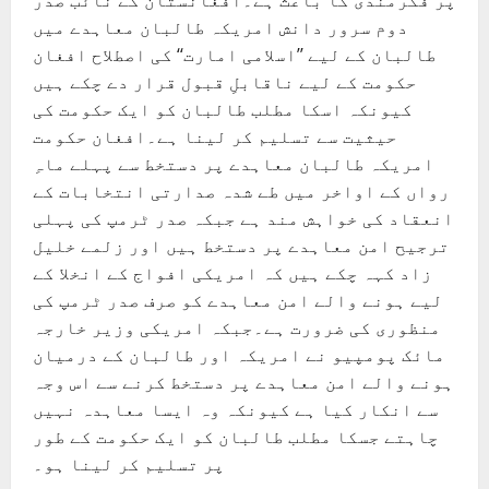
پر فکرمندی کا باعث ہے۔افغانستان کے نائب صدر
دوم سرور دانش امریکہ طالبان معاہدے میں
طالبان کے لیے ’’اسلامی امارت‘‘ کی اصطلاح افغان
حکومت کے لیے ناقابلِ قبول قرار دے چکے ہیں
کیونکہ اسکا مطلب طالبان کو ایک حکومت کی
حیثیت سے تسلیم کر لینا ہے۔افغان حکومت
امریکہ طالبان معاہدے پر دستخط سے پہلے ماہِ
رواں کے اواخر میں طے شدہ صدارتی انتخابات کے
انعقاد کی خواہش مند ہے جبکہ صدر ٹرمپ کی پہلی
ترجیح امن معاہدے پر دستخط ہیں اور زلمے خلیل
زاد کہہ چکے ہیں کہ امریکی افواج کے انخلا کے
لیے ہونے والے امن معاہدے کو صرف صدر ٹرمپ کی
منظوری کی ضرورت ہے۔جبکہ امریکی وزیر خارجہ
مائک پومپیو نے امریکہ اور طالبان کے درمیان
ہونے والے امن معاہدے پر دستخط کرنے سے اس وجہ
سے انکار کیا ہے کیونکہ وہ ایسا معاہدہ نہیں
چاہتے جسکا مطلب طالبان کو ایک حکومت کے طور
پر تسلیم کر لینا ہو۔