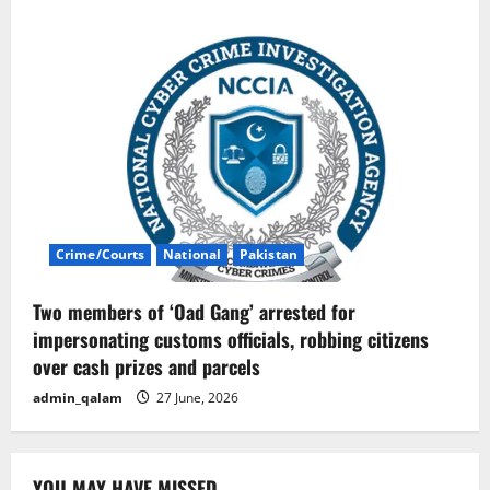
Crime/Courts
National
Pakistan
Two members of ‘Oad Gang’ arrested for
impersonating customs officials, robbing citizens
over cash prizes and parcels
admin_qalam
27 June, 2026
YOU MAY HAVE MISSED