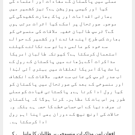
عملی میں پاکستان کے مفادات اور اعتماد کی
کیا اور کیسی پوزیشن ہے؟ نیز کشمیر میں
بھارتی اقدامات اور پاک بھارت کشیدگی کی
موجوہ صورتحال پر اسکے کیا اثرات مرتب ہوں
گے؟ ٹرمپ طالبان خفیہ ملاقات کی منسوخی کو
بھارت کس طرح اپنے فائدے اور کشمیر کے حوالے
سے خود کو عالمی دبائو سے نکالنے کیلئے
استعمال کرسکتا ہے؟ کیونکہ طالبان امریکا
مذاکرات آگےبڑھانے میں پاکستان کے رول کے
باعث پاک امریکا تعلقات میں بہتری آئی لہٰذا
اب صدر ٹرمپ کی جانب سے خفیہ ملاقات کے انکشاف
اور منسوخی کے بعد کی صورتحال میں پاکستان کو
کیا رول ادا کرنا ہے، پاکستانی قیادت کوعملی
طور پر اس بات کا مظاہرہ کرنا ہوگا کہ پاکستان
نہ صرف دنیا کے اس حساس خطے کا حصہ ہے بلکہ وہ
حالات کی اونچ نیچ کے دوران بھی اپنا اہم رول
ادا کرسکتا ہے۔
افغان امن مذاکرات منسوخی پر طالبان کا ماننا ہے کہ