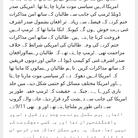
امریکا انہیں سیاسی موت مارنا چاہتا تھا۔امریکی صدر
ڈونلڈ ٹرمپ کی جانب سے طالبان کے ساتھ امن مذاکرات
ختم کرنے کے فیصلے سے زیادہ تر افغان بشمول صدر اشرف
غنی بہت خوش ہوں گے کیوںکہ انکا ماننا تھا کہ ٹرمپ انہیں
فروخت کرنا چاہتے ہیں۔طالبان کے ساتھ امن مذاکرات
ختم کرنے کی وجہ طالبان کی امریکی شرائط کے خلاف
مزاحمت تھی ۔ٹرمپ چاہتے تھے کہ طالبان رہنمااورافغان
صدر اشرف غنی کو کیمپ ڈیوڈ لے جائیں اور دونوں فریقین
کے ساتھ مذاکرات کریں۔تاہم طالبان رہنمائوں کا ماننا تھا
کہ امریکا انہیں دھوکہ دے کر سیاسی موت مارنا چاہتا
ہےاور امریکا مختلف مسائل کو حتمی شکل دینے میں جلد
بازی کررہا ہے۔جبکہ یہ حقیقت کہ ٹرمپ خفیہ طور پر
امریکا کی جانب سے دہشت گرد قرار دیئے جانے والے گروپ
سے ذاتی طور پر ملناچاہتے تھے اور وہ بھی 9/11کے
اٹھارہ برس مکمل ہونے سے چند روز قبل ، اس پر
واشنگٹنحیران تھا اور یہ کسی دھچکے سے کم
نہیں تھا۔جبکہ یہ بھی ممکن تھاکہ صدر ٹرمپ اس
ڈیل کا کریڈٹ لینا چاہتے تھے تاکہ آئندہ برس