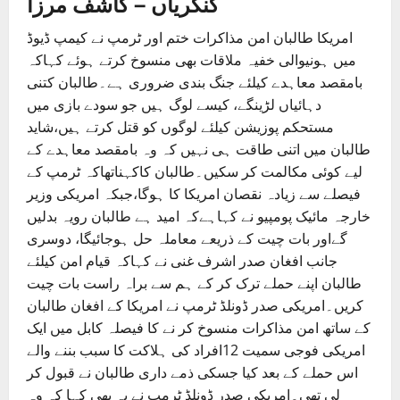
کنکریاں – کاشف مرزا
امریکا طالبان امن مذاکرات ختم اور ٹرمپ نے کیمپ ڈیوڈ
میں ہونیوالی خفیہ ملاقات بھی منسوخ کرتے ہوئے کہاکہ
بامقصد معاہدے کیلئے جنگ بندی ضروری ہے۔طالبان کتنی
دہائیاں لڑینگے، کیسے لوگ ہیں جو سودے بازی میں
مستحکم پوزیشن کیلئے لوگوں کو قتل کرتے ہیں،شاید
طالبان میں اتنی طاقت ہی نہیں کہ وہ بامقصد معاہدے کے
لیے کوئی مکالمت کر سکیں۔طالبان کاکہناتھاکہ ٹرمپ کے
فیصلے سے زیادہ نقصان امریکا کا ہوگا،جبکہ امریکی وزیر
خارجہ مائیک پومپیو نے کہاہےکہ امید ہے طالبان رویہ بدلیں
گےاور بات چیت کے ذریعے معاملہ حل ہوجائیگا، دوسری
جانب افغان صدر اشرف غنی نے کہاکہ قیام امن کیلئے
طالبان اپنے حملے ترک کر کے ہم سے براہ راست بات چیت
کریں۔امریکی صدر ڈونلڈ ٹرمپ نے امریکا کے افغان طالبان
کے ساتھ امن مذاکرات منسوخ کر نے کا فیصلہ کابل میں ایک
امریکی فوجی سمیت 12افراد کی ہلاکت کا سبب بننے والے
اس حملے کے بعد کیا جسکی ذمے داری طالبان نے قبول کر
لی تھی۔امریکی صدر ڈونلڈ ٹرمپ نے یہ بھی کہا کہ وہ