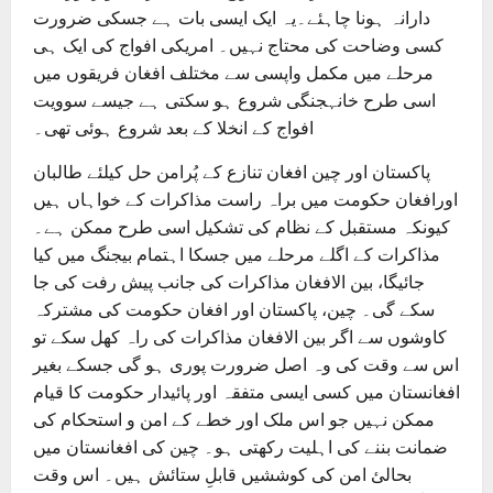
دارانہ ہونا چاہئے۔یہ ایک ایسی بات ہے جسکی ضرورت
کسی وضاحت کی محتاج نہیں۔ امریکی افواج کی ایک ہی
مرحلے میں مکمل واپسی سے مختلف افغان فریقوں میں
اسی طرح خانہجنگی شروع ہو سکتی ہے جیسے سوویت
افواج کے انخلا کے بعد شروع ہوئی تھی۔
پاکستان اور چین افغان تنازع کے پُرامن حل کیلئے طالبان
اورافغان حکومت میں براہ راست مذاکرات کے خواہاں ہیں
کیونکہ مستقبل کے نظام کی تشکیل اسی طرح ممکن ہے۔
مذاکرات کے اگلے مرحلے میں جسکا اہتمام بیجنگ میں کیا
جائیگا، بین الافغان مذاکرات کی جانب پیش رفت کی جا
سکے گی۔ چین، پاکستان اور افغان حکومت کی مشترکہ
کاوشوں سے اگر بین الافغان مذاکرات کی راہ کھل سکے تو
اس سے وقت کی وہ اصل ضرورت پوری ہو گی جسکے بغیر
افغانستان میں کسی ایسی متفقہ اور پائیدار حکومت کا قیام
ممکن نہیں جو اس ملک اور خطے کے امن و استحکام کی
ضمانت بننے کی اہلیت رکھتی ہو۔ چین کی افغانستان میں
بحالیٔ امن کی کوششیں قابلِ ستائش ہیں۔ اس وقت