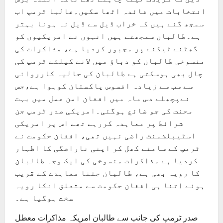
انتخابات میں فائدہ اٹھا سکیں۔غالبا ٹرمپ اب
سمجھ گئے ہیں کہ خراب ڈیل سے ڈیل نہ ہونا بہتر
ہے۔طالبان سمجھتے ہیں انہوں نے امریکیوں کو
گھٹنے ٹیکنے پر مجبور کردیا ہے، مذاکرات کی
منسوخی طالبان کو دباؤ میں لانے کیلئے ٹرمپ کی
چال بھی ہوسکتی ہے طالبان کی حالیہ کارروائی
سے سب سے زیادہ افسوس پاکستان کوہوا ہے،جس
نےپچھلے دس ماہ میں افغان امن عمل میں بہت
محنت کی جو ضائع ہوگئی۔امریکی صدر ٹرمپ جن
شرائط پر معاہدہ کررہے تھے اس پر امریکی
اسٹیبلشمنٹ راضی نہیں تھی، افغان حکومت نے
ٹرمپ کے سامنے کھل کر اپنی ناراضگی کا اظہار
کردیا ہے مذاکرات منسوخی کی ایک وجہ طالبان
کا رویہ بھی ہے، طالبان جتنا معاہدے کے قریب
ہوئے اتنا ہی افغان حکومت سے متعلق انکا رویہ
سخت ہوگیا ہے۔
صدر ٹرمپ کی جانب سے طالبان امریکہ مذاکرات معطل