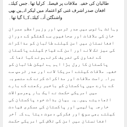
طالبان کی خفیہ ملاقات پر فیصلہ کرلیا تھا۔جس کیلئے
افغان صدر اشرف غنی کو اعتماد میں لیکر انہیں بھی
واشنگٹن آنے کیلئےکہا گیا تھا۔
وہائٹ ہائوس میں صدر ٹرمپ اور وزیراعظم عمران
خان کی ملاقات اور صحافیوں سے گفتگو کے دوران
افغانستان میں امن کیلئے طالبان کو مذاکرات
کی میز تک لانے اور امن کے قیام کیلئے پاکستان
کے تعاون کی تعریف کرتےہوئے کہا تھا کہ
پاکستان کا رول بڑا اہم ہے لیکن طالبان کو
خفیہ ملاقات کیلئے امریکا لانے اور صدر ٹرمپ سے
براہ راست ملاقات اور مذاکرات کرنے کے منصوبہ
کے بارے میں پاکستان کو باخبر رکھنے کے بارے
میں امریکی حکمت نے ایک بار پھرسوالات
اٹھادیئے ہیں۔یہ بیان بذات خود پاکستان کی
خارجہ پالیسی اور پاکستان کی عسکری قیادت
کیلئے بھی سوچ اور فکرکی دعوت دیتا ہے کہ آخر
افغانستان میں امن کی تلاش کی امریکی حکمت