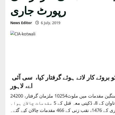
رپورٹ جاری
News Editor
6 July, 2019
ملزمان کو انویسٹی گیشن ٹیموں نے جدید ٹیکنالوجی سمیت اپنی پیشہ وارانہ صلاحیتوں کو بروئے کار لاتے ہوئے گرفتار کیا، سی آئی
اے، لاہور
قتل، ڈکیتی/ رابری، اغوا برائے تاوان، نقب زنی، چوری، کارو موٹر سائیکل چوری/ چھیننا، اشتہاری ملزمان سمیت سنگین مقدمات میں ملوث10254 ملزمان گرفتار، 24200