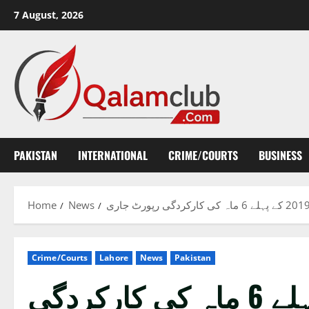
Skip
7 August, 2026
to
content
PAKISTAN
INTERNATIONAL
CRIME/COURTS
BUSINESS
Home
News
Crime/Courts
Lahore
News
Pakistan
انویسٹی گیشن پولیس لاہور کی 2019 کے پہلے 6 ماہ کی کارکردگی