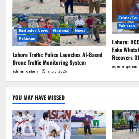
v
i
Crime/Cou
Pakistan
g
Exclusive News
National
News
Pakistan
Lahore: NC
a
Fake Whats
Lahore Traffic Police Launches AI-Based
t
Recovers 31
Drone Traffic Monitoring System
admin_qalam
i
admin_qalam
9 July, 2026
o
n
YOU MAY HAVE MISSED