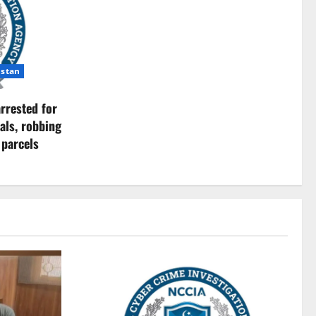
istan
rrested for
als, robbing
 parcels