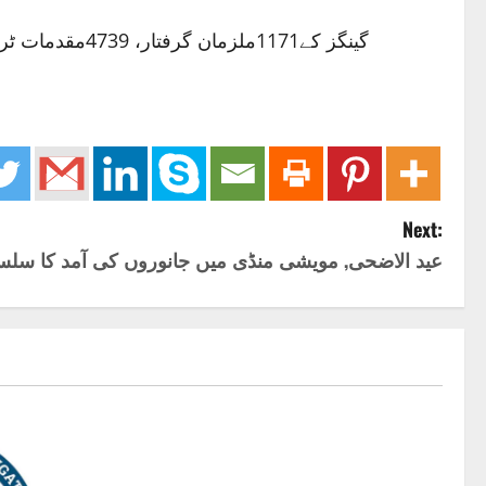
475گینگز کے1171ملزمان گرفتار، 4739مقدمات ٹریس کیے گئے جبکہ 31کروڑ52لاکھ روپے سے زائد مالیت کا مال مسروقہ برآمدکر کے اصل مالکان کے حوالے کیا گیا۔
Next:
عید الاضحی, مویشی منڈی میں جانوروں کی آمد کا سل