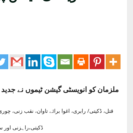
ڈکیتی،راہزنی اور سرقہ بالجر کے 797 مقدمات درج ہوئے۔ وہیکل چھیننے اور 