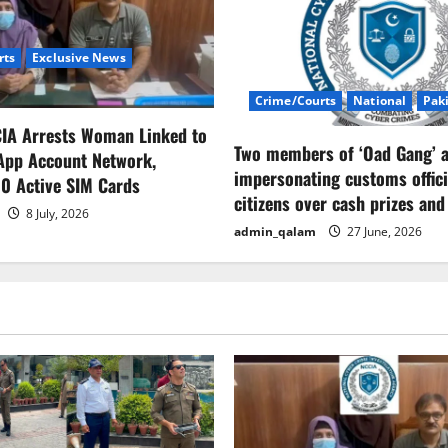
rts
Exclusive News
Crime/Courts
National
Pak
CIA Arrests Woman Linked to
Two members of ‘Oad Gang’ a
App Account Network,
impersonating customs offici
0 Active SIM Cards
citizens over cash prizes and
8 July, 2026
admin_qalam
27 June, 2026