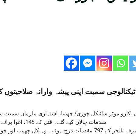
مقدمات چالان کیے گئے۔ قتل کے 145، اغوا برائے تاوان کے 8، ڈکیتی معہ قتل کے 5 مقدمات چالان ہوا۔
چوری کے 1476، نقب زنی کے 466 مقدمات چالان کیے گئے۔