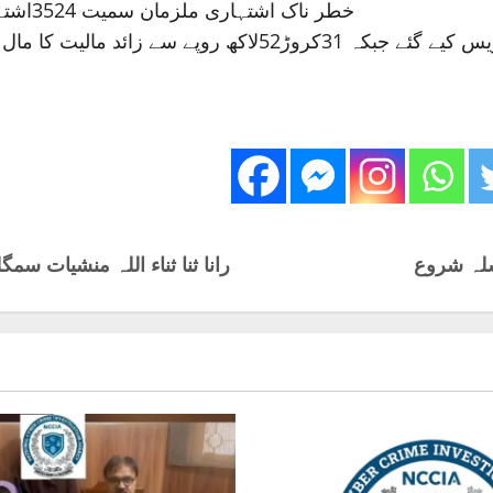
619خطر ناک اشتہاری ملزمان سمیت 3524اشتہاریوں اور 1746عدالتی مفرور گرفتار ہوئے۔
سلہ شروع
رانا ثنا ثناء اللہ منشیات س