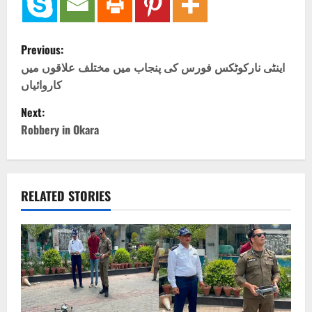
P
Previous:
o
اینٹی نارکوٹکس فورس کی پنجاب میں مختلف علاقوں میں
کاروائیاں
s
Next:
t
Robbery in Okara
n
a
RELATED STORIES
v
i
g
a