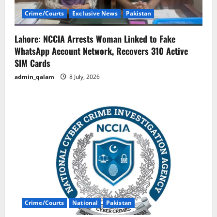
Crime/Courts
Exclusive News
Pakistan
Lahore: NCCIA Arrests Woman Linked to Fake
WhatsApp Account Network, Recovers 310 Active
SIM Cards
admin_qalam
8 July, 2026
Crime/Courts
National
Pakistan