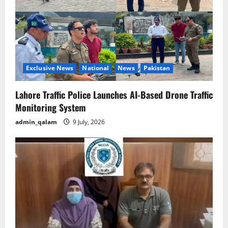
t
i
o
Exclusive News
National
News
Pakistan
n
Lahore Traffic Police Launches AI-Based Drone Traffic
Monitoring System
admin_qalam
9 July, 2026