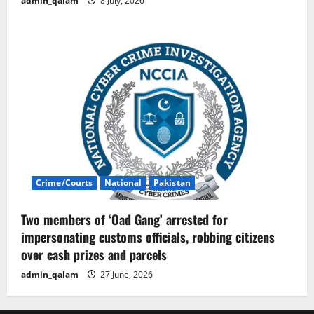
admin_qalam
8 July, 2026
Crime/Courts
National
Pakistan
Two members of ‘Oad Gang’ arrested for
impersonating customs officials, robbing citizens
over cash prizes and parcels
admin_qalam
27 June, 2026