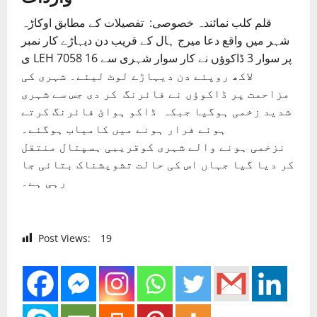
قلم کلب نمائندہ خصوصی: تفصیلات کے مطابق اوکاڑہ
شہر میں واقع دعا میرج ہال کے قریب دن دیہاڑے کار نمبر
ی LEH 7058 پر سوار 3 ڈاکوؤں نے کار سوار شہری سے 16
لاکھ روپئے دن دیہاڑے لوٹ لیئے۔ شہری کی
مزاحمت پر ڈاکوؤں نے فائرنگ کر دی جس سے شہری
شدید زخمی ہوگیا جبکہ ڈاکو ہوائ فائرنگ کرتے
ہوئے فرار ہونے میں کامیاب ہوگئے۔
نزخمی ہونے والے شہری کوقریبی ہسپتال منتقل
کر دیا گیا جہاں اس کی حالت تشویشناک بتائی جا
رہی ہے۔
Post Views:
19