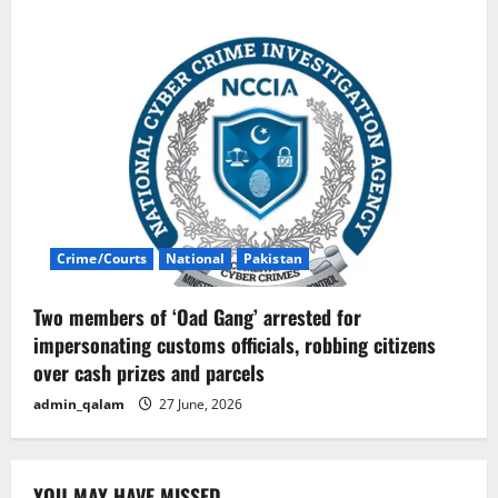
Crime/Courts
National
Pakistan
Two members of ‘Oad Gang’ arrested for
impersonating customs officials, robbing citizens
over cash prizes and parcels
admin_qalam
27 June, 2026
YOU MAY HAVE MISSED