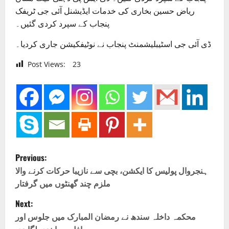
ریاض حسین بخاری کی خدمات ایڈیشنل آئی جی ٹریفک
پنجاب کے سپرد کردی گئیں۔
ڈی آئی جی اسٹیبلیشمنٹ پنجاب نے نوٹیفکیشن جاری کردیا۔
Post Views:
23
P
Previous:
o
ہنجروال پولیس کا ایکشن، بچی سے نازیبا حرکات کرنے والا
ملزم چند گھنٹوں میں گرفتار
s
Next:
t
محکمہ داخلہ سندھ نے رمضان المبارک میں جلوس اور