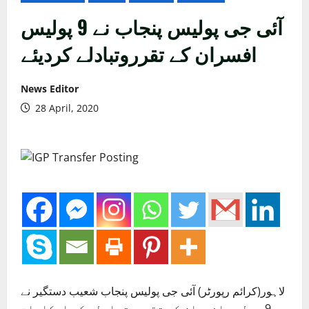
آئی جی پولیس پنجاب نے 9 پولیس
افسران کے تقرروتبادلے کردیئے
News Editor
28 April, 2020
لاہور(کرائم رپورٹر) آئی جی پولیس پنجاب شعیب دستگیر نے
9 پولیس افسران کے تقرروتبادلے کے احکامات