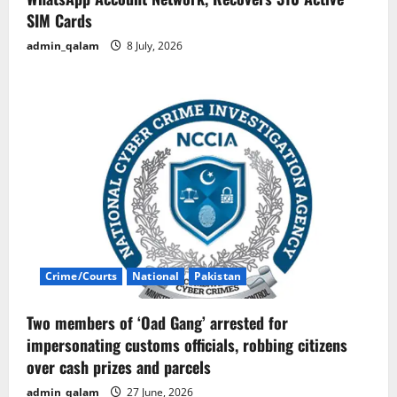
SIM Cards
admin_qalam
8 July, 2026
Crime/Courts
National
Pakistan
Two members of ‘Oad Gang’ arrested for
impersonating customs officials, robbing citizens
over cash prizes and parcels
admin_qalam
27 June, 2026