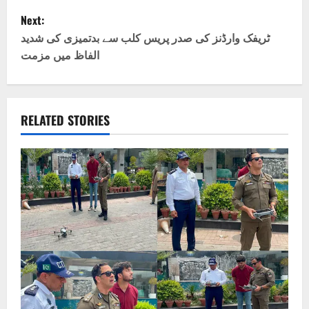
s
Next:
t
ٹریفک وارڈنز کی صدر پریس کلب سے بدتمیزی کی شدید
الفاظ میں مزمت
n
a
v
RELATED STORIES
i
g
a
t
i
o