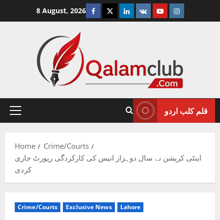
Skip
Facebook
Twitter
Linkedin
VK
Youtube
Instagram
8 August, 2026
to
content
قلم کلب اردو
Primary
Menu
Home
Crime/Courts
اینٹی کرپشن نے سال دوہزار انیس کی کارکردگی رپورٹ جاری
کردی
Crime/Courts
Exclusive News
Lahore