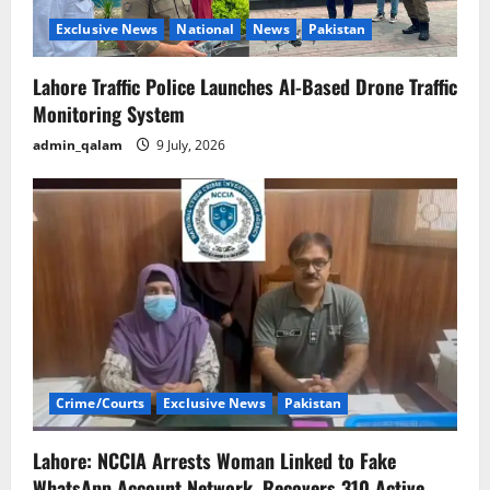
n
Exclusive News
National
News
Pakistan
Lahore Traffic Police Launches AI-Based Drone Traffic
Monitoring System
admin_qalam
9 July, 2026
Crime/Courts
Exclusive News
Pakistan
Lahore: NCCIA Arrests Woman Linked to Fake
WhatsApp Account Network, Recovers 310 Active