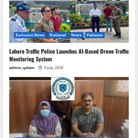
Exclusive News
National
News
Pakistan
Lahore Traffic Police Launches AI-Based Drone Traffic
Monitoring System
admin_qalam
9 July, 2026