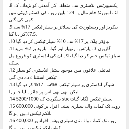
.8 ایکسپورٹس انڈسٹری سے متعلقہ کی آمدنی کو بڑھانے کے
لئے امپورٹڈ خام مال پہ 124 بلین روپے کی کسٹم ڈیوٹی میں
کمی کی گئی
.9 بیکریز اور ریسٹورنٹ کی سپلائز پر سیلز ٹیکس 17% سے
7.5%کر دیا گیا.
.10 پاؤڈر مِلک پر 17% سے 10% سیلز ٹیکس کر دیا گیا.
.11گاڑیوں کے پارٹس، ہتھیار اور گولہ بارود پر 2% مزید
سیلز ٹیکس ختم کر دیا گیا تاکہ ان کی انڈسٹری کو فروغ مل
سکے.
.12 قبائیلی علاقوں میں موجود سٹیل انڈسٹری کو سیلز
ٹیکس استثنا ء دے دی گئی.
.13 شوگر انڈسٹری پر سیلز ٹیکس 8%سے 17% کر دیا گیا
لیکن ابھی بھی اس پر جائزہ لیا جا رہا.
.14 سگریٹ کے 5200/1000 sticksسیلز ٹیکس لگایا گیا.
.15 600,000 روپے تک کمانے والے سیلری پیشہ افراد پر کوئی
انکم ٹیکس نہیں ہو گا.
.16 400,000 روپے تک کمانے والے نان سیلری پیشہ افراد پر
کوئی انکم ٹیکس نہیں ہو گا.