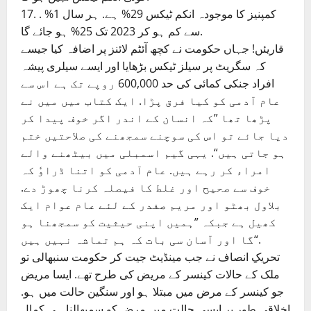
17. . کمپنیز کا موجودہ انکم ٹیکس 29% ہے. ہر سال 1%
سے کم ہو کر 2023 تک 25% ہو جائے گا.
قاریئں! جہاں حکومت نے کچھ آئٹم لائنز پر اضافہ کیا جیسے
کہ سگریٹ پر سیلز ٹیکس بڑھایا اور ایسے سیلری پیشہ
افراد جنکی کمائی کی حد 600,000 روپے تک ہے اس سے
عام آدمی کو کیا فرق پڑا. ایک کتاب میں میں نے
پڑھا تھا ”کہ انسان کے اندر اگر خوف پیدا کر
دیا جائے تو اس کی سوچنے سمجھنے کی صلاحتیں ختم
ہو جاتی ہیں“. یہی گیم اسمبلی میں بیٹھنے والے
امراء کر رہے ہیں. عام آدمی کو اتنا ڈراوٗ کہ
خوف سے صحیح اور غلط کا فیصلہ کرنا چھوڑ دے.
بلاول بھٹو اور مریم صفدر کے لئے عام عوام ایک
کھیل ہے جبکہ ”ہمیں اپنی حیثیت کو سمجھنا ہو
گا اور آسان سی بات کہ ہم تماشہ نہیں ہیں“.
تحریکِ انصاف نے جب مینڈیٹ جیت کر حکومت سنبھالی تو
ملک کے حالات کینسر کے مریض کی طرح تھے. ایسا مریض
جو کینسر کے مرض میں مبتلا ہو اور سنگین حالت میں ہو.
اخلاقی طور پر ایسی حالت میں مرض کو سمبھالنا ہی کمال