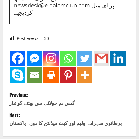
newsdesk@e.qalamclub.com پر ای میل
کردیجیے
Post Views:
30
P
Previous:
o
گیس بم جولائی میں پھٹنے کو تیار
Next:
s
برطانوی شہزادہ ولیم اور کیٹ میڈلٹن کا دورہ پاکستان
t