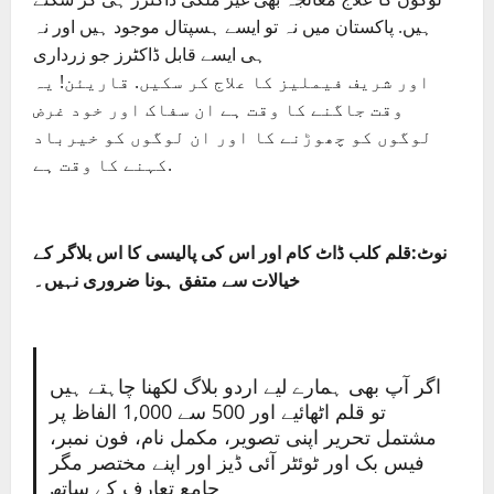
ہیں. پاکستان میں نہ تو ایسے ہسپتال موجود ہیں اور نہ
ہی ایسے قابل ڈاکٹرز جو زرداری
اور شریف فیملیز کا علاج کر سکیں. قاریئن! یہ
وقت جاگنے کا وقت ہے ان سفاک اور خود غرض
لوگوں کو چھوڑنے کا اور ان لوگوں کو خیرباد
کہنے کا وقت ہے.
نوٹ:قلم کلب ڈاٹ کام اور اس کی پالیسی کا اس بلاگر کے
خیالات سے متفق ہونا ضروری نہیں۔
اگر آپ بھی ہمارے لیے اردو بلاگ لکھنا چاہتے ہیں
تو قلم اٹھائیے اور 500 سے 1,000 الفاظ پر
مشتمل تحریر اپنی تصویر، مکمل نام، فون نمبر،
فیس بک اور ٹوئٹر آئی ڈیز اور اپنے مختصر مگر
جامع تعارف کے ساتھ