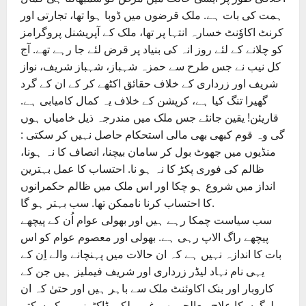
ہمت کی بات ہے. ملک قرضوں میں ڈوبا ہوا تھا، تجارتی اور
کرنٹ اکاوٗنٹ خسارہ انتہا پر تھا، ملک کے آپریشنل پروگرامز
کو چلانے کے لئے روز انہ کی بنیاد پر قرض لئے جا رہے تھے. آج
کل نیب نے جس طرح سے حمزہ شہباز، شہباز شریف، نواز
شریف اور زرداری کے خلاف حقائق اکٹھے کر کے ان کے گرد
گھیرا تنگ کیا ہے، کرپشن کے خلاف یہ کمال کامیابی ہے.
قاریئن! یقین جانئے جس ملک میں مندرجہ ذیل خامیاں ہوں
گی وہ قوم کبھی بھی مالی استحکام حاصل نہیں کر سکتی :
منڈیوں میں جھوٹ بول کر سامان بیچنا، انصاف کا نہ ہونا،
ظالم کی فوری پکڑ کا نہ ہو نا. احتساب کا عمل بہترین
انداز میں شروع ہو چکا اور اس ملک میں ظالم حکمرانوں
کا احتساب کرنا ناممکن تھا. سب بہتر ہو گا.
سب سیاست چمکا رہے ہیں اور بھولی عوام اُن کے پیچھے
پیچھے راگ الاپ رہی ہے. بھولی اور معصوم عوام کو اس
بات کا اندازہ نہیں ہے کہ ان حالات میں پہنچانے والے اِن کے
یہی نام نہاد لیڈر زرداری اور شریف فیملیز ہیں جن کے
کاروبار اور بنک اکاوئنٹ ملک سے باہر ہیں اور حتیٰ کہ ان
لوگوں کا علاج معالجہ بھی غیر ملکی ڈاکٹرز ہی کر سکتے