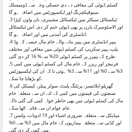
کسٹم ڈیوٹی کی معافی دے دی جسکی وجہ سے ڈومیسٹک
مینوفیکچرنگ اور ایکسپورٹس میں اضافہ ہو گا.
.3 ٹیکسٹائل سیکٹر میں ٹیکسٹائل مشینری، نان واون کپڑا
اور الاسٹومیرک یارن پر بھی ڈیوٹی ختم کر دی. اس ٹیکسٹائل
انڈسٹری کی آمدنی میں اور اضافہ ہو گا.
.4 پیپر انڈسٹری میں پیپر بنانے والے خام مال جیسے کہ وڈ
پلپ، پیپر سکریپ کی کسٹم ڈیوٹی میں معافی اور مختلف
طرح کے پیپرز پر کسٹم ڈیوٹی 20% سے% 16 کر دی گئی.
.5 فرنیچر اور ریزر کے خام مال کی کسٹم ڈیوٹی میں کمی
3% سے 0% اور 11% سے 3% ہوئی تا کہ ان کی ایکسپورٹس
کو بڑھایا جا سکے.
.6 گھریلو اپلائنسز، پرنٹنگ پلیٹ، سولر پینلز، کیمیکل کی
صنعتوں کی قیمتوں میں کمی کے لئے ان سے متعلقہ خام
مال کی کسٹم ڈیوٹی میں بھی خاطر خواہ کمی کی گئی تاکہ
عام عوام ان سے فائدہ اٹھا سکے.
.7 میڈیکل سے متعلقہ ضروری اشیاء اور 19 ادویات، ولسن
اور کڈنی سے متعلقہ بیماریوں کے خام مال میں 3% سے 0%
میں کمی کر دی گئی.