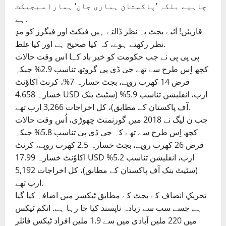
چاہیے بلکہ ’پاکستان ہماری جان‘ ہمارا سبجیکٹ
ہے.
قاریئن! آئیے بجٹ پہ نظر ڈالتے ہیں فیکٹ اور فیگرز کو مدِ
نظر رکھتے ہوے، کہ کیا صحیح ہے اور کیا غلط.
پی پی پی نے جب حکومت کو خیر باد کہا اس وقت حالات
کچھ اِس طرح سے تھے جی ڈی پی گروتھ تناسب 2.9% جبکہ
قرض 14 کھرب روپے، بجٹ خسارہ 7%، کرنٹ اکاوٗنٹ
خسارہ 4.658 USD ارب، انفلیشن تناسب 5.9% (سٹیٹ بنک
آف پاکستان کے مطابق)، کل اخراجات 3,266 ارب تھے.
جب ن لیگ نے 2018 میں گورنمنٹ چھوڑی، اُس وقت حالات
کچھ اِس طرح سے تھے کہ جی ڈی پی تناسب 5.8% جبکہ
قرض 26 کھرب روپے، بجٹ خسارہ 2.5 کھرب روپے، کرنٹ
اکاوٗنٹ خسارہ 17.99 USD ارب، انفلیشن تناسب 5.2%
(سٹیٹ بنک آف پاکستان کے مطابق)، کل اخراجات 5,192
ارب تھے.
تحریکِ انصاف کے بجٹ کے مطابق ٹیکسز میں اضافہ کیا گیا
ہے جسے سب سے زیادہ ناپسند کیا جا رہا ہے. انکم ٹیکس
میں 220 ملین آبادی میں سے 1.9 ملین افراد ٹیکس فائلر