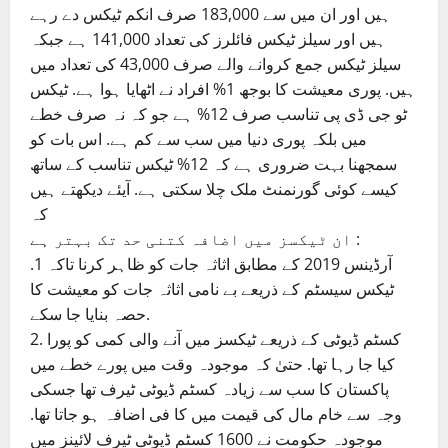
ہیں اور ان میں سے 183,000 صرف انکم ٹیکس دے رہے
ہیں اور سیلز ٹیکس فائلرز کی تعداد 141,000 ہے جبکہ
سیلز ٹیکس جمع کروانے والے صرف 43,000 کی تعداد میں
ہیں. پوری معیشت کا بوجھ 1% افراد نے اٹھایا ہوا ہے. ٹیکس
ٹو جی ڈی پی تناسب صرف 12% ہے جو کہ نہ صرف خطے
میں بلکہ پوری دنیا میں سب سے کم ہے. اس بات کو
سمجھنا بہت ضروری ہے کہ 12% ٹیکس تناسب کے ساتھ
کیسے کوئی گورنمنٹ ملک چلا سکتی ہے. آیئے دیکھتے ہیں
کہ
ان ٹیکسز میں اضافہ کتنی حد تک بہتر ہے :
.1 آرڈینس 2019 کے مطابق اثاثہ جات کو ظاہر کرنا تاکہ
ٹیکس سیسٹم کے ذریعے بے نامی اثاثہ جات کو معیشت کا
حصہ بنایا جا سکے.
2. کسٹم ڈیوٹی کے ذریعے ٹیکسز میں آنے والی کمی کو پورا
کیا جا رہا تھا. حتیٰ کہ موجودہ وقت میں پورے خطے میں
پاکستان کا سب سے زیادہ کسٹم ڈیوٹی ٹیرف تھا جسکی
وجہ سے خام مال کی قیمت میں کا فی اضافہ ہو جاتا تھا.
موجودہ حکومت نے 1600 کسٹم ڈیوٹی ٹیرف لائینز میں