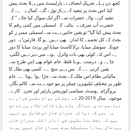
کچھ دن پہلے تحریکِ انصاف نے پارلیمنٹ میں پہلا بجٹ پیش
کیا. اس بجٹ پر تنقید کے پہاڑ توڑے گئے. کمال یہ ہے کہ
تنقید کرنے والے حضرات سے اگر ایک سوال کیا جائے ” کہ
حضرت آپ صرف یہ بتائیے کہ اسمبلی میں کتنی رقم کا
بجٹ پیش کیا گیا“ تو یقین جانیں بہت سے اسمبلی ممبر ز کو
بجٹ کے کل تخمینے کا اندازہ بھی نہیں ہو گا. قارئین! یہ دور
چونکہ سوشل میڈیا، براڈکاسٹ میڈیا اور پرنٹ میڈیا کا دور
ہے اس لئے کوئی بھی بات وائرل ہونے میں دیر نہیں لگتی،
چاہے وہ درست ہو یا غلط. عام عوام بھی اِس طرح سے
یقین کرتی ہے کہ بس یہی سچ ہے. کسی بھی ملک کا
مالیاتی نظام اس ملک کے بجٹ سے جڑا ہوا ہوتا ہے. عام
طور پر مختلف ٹیلیویزن چینلز پر مو جود بہت سے کالم نگار،
پروگرام ہوسٹ، سیاسی اپوزیشن پارٹیز اور تجزیہ کار نے
موجودہ سال 2019-20 کے بجٹ کو عوام دشمن قرار دے
دیا. سونے پہ سہاگہ بڑے بڑے کالم نگار وں نے تو
یہ بھی کہ دیا کہ عمران خان اس قابل ہی نہیں
ہیں کہ بجٹ بنا سکیں. فی امان اللہ عمران خان.
بہرحال ہمارا سبجیکٹ صرف عمران خان نہیں ہونا