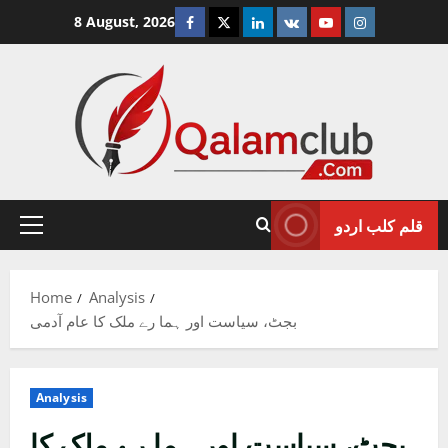
Skip
Facebook
Twitter
Linkedin
VK
Youtube
Instagram
8 August, 2026
to
content
قلم کلب اردو
Primary
Menu
Home
Analysis
بجٹ، سیاست اور ہما رے ملک کا عام آدمی
Analysis
بجٹ، سیاست اور ہما رے ملک کا