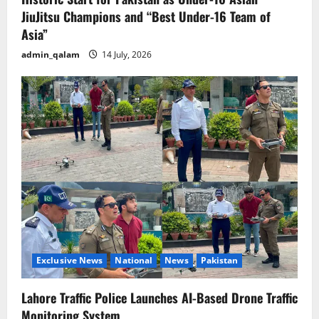
JiuJitsu Champions and “Best Under-16 Team of
Asia”
admin_qalam
14 July, 2026
Exclusive News
National
News
Pakistan
Lahore Traffic Police Launches AI-Based Drone Traffic
Monitoring System