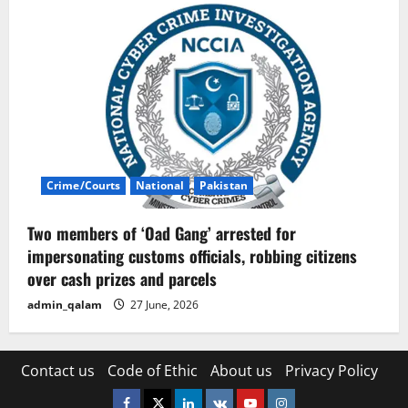
Crime/Courts
National
Pakistan
Two members of ‘Oad Gang’ arrested for
impersonating customs officials, robbing citizens
over cash prizes and parcels
admin_qalam
27 June, 2026
Contact us
Code of Ethic
About us
Privacy Policy
Facebook
Twitter
Linkedin
VK
Youtube
Instagram