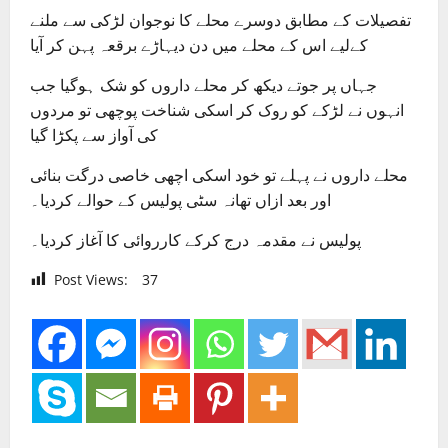
تفصیلات کے مطابق دوسرے محلے کا نوجوان لڑکی سے ملنے
کےلیے اس کے محلے میں دن دیہاڑے برقعہ پہن کر آیا
جہاں پر جوتے دیکھ کر محلے داروں کو شک ہوگیا جب
انہوں نے لڑکے کو روک کر اسکی شناخت پوچھی تو مردوں
کی آواز سے پکڑا گیا
محلے داروں نے پہلے تو خود اسکی اچھی خاصی درگت بنائی
اور بعد ازاں تھانہ سٹی پولیس کے حوالے کردیا۔
پولیس نے مقدمہ درج کرکے کارروائی کا آغاز کردیا۔
Post Views:
37