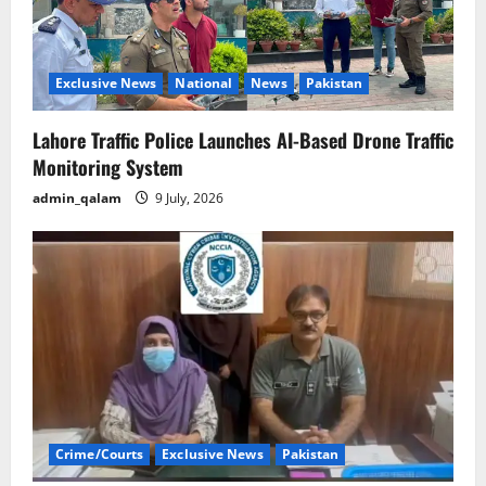
i
o
Exclusive News
National
News
Pakistan
n
Lahore Traffic Police Launches AI-Based Drone Traffic
Monitoring System
admin_qalam
9 July, 2026
Crime/Courts
Exclusive News
Pakistan