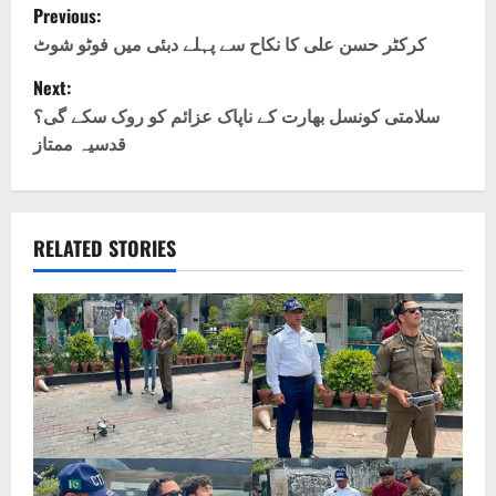
P
Previous:
o
کرکٹر حسن علی کا نکاح سے پہلے دبئی میں فوٹو شوٹ
Next:
s
سلامتی کونسل بھارت کے ناپاک عزائم کو روک سکے گی؟
t
قدسیہ ممتاز
n
a
RELATED STORIES
v
i
g
a
t