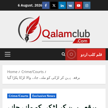
Skip
Facebook
Twitter
Linkedin
VK
Youtube
Instagram
6 August, 2026
to
content
قلم کلب اردو
Primary
Menu
Home
Crime/Courts
برقعہ پہن کر لڑکی کو ملنے جانے والا لڑکا پکڑا گیا
Crime/Courts
Exclusive News
برقعہ پہن کر لڑکی کو ملنے جانے