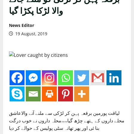
والا لڑکا پکڑا گیا
News Editor
19 August, 2019
لیاقت پورمین برقعہ پہن کر لڑکی سے ملنے آنے والاعاشق
محلے داروں کے ہتھے چڑھ گیا،،،،محلہ داروں نے خوب درگت
بنا ئی اور پھر تھانہ سٹی پولیس کے حوالے کر دیا