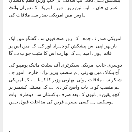
پیشکش پہلی دفعہ تب سامنے آئی جب وزیراعظم پاکستان
عمران خان نے اپنے تین روزہ دورہ امریکہ کے دوران وائٹ
ہاوس میں امریکی صدر سے ملاقات کی
امریکی صدر نے جمعہ کے روز صحافیوں سے گفتگو میں ایک
بار پھر اپنی اس پیشکش کو دہرایا اور کہا کہ میں اس پر
قائم ہوں، امید ہے کہ بھارت اس کا مثبت جواب دے گا
دوسری جانب امریکی سیکرٹری آف سٹیٹ مائیک پومپیو کی
آج بنکاک میں بھارتی ہم منصب وزیر برائے خارجہ امور جے
شنکر سے ملاقات ہوئی، بھارتی وزیر کا کہنا ہے کہ امریکی
ہم منصب کو یہ بات واضح کر دی ہے کہ مسئلہ کشمیر پر
کچھ یقین دہانیوں کے بعد صرف پاکستان سے دوطرفہ بات
ہوسکتی ہے کسی تیسرے فریق کی مداخلت قبول نہیں