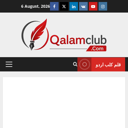
Skip
Facebook
Twitter
Linkedin
VK
Youtube
Instagram
6 August, 2026
to
content
قلم کلب اردو
Primary
Menu