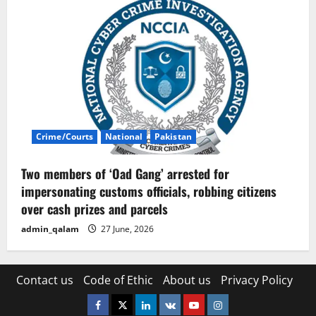
Crime/Courts
National
Pakistan
Two members of ‘Oad Gang’ arrested for
impersonating customs officials, robbing citizens
over cash prizes and parcels
admin_qalam
27 June, 2026
Contact us
Code of Ethic
About us
Privacy Policy
Facebook
Twitter
Linkedin
VK
Youtube
Instagram