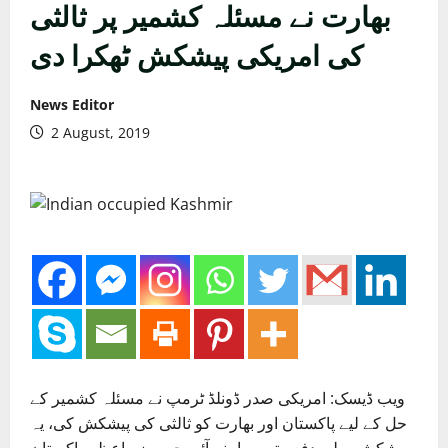
بھارت نے مسئلہ کشمیر پر ثالثی
کی امریکی پیشکش ٹھکرا دی
News Editor
2 August, 2019
ویب ڈیسک: امریکی صدر ڈونلڈ ٹرمپ نے مسئلہ کشمیر کے
حل کے لیے پاکستان اور بھارت کو ثالثی کی پیشکش کی، یہ