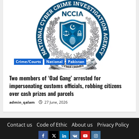
Crime/Courts
National
Pakistan
Two members of ‘Oad Gang’ arrested for
impersonating customs officials, robbing citizens
over cash prizes and parcels
admin_qalam
27 June, 2026
Contact us
Code of Ethic
About us
Privacy Policy
Facebook
Twitter
Linkedin
VK
Youtube
Instagram