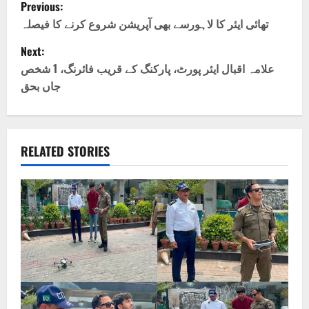
P
Previous:
o
تھائی ایئر کا لاہورسے بھی آپریشن شروع کرنے کا فیصلہ
Next:
s
علامہ اقبال ایئر پورٹ، پارکنگ کے قریب فائرنگ، 1 شخص
t
جاں بحق
n
a
RELATED STORIES
v
i
g
a
t