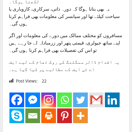
لکھنا ہوگا۔
یہ بھی بتانا ہوگا کہ دورہ ذاتی، سرکاری، کاروباری یا
سیاحت کیلئے تھا اور سپانسر کی معلومات بھی فراہم کرنا
ہوں گی۔
مسافروں کو مختلف ممالک میں دورے کی معلومات اور اگر
اپنے ساتھ جیولری، قیمتی پتھر اور زرمبادلہ لے جا رہے ہیں
تو اس کی تفصیلات بھی فراہم کرنا ہوں گی۔
یہ اقدام ڈالر سمگلنگ کی روک تھام کے لیے ایف
اے ٹی ایف کے مطالبے پر کیا گیا ہے۔
Post Views:
22