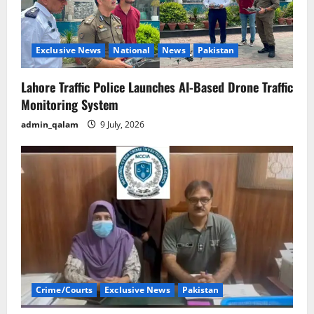
i
o
Exclusive News
National
News
Pakistan
n
Lahore Traffic Police Launches AI-Based Drone Traffic
Monitoring System
admin_qalam
9 July, 2026
Crime/Courts
Exclusive News
Pakistan