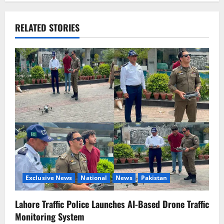
a
v
RELATED STORIES
i
g
a
t
i
o
n
Exclusive News
National
News
Pakistan
Lahore Traffic Police Launches AI-Based Drone Traffic
Monitoring System