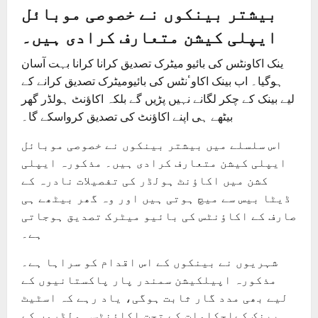
بیشتر بینکوں نے خصوصی موبائل
ایپلی کیشن متعارف کرادی ہیں۔
ینک اکاونٹس کی بائیو میٹرک تصدیق کرانا کرانا بہت آسان
ہوگیا۔ اب بینک اکاوٴنٹس کی بائیومیٹرک تصدیق کرانے کے
لیے بینک کے چکر لگانے نہیں پڑیں گے بلکہ اکاؤنٹ ہولڈر گھر
بیٹھے ہی اپنے اکاؤنٹ کی تصدیق کرواسکے گا۔
اس سلسلے میں بیشتر بینکوں نے خصوصی موبائل
ایپلی کیشن متعارف کرادی ہیں۔ مذکورہ ایپلی
کشن میں اکاؤنٹ ہولڈر کی تفصیلات نادرہ کے
ڈیٹا بیس سے میچ ہوتی ہیں اور وہ گھر بیٹھے ہی
صارف کے اکاؤنٹس کی بائیو میٹرک تصدیق ہوجاتی
ہے۔
شہریوں نے بینکوں کے اس اقدام کو سراہا ہے۔
مذکورہ اپیلکیشن سمندر پار پاکستانیوں کے
لیے بھی مدد گار ثابت ہوگی، یاد رہے کہ اسٹیٹ
بینک کےاحکامات کے تحت اکاؤنٹس ہولڈروں کے