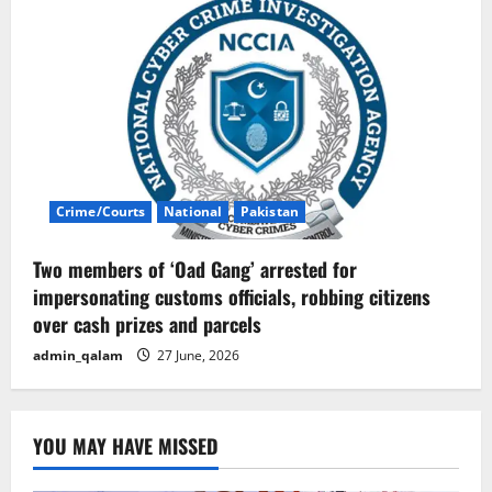
Crime/Courts
National
Pakistan
Two members of ‘Oad Gang’ arrested for
impersonating customs officials, robbing citizens
over cash prizes and parcels
admin_qalam
27 June, 2026
YOU MAY HAVE MISSED