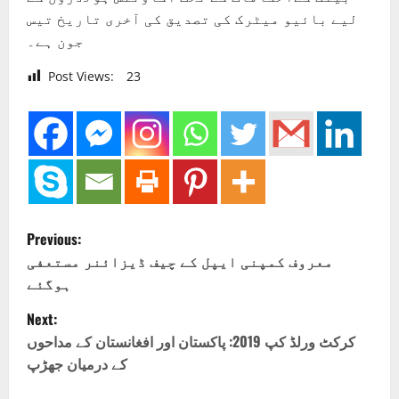
لیے بائیو میٹرک کی تصدیق کی آخری تاریخ تیس
جون ہے۔
Post Views:
23
P
Previous:
o
معروف کمپنی ایپل کے چیف ڈیزائنر مستعفی
ہوگئے
s
Next:
t
کرکٹ ورلڈ کپ 2019: پاکستان اور افغانستان کے مداحوں
کے درمیان جھڑپ
n