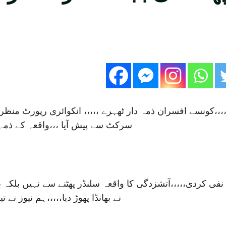
،،،،کونسے افسران ذمہ دار ٹھہرے ،،،،، انکوائری رپورٹ منظر 
سرکٹ سے پیش آیا ،،،واقعہ کے ذمہ د
 نفی کردی،،،،،آتشزدگی کا واقعہ سلنڈر پھٹنے سے نہیں بلک
نے بھانڈا پھوڑ دیا،،،،،ہم نیوز ن