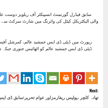
سابق فیڈرل گورنمنٹ انسپیکٹر آف ریلویز دوست عل
والی الیکٹریکل کیٹل کی وائرنگ میں شارٹ سرکٹ سے لگی۔
رپورٹ میں ڈپٹی ڈی ایس جمشید عالم، کمرشل آفیسر، ای
ڈپٹی ڈی ایس جمشید عالم کو اٹھائیس جنوری جبکہ دیگر کو پہلے ہی عہدے سے
Next:
تھانہ کلچر ،پولیس ریفارمزاور عوام تحریر:سابق ڈی ایس