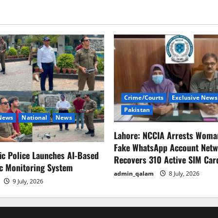
Crime/Courts
Exclusive News
Pakistan
 News
National
News
Lahore: NCCIA Arrests Woma
Fake WhatsApp Account Netw
fic Police Launches AI-Based
Recovers 310 Active SIM Car
ic Monitoring System
admin_qalam
8 July, 2026
9 July, 2026