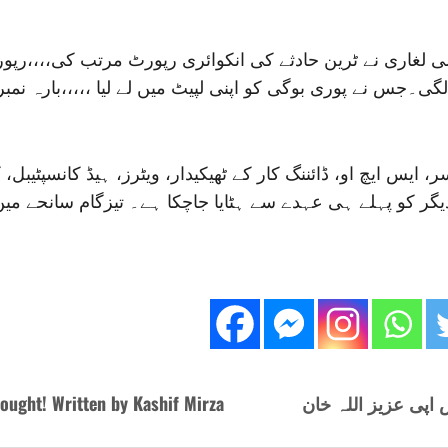
ی لغاری نے ٹرین حادثے کی انکوائری رپورٹ مرتب کی،،،،رپ
جس نے پوری بوگی کو اپنی لپیٹ میں لے لیا ،،،،،بارہ نمبر
س ایچ او، ڈائننگ کار کے ٹھیکیدار، ویٹرز، ہیڈ کانسپٹیبل، ک
 ہٹایا جاچکا ہے۔ تیزگام سانحے میں 75افراد جاں بحق جبکہ نوے سے زائد زخمی ہوئے تھ
ought! Written by Kashif Mirza
 اپی عزیز اللہ خان