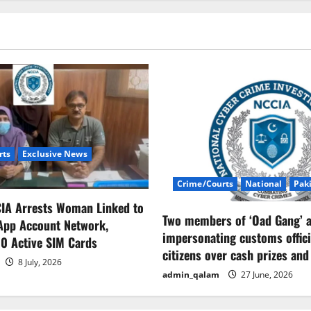
rts
Exclusive News
Crime/Courts
National
Pak
CIA Arrests Woman Linked to
Two members of ‘Oad Gang’ a
App Account Network,
impersonating customs offici
0 Active SIM Cards
citizens over cash prizes and
8 July, 2026
admin_qalam
27 June, 2026