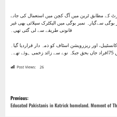
ورٹ کے مطابق ٹرین میں آگ کچن میں استعمال کی جانے
 بوگی سےگیارہ نمبر بوگی میں الیکٹرک سپلائی بھی غیر
قانونی طریقے سے لی گئی تھی۔
انسٹیبل، اور ریزرویشن اسٹاف کو ذمہ دار قراردیا گیا۔
ے۔
Post Views:
26
P
Previous:
Educated Pakistanis in Katrick homeland. Moment of Th
o