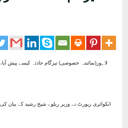
لاہور(نمائندہ خصوصی) تیزگام حادثہ کیسے پیش آیا،
انکوائری رپورٹ نے وزیر ریلوے شیخ رشید کے بیان کی