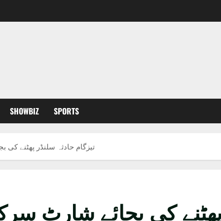
SHOWBIZ
SPORTS
تیزگام حادثہ سلنڈر پھٹنے کی 
 پھٹنے کی بجائے شارٹ سر