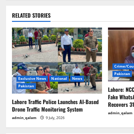
s
t
RELATED STORIES
n
a
v
i
Crime/Cou
Pakistan
g
Exclusive News
National
News
Pakistan
Lahore: NC
a
Fake Whats
Lahore Traffic Police Launches AI-Based
t
Recovers 31
Drone Traffic Monitoring System
admin_qalam
i
admin_qalam
9 July, 2026
o