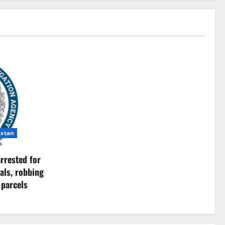
istan
rrested for
als, robbing
 parcels