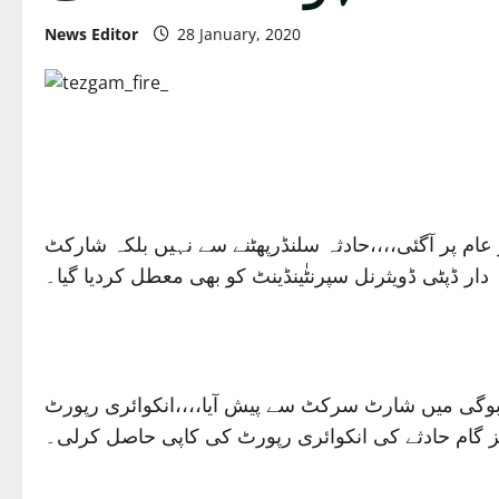
News Editor
28 January, 2020
عام پر آگئی،،،،حادثہ سلنڈرپھٹنے سے نہیں بلکہ شارکٹ
ار ڈپٹی ڈویثرنل سپرنٹٰینڈینٹ کو بھی معطل کردیا گیا۔
ہ بوگی میں شارٹ سرکٹ سے پیش آیا،،،،انکوائری رپورٹ
ے تیز گام حادثے کی انکوائری رپورٹ کی کاپی حاصل کرلی۔