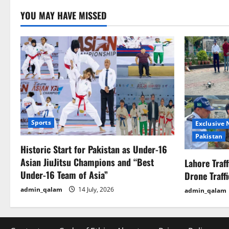
n
YOU MAY HAVE MISSED
Sports
Exclusive
Pakistan
Historic Start for Pakistan as Under-16
Asian JiuJitsu Champions and “Best
Lahore Traf
Under-16 Team of Asia”
Drone Traff
admin_qalam
14 July, 2026
admin_qalam