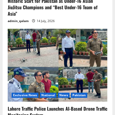
Historic Start for Pakistan as Under-16 Asian
JiuJitsu Champions and “Best Under-16 Team of
Asia”
admin_qalam
14 July, 2026
Exclusive News
National
News
Pakistan
Lahore Traffic Police Launches AI-Based Drone Traffic