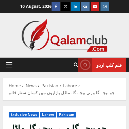
Skip
Facebook
Twitter
Linkedin
VK
Youtube
Instagram
10 August, 2026
to
content
قلم کلب اردو
Primary
Menu
Home
News
Pakistan
Lahore
جو بیجے گا وہی بیچے گا، ماڈل بازاروں میں کسان سنٹر قائم
Exclusive News
Lahore
Pakistan
جو بیجے گا وہی بیچے گا، ماڈل