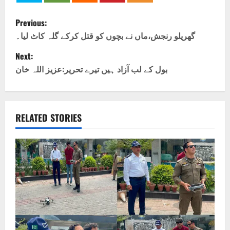
P
Previous:
o
گھریلو رنجش،ماں نے بچوں کو قتل کرکے گلہ کاٹ لیا۔
Next:
s
بول کے لب آزاد ہیں تیرے تحریر:عزیز اللہ خان
t
n
RELATED STORIES
a
v
i
g
a