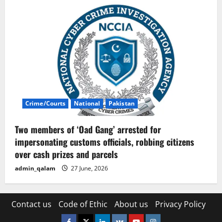
Crime/Courts
National
Pakistan
Two members of ‘Oad Gang’ arrested for
impersonating customs officials, robbing citizens
over cash prizes and parcels
admin_qalam
27 June, 2026
Contact us
Code of Ethic
About us
Privacy Policy
Facebook
Twitter
Linkedin
VK
Youtube
Instagram