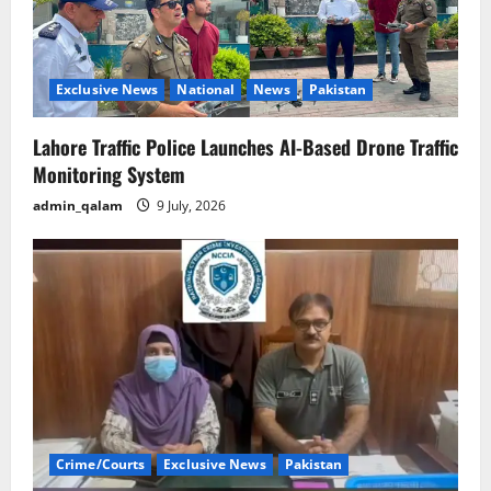
t
i
o
Exclusive News
National
News
Pakistan
n
Lahore Traffic Police Launches AI-Based Drone Traffic
Monitoring System
admin_qalam
9 July, 2026
Crime/Courts
Exclusive News
Pakistan