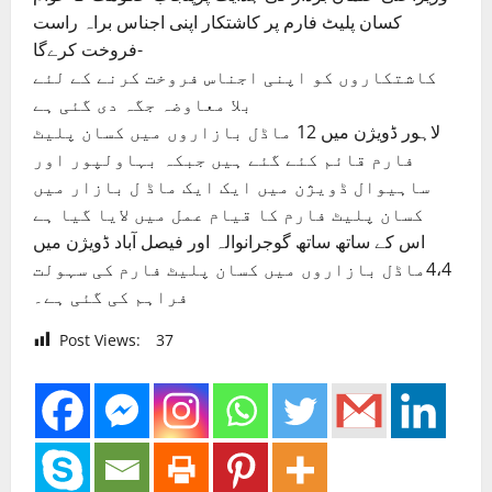
کسان پلیٹ فارم پر کاشتکار اپنی اجناس براہ راست
فروخت کرےگا-
کاشتکاروں کو اپنی اجناس فروخت کرنے کے لئے
بلا معاوضہ جگہ دی گئی ہے
لاہور ڈویژن میں 12 ماڈل بازاروں میں کسان پلیٹ
فارم قائم کئے گئے ہیں جبکہ بہاولپور اور
ساہیوال ڈویژن میں ایک ایک ماڈ ل بازار میں
کسان پلیٹ فارم کا قیام عمل میں لایا گیا ہے
اس کے ساتھ ساتھ گوجرانوالہ اور فیصل آباد ڈویژن میں
4،4ماڈل بازاروں میں کسان پلیٹ فارم کی سہولت
فراہم کی گئی ہے۔
Post Views:
37