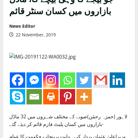
بازاروں میں کسان سنٹر قائم
News Editor
22 November, 2019
لاہور (حمزہ رحمٰن)صوبے کے مختلف شہروں میں 32 ماڈل
بازاروں میں کسان پلیٹ فارم قائم کر دیئے گئے-
وزیراعلیٰ عثمان بزدار کی ہدایت پرپنجاب حکومت کا عوام