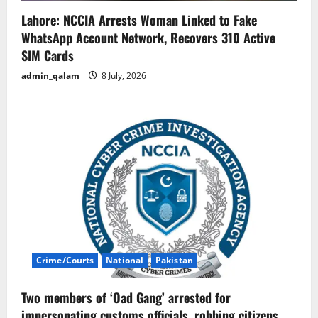
Lahore: NCCIA Arrests Woman Linked to Fake
WhatsApp Account Network, Recovers 310 Active
SIM Cards
admin_qalam
8 July, 2026
Crime/Courts
National
Pakistan
Two members of ‘Oad Gang’ arrested for
impersonating customs officials, robbing citizens