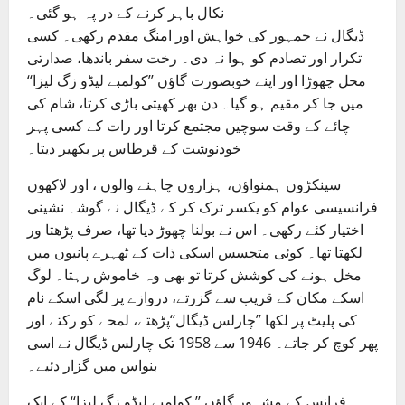
نکال باہر کرنے کے در پہ ہو گئی۔
ڈیگال نے جمہور کی خواہش اور امنگ مقدم رکھی۔ کسی
تکرار اور تصادم کو ہوا نہ دی۔ رخت سفر باندھا، صدارتی
محل چھوڑا اور اپنے خوبصورت گاؤں ’’کولمبے لیڈو زگ لیزا‘‘
میں جا کر مقیم ہو گیا۔ دن بھر کھیتی باڑی کرتا، شام کی
چائے کے وقت سوچیں مجتمع کرتا اور رات کے کسی پہر
خودنوشت کے قرطاس پر بکھیر دیتا۔
سینکڑوں ہمنواؤں، ہزاروں چاہنے والوں ، اور لاکھوں
فرانسیسی عوام کو یکسر ترک کر کے ڈیگال نے گوشہ نشینی
اختیار کئے رکھی۔ اس نے بولنا چھوڑ دیا تھا، صرف پڑھتا ور
لکھتا تھا۔ کوئی متجسس اسکی ذات کے ٹھہرے پانیوں میں
مخل ہونے کی کوشش کرتا تو بھی وہ خاموش رہتا۔ لوگ
اسکے مکان کے قریب سے گزرتے، دروازے پر لگی اسکے نام
کی پلیٹ پر لکھا ’’چارلس ڈیگال‘‘پڑھتے، لمحے کو رکتے اور
پھر کوچ کر جاتے۔ 1946 سے 1958 تک چارلس ڈیگال نے اسی
بنواس میں گزار دئیے۔
فرانس کے مشہور گاؤں ’’ کولمبے لیڈو زگ لیزا‘‘ کے ایک