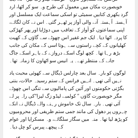
خوبصورت مکان میں معمول کی طرح وہ سو کر اٹھا، ارد
گرد بکھری کتابیں سمیٹی تو اسکی سماعت ایک مسلسل اور
آہستہ آہستہ آنے والی آواز پر ٹھہر گئی۔ اس نے کان لگائے،
اپنی سماعتوں کو آواز کے تعاقب میں دوڑایا اور پھر کھڑکی
کا پردہ اٹھا دیا۔ ایک جم غفیر اس چھوٹے سے گاؤں کے کھیت
کھلیانوں کے کچے راستوں سے ہوتا اسی کے مکان کی جانب
بڑھ رہا تھا۔ کچھ لوگ اسکے دروازے کے باہر اسکے جاگ
جانے کے منتظر تھے۔ یہ انیس سو اٹھاون کا زمانہ تھا۔
لوگوں کو بارہ سال بعد چارلس ڈیگال سے کھوئی محبت یاد
نہیں آئی تھی۔ انہیں فرانس کے ستم رسیدہ حالات، بنتی
بگڑتی حکومتوں اور آئین کی پامالیوں سے تنگی اس چھوٹے
مگر خوبصورت گاؤں ’’ کولمبے لیڈو زگ لیزا‘‘کی راہ پر لے
آئی تھی۔ بارہ سال تک خاموش رہنے والے ڈیگال نے انکے
چہروں پر دھول کی مانند جمی ستم ظریفی اور محرومیوں
کو پڑھ لیا تھا۔ منہ میں سگار سلگائے، وہ مسکرایا اور عوام
کے پیچھے پیرس کو چل دیا۔