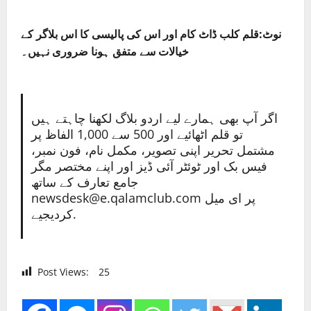
نوٹ:قلم کلب ڈاٹ کام اور اس کی پالیسی کا اس بلاگر کے
خیالات سے متفق ہونا ضروری نہیں۔
اگر آپ بھی ہمارے لیے اردو بلاگ لکھنا چاہتے ہیں
تو قلم اٹھائیے اور 500 سے 1,000 الفاظ پر
مشتمل تحریر اپنی تصویر، مکمل نام، فون نمبر،
فیس بک اور ٹوئٹر آئی ڈیز اور اپنے مختصر مگر
جامع تعارف کے ساتھ
newsdesk@e.qalamclub.com پر ای میل
کردیجیے.
Post Views:
25