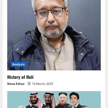
g
a
t
i
o
n
Analysis
History of Holi
News Editor
16 March, 2025