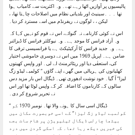
پالیسیوں پر آوازیں اٹھا رہے تھے۔ وہ اکثریت سے کامیاب ہوا
تھا ۔ ۔ ۔سینیٹ اور بلدیاتی نظام میں اصلاحات چاہتا تھا، ،
لیکن ، ، لوگوں نے ریفرنڈم میں اسے مسترد کر دیا۔
اس نے کوئی کارنامے نہ گنوائے، اس نے قوم کو نہیں کہا کہ
وہ آزاد فرانس کا موجد ہے۔ وہ نیوکلئر فرانس کا ڈیزائنر
ہے۔ وہ جدید فرانس کا آرکیٹیکٹ ہے یا فرانسیسی ترقی کا
ضامن ہے۔ اپریل 1969 میں اس نے دوسری خاموشی اختیار
کی، استعفٰی دیا اور ریٹائرمنٹ لے لی۔ اور واپس کھیتوں
کھلیانوں کی ہریالی میں گھرے اپنے گاؤں ’’ کولمبے لیڈو زگ
لیزا‘‘ آ گیا۔ خود نوشت ادھوری تھی۔ ڈیگال اس بار مزید دس
سالوں کے کارناموں کا اضافہ کر کے واپس لوٹا تھا اور اس
نے تحریر شروع کر دی۔
ڈیگال اسی سال کا ہونے والا تھا۔ نومبر 1970 کو ’’
کولمبے لیڈو زگ لیزا‘‘ کے اسی خوبصورت مکان میں
بیٹھا چارلس ڈیگال ٹیلیویژن پر شام سات بجے
کی خبریں دیکھ رہا تھا۔ کہ اسکی گردن میں درد