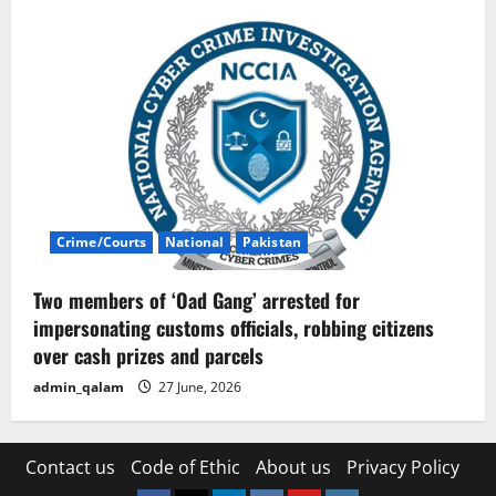
Crime/Courts
National
Pakistan
Two members of ‘Oad Gang’ arrested for
impersonating customs officials, robbing citizens
over cash prizes and parcels
admin_qalam
27 June, 2026
Contact us
Code of Ethic
About us
Privacy Policy