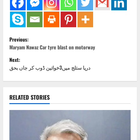
P
Previous:
o
Maryam Nawaz Car tyre blast on motorway
Next:
s
دریا ستلج میں3خواتین ڈوب کر جاں بحق
t
n
RELATED STORIES
a
v
i