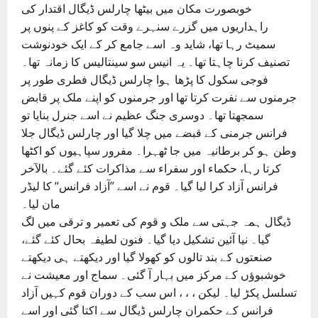
خوبصورت مکان میں بیٹھا چارلس ڈیگال اقتدار کی
راہداریوں میں گزرے سنہرے وقت کو کاغز کے پنوں پر
سمیٹ رہا تھا، شاید وہ اسے جامع کر کے ایک خودنوشت
تصنیف کرنا چاہتا تھا۔ یہ انیس سو سینتالیس کا زمانہ تھا۔
فوجی سکول کا پڑھا ہوا چارلس ڈیگال فطری طور پر
جرمنوں سے نفرت کرتا تھا اور جرمنوں کو اپنے ملک پر قابض
سمجھتا تھا۔ دوسری جنگ عظیم نے اسے جنرل بنایا تو
فرانس جرمنی کے قبضے میں چلا گیا اور چارلس ڈیگال جلا
وطن ہو کر برطانیہ میں جا ٹھہرا۔ مفرور سپاہیوں کو اکٹھا
کرتا رہا، حکماء اور سفراء سے مذاکرات کئے گئے۔ بالآخر
فرانس آزاد کرا لیا گیا۔ قوم نے اسے ’’آزاد فرانس‘‘ کا لیڈر
مان لیا۔
ڈیگال ہمہ جہتی سے ملک و قوم کی تعمیر و ترقی میں لگ
گیا۔ نیا آئین تشکیل دیا گیا۔ فنون لطیفہ بحال کئے گئے،
صنعتوں کے بند تالوں کو کھولا گیا اور دیکھتے ہی دیکھتے
خوشبوؤں کے مرکز میں بہار آ گئی۔ سماج اور معیشت نے
تسلسل پکڑ لیا۔ لیکن ، ، ، اس سب کے دوران قوم کہیں آزاد
فرانس کے حکمران چارلس ڈیگال سے اکتا گئی اور اسے