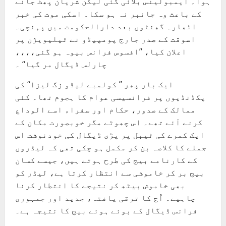
ہوا۔ ایمبولینس بلائی گئی لیکن شریان پھٹ جانے
کے باعث وہ جانبر نہ ہو سکا۔ اسکی موت کی خبر
اٹھارہ گھنٹوں بعد دارالحکومت میں پہنچی۔
اسوقت کے صدر جارج پومپیڈو نے ٹیلیویژن پر
اعلان کیا، ’’افسوس فرانس بیوہ ہو گئی،،،،
چارلس ڈیگال مر گیا‘‘ ۔
ایک بار پھر ’’ کولمبے لیڈو زگ لیزا‘‘ کی
پکڈنڈیوں پر فرانسیسی عوام کا ہجوم تھا۔ کئی
ممالک کے صدور، حکام اور سفراء اسے الوداع
کرنے آئے تھے۔ اس چھوٹے مگر خوبصورت مکان کے
ایک کمرے کی ٹیبل پر پڑی ڈیگال کی خودنوشت اس
جملے کا کلاصہ بن کر مکمل ہو چکی تھی کہ لیڈروں
کے کارنامے بیج کی طرح ہوتے ہیں، جیسے کسان
بیج بر کر خاموشی سے انتظار کرتا ہے، لیڈر کو
بھی خاموش بیٹھ کر نتیجے کا انتطار کرنا
چاہیے۔ آّج کا ترقی یافتہ، جدید اور جمہوری
فرانس ڈیگال کے بوئے ہوئے بیج کا نتیجہ ہے۔