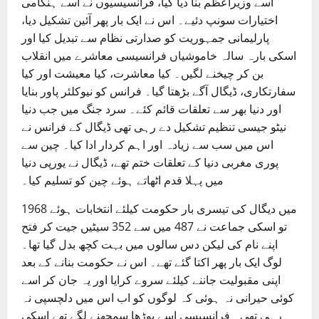
اسے وزیراعظم بنا دیا گیا، فرانسیسیوں نے اسے ہنگامی
اختیارات سونپ دئیے۔ اس نے ایک بار پھر آئین تشکیل دیا،
پارلیمانی جمہوریت کو صدارتی نظام سے تبدیل کیا اور
اسکی بارہ سالہ خاموشیاں فرانسیسی معاشرے میں انقلاب
بن کر چیخنے لگیں۔ کیا معاشرت، کیا معیشت اور کیا
سفارتکاری، ڈیگال آگے بڑھتا گیا۔ فرانس کو نیوکلئر پاور بنایا
اور دنیا بھر سے تعلقات قائم کئے۔ سرد جنگ میں جب دنیا
نیٹو جیسی تنظیم تشکیل دے رہی تھی ڈیگال کے فرانس نے
اس میں سب سے زیادہ اور اہم کردار ادا کیا۔ چین سے
پوری مغربی دنیا کے تعلقات ختم تھے، ڈیگال نے یورپی دنیا
میں پہلا قدم اٹھاتے ہوئے چین کو تسلیم کیا۔
1968 میں دیگال کی تیسری بار حکومت کیلئے انتخابات ہوئے
تو اسکی جماعت نے 487 میں سے 352 سیٹیں جیت کر فتح
اپنے نام کی لیکن دس سالوں میں بہت کچھ بدل گیا تھا۔
لوگ ایک بار پھر اکتا گئے تھے۔ اس نے حکومت بنانے کے بعد
اپنی مقبولیت جاننے کیلئے سروے کرایا اور یہ جان کر اسے
کوئی حیرانی نہ ہوئی کہ لوگوں کو اب اس میں دلچسپی نہ
رہی تھی۔ فرانسیسی اسے بوڑھا سمجھنے لگے تھے اسکی