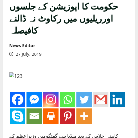
حکومت کا اپوزیشن کے جلسوں
اورریلیوں میں رکاوٹ نہ ڈالنے
کافیصلہ
News Editor
27 July, 2019
کابینہ اجلاس کے بعد میڈیا سے گفتگومیں وزیراعظم کے