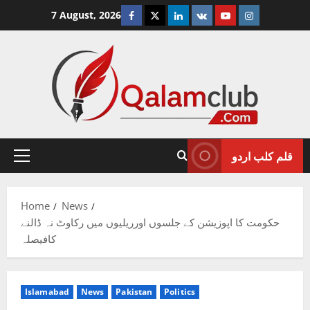
Skip
Facebook
Twitter
Linkedin
VK
Youtube
Instagram
7 August, 2026
to
content
قلم کلب اردو
Primary
Menu
Home
News
حکومت کا اپوزیشن کے جلسوں اورریلیوں میں رکاوٹ نہ ڈالنے
کافیصلہ
Islamabad
News
Pakistan
Politics