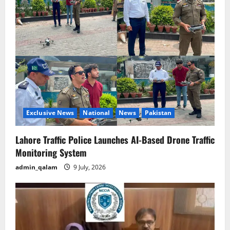
g
a
t
i
o
n
Exclusive News
National
News
Pakistan
Lahore Traffic Police Launches AI-Based Drone Traffic
Monitoring System
admin_qalam
9 July, 2026