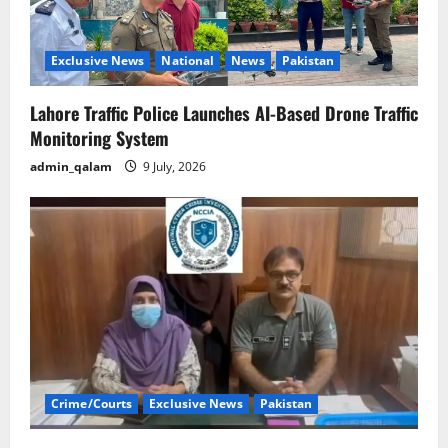
Exclusive News
National
News
Pakistan
Lahore Traffic Police Launches AI-Based Drone Traffic
Monitoring System
admin_qalam
9 July, 2026
Crime/Courts
Exclusive News
Pakistan