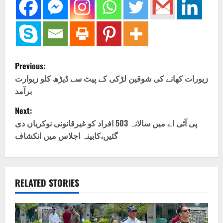
P
Previous:
o
زیورات کھانے کی شوقین لڑکی کے پیٹ سے ڈیڑھ کلو زیوارت
برآمد
s
Next:
t
پی آئی اے میں سالانہ 503 افراد کو غیرقانونی نوکریاں دی
گئیں،کابینہ اجلاس میں انکشاف
n
a
v
RELATED STORIES
i