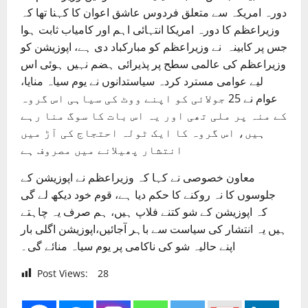
دورہ امریکہ سے متعلق فردوس عاشق اعوان کا کہنا تھا کہ
وزیراعظم کا دورہ امریکا انتہائی اہم اور کامیاب ثابت ہوا
جس پر کابینہ نے وزیراعظم کو مبارکباد دی ہے، اپوزیشن کو
وزیراعظم کی عالمی سطح پر پذیرائی ہضم نہیں ہوئی اس
لیے عوامی مسترد کردہ سیاستدانوں نے یوم سیاہ منایا،
عوام نے 25 جولائی کو اپنے ووٹ کی سیاہی اس گروہ
کے منہ پر ملی تھی اور یہ اس بات کا سوگ منا رہے
ہیں، اس گروہ کا ایک ٹولہ احتجاج کی آڑ میں
انتشار پھیلانے میں مصروف ہے
معاون خصوصی نے کہا کہ وزیراعظم نے اپوزیشن کے
جلوسوں کا نہ روکنے کا حکم دیا ہے، قوم خود دیکھ لے گی
کہ اپوزیشن کے شو کتنے فلاپ ہیں، ہم صرف یہ چاہتے
ہیں یہ انتشار کی سیاست سے باہر آجائیں،اپوزیشن اگلی بار
اپنے حالیہ شو کی ناکامی پر یوم سیاہ منائے گی۔
Post Views:
28