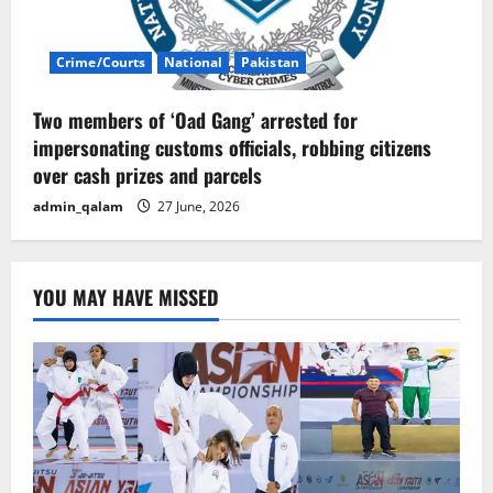
Crime/Courts
National
Pakistan
Two members of ‘Oad Gang’ arrested for
impersonating customs officials, robbing citizens
over cash prizes and parcels
admin_qalam
27 June, 2026
YOU MAY HAVE MISSED