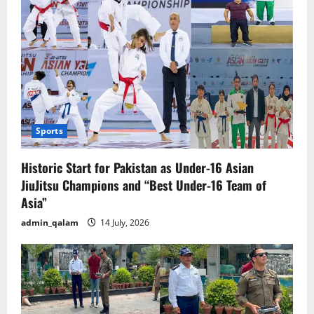
Sports
Historic Start for Pakistan as Under-16 Asian
JiuJitsu Champions and “Best Under-16 Team of
Asia”
admin_qalam
14 July, 2026