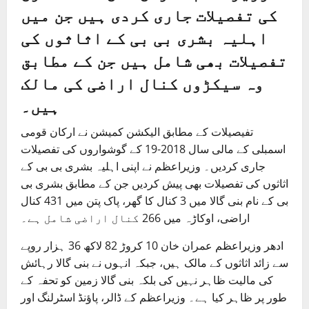
کی تفصیلات جاری کردی ہیں جن میں
اہلیہ بشری بی بی کے اثاثوں کی
تفصیلات بھی شامل ہیں جن کے مطابق
وہ سیکڑوں کنال اراضی کی مالک
ہیں۔
تفیصیلات کے مطابق الیکشن کمیشن نے ارکان قومی
اسمبلی کے مالی سال 2018-19 کے گوشواروں کی تفصیلات
جاری کردیں۔ وزیراعظم نے اپنی اہلیہ بشری بی بی کے
اثاثوں کی تفصیلات بھی پیش کردیں جن کے مطابق بشری بی
بی کے نام بنی گالا میں 3 کنال کا گھر، پاک پتن میں 431 کنال
اراضی، اوکاڑہ میں 266 کنال اراضی شامل ہے۔
ادھر وزیراعظم عمران خان 10 کروڑ 82 لاکھ 36 ہزار روپے
سے زائد اثاثوں کے مالک ہیں، جبکہ انہوں نے بنی گالا رہائش
کی مالیت ظاہر نہیں کی بلکہ بنی گالا زمین کو تحفہ کے
طور پر ظاہر کیا ہے۔ وزیراعظم کے ڈالر، پاؤنڈ اسٹرلنگ اور