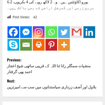
یورو اکاؤنٹس ہیں۔ وہ 2 لاکھ روپے کی 4 بکریوں، 6.2
مربع زرعی اور کمرشل اراضی کے بھی مالک ہیں۔
Post Views:
42
P
Previous:
o
منشیات سمگلر رانا ثنا اللہ کے قریبی ساتھی شیخ اعجاز
احمد بھی گرفتار
s
Next:
t
بلاول اور آصف زرداری سیاستدانوں میں سب سے امیرترین
n