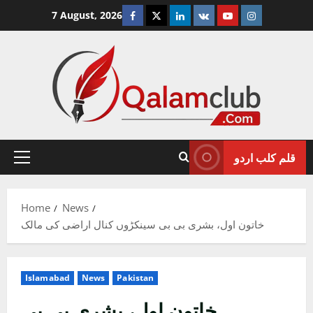
Skip
Facebook
Twitter
Linkedin
VK
Youtube
Instagram
7 August, 2026
to
content
قلم کلب اردو
Primary
Menu
Home
News
خاتون اول، بشری بی بی سینکڑوں کنال اراضی کی مالک
Islamabad
News
Pakistan
خاتون اول، بشری بی بی