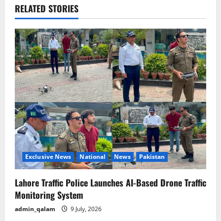
a
RELATED STORIES
v
i
g
a
t
i
o
Exclusive News
National
News
Pakistan
n
Lahore Traffic Police Launches AI-Based Drone Traffic
Monitoring System
admin_qalam
9 July, 2026