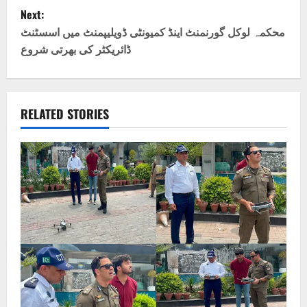
s
Next:
t
محکمہ لوکل گورنمنٹ اینڈ کمیونٹی ڈویلیپمنٹ میں اسسٹنٹ
ڈائریکٹر کی بھرتی شروع
n
a
v
RELATED STORIES
i
g
a
t
i
o