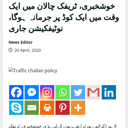
خوشخبری، ٹریفک چالان میں ایک
وقت میں ایک کوڈ پر جرمانہ ہوگا،
نوٹیفکیشن جاری
News Editor
20 April, 2020
لاہور(کرائم رپورٹر) شہریوں کےلیے بڑی خوشخبری، ٹریفک