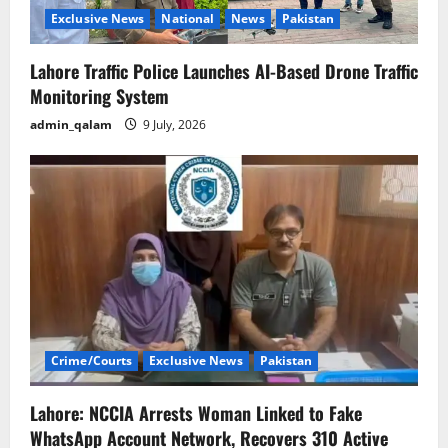
n
Exclusive News
National
News
Pakistan
Lahore Traffic Police Launches AI-Based Drone Traffic
Monitoring System
admin_qalam
9 July, 2026
Crime/Courts
Exclusive News
Pakistan
Lahore: NCCIA Arrests Woman Linked to Fake
WhatsApp Account Network, Recovers 310 Active