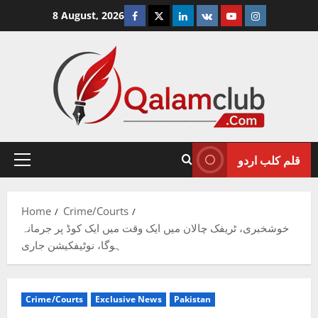
Skip
Facebook
Twitter
Linkedin
VK
Youtube
Instagram
8 August, 2026
to
content
قلم کلب اردو
Primary
Menu
Home
Crime/Courts
خوشخبری، ٹریفک چالان میں ایک وقت میں ایک کوڈ پر جرمانہ
ہوگا، نوٹیفکیشن جاری
Crime/Courts
Exclusive News
Pakistan