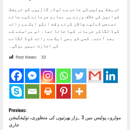
ٹریفک پولیس کی جانب سے لوڈر گاڑیوں کو ٹریفک
قوانین کی خلاف ورزی پر بھاری جرمانے کیے جاتے
تھےجس کےلیے چالان کرتے وقت انکو ایک سے زائد
کوڈ لگاکر جرمانہ کیا جاتا تھا۔ اس مراسلے کے
بعد آئندہ کسی کو بھی ایک سے زائد کوڈ لگانے
کی اجازت نہیں ہوگی۔
Post Views:
33
P
Previous:
o
موٹروے پولیس میں 3 ہزار بھرتیوں کی منظوری، نوٹیفکیشن
جاری