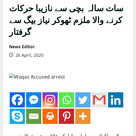
سات سالہ بچی سے نازیبا حرکات
کرنے والا ملزم ٹھوکر نیاز بیگ سے
گرفتار
News Editor
26 April, 2020
لاہور(کرائم رپورٹر)سبزازارکے علاقے ہجویری ٹائون میں