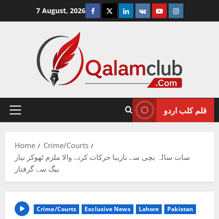
Skip
Facebook
Twitter
Linkedin
VK
Youtube
Instagram
7 August, 2026
to
content
قلم کلب اردو
Primary
Menu
Home
Crime/Courts
سات سالہ بچی سے نازیبا حرکات کرنے والا ملزم ٹھوکر نیاز
بیگ سے گرفتار
Crime/Courts
Exclusive News
Lahore
Pakistan