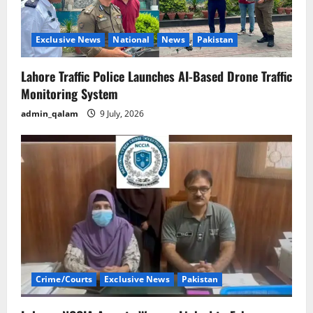
Exclusive News
National
News
Pakistan
Lahore Traffic Police Launches AI-Based Drone Traffic
Monitoring System
admin_qalam
9 July, 2026
Crime/Courts
Exclusive News
Pakistan