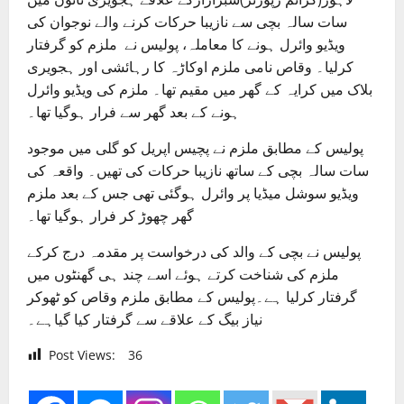
سات سالہ بچی سے نازیبا حرکات کرنے والے نوجوان کی
ویڈیو وائرل ہونے کا معاملہ، پولیس نے ملزم کو گرفتار
کرلیا۔ وقاص نامی ملزم اوکاڑہ کا رہائشی اور ہجویری
بلاک میں کرایہ کے گھر میں مقیم تھا۔ ملزم کی ویڈیو وائرل
ہونے کے بعد گھر سے فرار ہوگیا تھا۔
پولیس کے مطابق ملزم نے پچیس اپریل کو گلی میں موجود
سات سالہ بچی کے ساتھ نازیبا حرکات کی تھیں۔ واقعہ کی
ویڈیو سوشل میڈیا پر وائرل ہوگئی تھی جس کے بعد ملزم
گھر چھوڑ کر فرار ہوگیا تھا۔
پولیس نے بچی کے والد کی درخواست پر مقدمہ درج کرکے
ملزم کی شناخت کرتے ہوئے اسے چند ہی گھنٹوں میں
گرفتار کرلیا ہے۔پولیس کے مطابق ملزم وقاص کو ٹھوکر
نیاز بیگ کے علاقے سے گرفتار کیا گیاہے۔
Post Views:
36