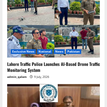
g
a
t
i
o
n
Exclusive News
National
News
Pakistan
Lahore Traffic Police Launches AI-Based Drone Traffic
Monitoring System
admin_qalam
9 July, 2026