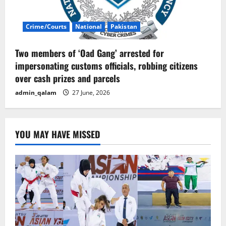
Crime/Courts
National
Pakistan
Two members of ‘Oad Gang’ arrested for
impersonating customs officials, robbing citizens
over cash prizes and parcels
admin_qalam
27 June, 2026
YOU MAY HAVE MISSED