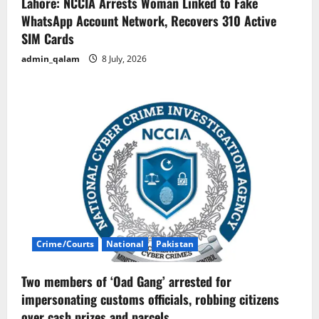
Lahore: NCCIA Arrests Woman Linked to Fake
WhatsApp Account Network, Recovers 310 Active
SIM Cards
admin_qalam
8 July, 2026
Crime/Courts
National
Pakistan
Two members of ‘Oad Gang’ arrested for
impersonating customs officials, robbing citizens
over cash prizes and parcels