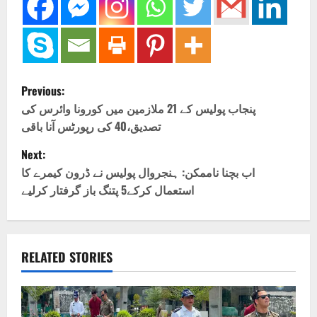
P
Previous:
o
پنجاب پولیس کے 21 ملازمین میں کورونا وائرس کی
تصدیق،40 کی رپورٹس آنا باقی
s
Next:
t
اب بچنا ناممکن: ہنجروال پولیس نے ڈرون کیمرے کا
استعمال کرکے5 پتنگ باز گرفتار کرلیے
n
a
v
RELATED STORIES
i