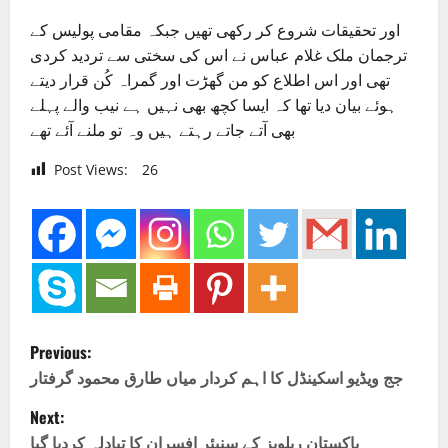
اور تحقیقات شروع کر رکھی تھیں جبکہ مقامی پولیس کے
ترجمان ملک غلام عباس نے اس کی سختی سے تردید کردی
تھی اور اس اطلاع کو من گھڑت اور گمراہ کُن قرار دیتے
ہوئے بیان دیا تھا کہ ایسا کچھ بھی نہیں ہے نیب والے پہلے
بھی آتے جاتے رہتے ہیں وہ تو ملنے آئے تھے
Post Views:
26
P
Previous:
o
جج ویڈیو اسکینڈل کا اہم کردار میاں طارق محمود گرفتار
Next:
s
پاکستان ریلویز کے سنیئر افسران کا تبادلہ کردیا گیا