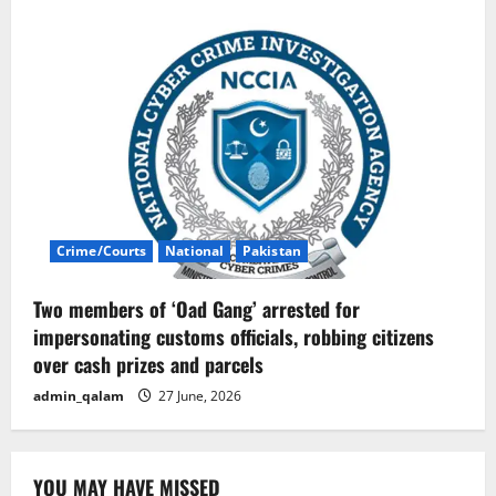
Crime/Courts
National
Pakistan
Two members of ‘Oad Gang’ arrested for
impersonating customs officials, robbing citizens
over cash prizes and parcels
admin_qalam
27 June, 2026
YOU MAY HAVE MISSED