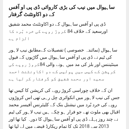
ساہیوال میں نیب کی بڑی کاروائی ڈی پی او آفس
کے دو اکاونٹنٹ گرفتار
ڈی پی او آفس ساہیوال کے دو اکاونٹنٹ محمد شفیق
اورسعید کے خلاف 84 کروڑ روپے کی خرد بُرد کا
الزام ہے
ساہیوال (نمائندہ خصوصی ) تفصیلات کےمطابق نیب لاہور
کی ٹیم نے ڈی پی او آفس ساہیوال میں گاڑیوں کے فیول
مینٹیننس اور بلز کی مد میں ہونے والی 84کروڑ روپے کی
کرپشن کے کیس میں پولیس کے دو اکاونٹنٹ احمد
سعید اور محمد شفیق کو گرفتار کر لیا ہے
ان کے خلاف چوراسی کروڑ روپے کی کرپشن کا کیس تھا
جس کی نیب لاہور میں انکوائری چل رہی تھی اس کروڑوں
روپے کی خرد بُرد میں نیشنل بنک کے کلیئرنس آفیسر محمد
اقبال بھی ملوث تھے جو فرار ہو چکے ہیں نیب لاہور کی ٹیم
نے چند روز پہلے ڈی پی او آفس ساہیوال کا دورہ کیا تھا اور
2013 سے 2018 تک کا تمام ریکارڈ قبضے میں لے لیا تھا