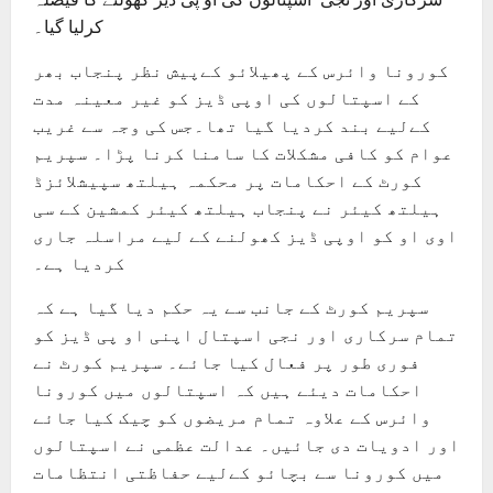
کرلیا گیا۔
کورونا وائرس کے پھیلائو کےپیش نظر پنجاب بھر
کے اسپتالوں کی اوپی ڈیز کو غیر معینہ مدت
کےلیے بند کردیا گیا تھا۔جس کی وجہ سے غریب
عوام کو کافی مشکلات کا سامنا کرنا پڑا۔ سپریم
کورٹ کے احکامات پر محکمہ ہیلتھ سپیشلائزڈ
ہیلتھ کیئر نے پنجاب ہیلتھ کیئر کمشین کے سی
اوی او کو اوپی ڈیز کھولنے کے لیے مراسلہ جاری
کردیا ہے۔
سپریم کورٹ کے جانب سے یہ حکم دیا گیا ہے کہ
تمام سرکاری اور نجی اسپتال اپنی او پی ڈیز کو
فوری طور پر فعال کیا جائے۔ سپریم کورٹ نے
احکامات دیئے ہیں کہ اسپتالوں میں کورونا
وائرس کے علاوہ تمام مریضوں کو چیک کیا جائے
اور ادویات دی جائیں۔ عدالت عظمی نے اسپتالوں
میں کورونا سے بچائو کےلیے حفاظتی انتظامات