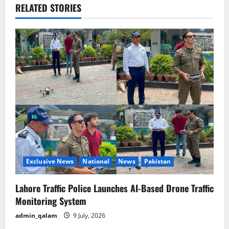
v
RELATED STORIES
i
g
a
t
i
o
n
Exclusive News
National
News
Pakistan
Lahore Traffic Police Launches AI-Based Drone Traffic
Monitoring System
admin_qalam
9 July, 2026