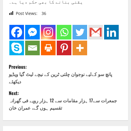
یقنی بنانے کا بھی حکم دیا ہے۔
Post Views:
36
P
Previous:
o
پانچ سو کےلیے نوجوان چلتی ٹرین کے نیچے لیٹ گیا ویڈیو
دیکھئے
s
Next:
t
جمعرات سے17 ہزار مقامات سے 12 ہزار روپے فی گھرانہ
تقسیم ہوں گے، عمران خان
n
a