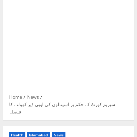
Home
News
سپریم کورٹ کے حکم پر اسپتالوں کی اوپی ڈیز کھولنے کا
فیصلہ
Health
Islamabad
News