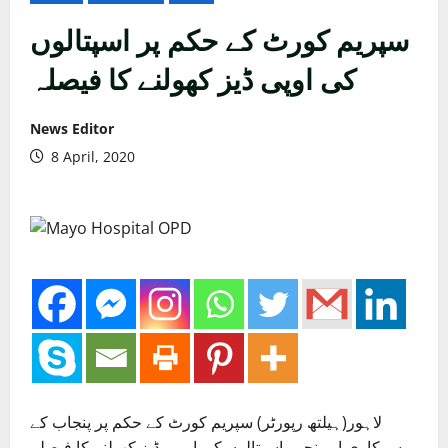
سپریم کورٹ کے حکم پر اسپتالوں
کی اوپی ڈیز کھولنے کا فیصلہ
News Editor
8 April, 2020
لاہور(ہیلتھ رپورٹر) سپریم کورٹ کے حکم پر پنجاب کے
سرکاری اور نجی اسپتالوں کی او پی ڈیز کھولنے کا فیصلہ