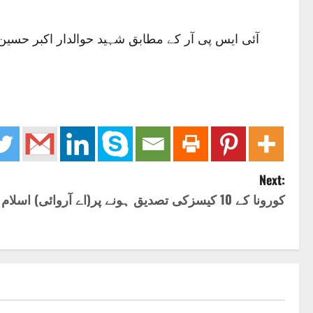
آئی ایس پی آر کے مطابق شہید حوالدار اکبر حسی
Next:
کورونا کے 10 کیسزکی تصدیق ہونے پر(اے آروائی) اسلام آباد آفس سیل کردیا گیا