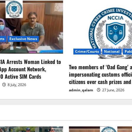
rts
Exclusive News
Crime/Courts
National
Pak
CIA Arrests Woman Linked to
Two members of ‘Oad Gang’ a
App Account Network,
impersonating customs offici
0 Active SIM Cards
citizens over cash prizes and
8 July, 2026
admin_qalam
27 June, 2026