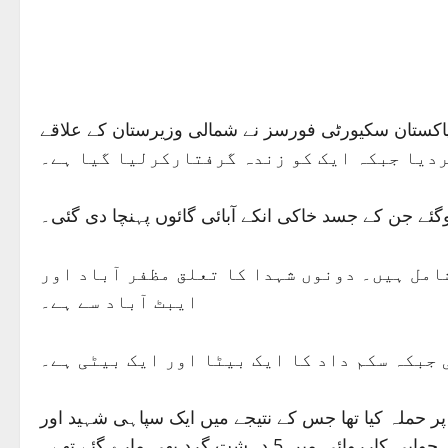
ق پاکستان سکیورٹی فورسز نے شمالی وزیرستان کے علاقے
گئے جن کے جسد خاکی انکے آبائی گائوں پہنچا دی گئی۔
 سالہ لانس نائیک عبدالوحید اور33 سالہ سپاہی سکم داد شامل ہیں۔ دونوں شہدا کا تعلق مظفر آباد اور
ایبٹ آباد سے ہے۔
 جبکہ سکم داد کا ایک بیٹا اور ایک بیٹی ہے۔
حملہ کیا تھا جس کے نتیجے میں ایک سپاہی شہید اور