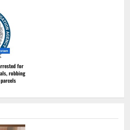
istan
rrested for
als, robbing
 parcels