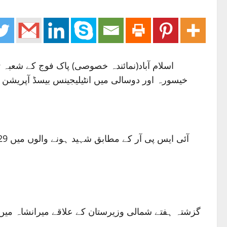
اسلام آباد(نمائندہ خصوصی) پاک فوج کے شعبہ 
خیسورہ اور دوسالی میں انٹیلیجینس بیسڈ آپریشن کرتے ہوئے شمالی وزیرستان میں 9 دہشت گ
گزشتہ ہفتے شمالی وزیرستان کے علاقے میرانشاہ میں