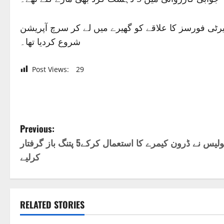
کیرٹی فورسز کا علاقے کو گھیرے میں لے کر سرچ آپریشن
شروع کردیا تھا۔
Post Views:
29
P
Previous:
اب بچنا ناممکن: ہنجروال پولیس نے ڈرون کیمرے کا استعمال کرکے5 پتنگ باز گرفتار
o
کرلیے
s
t
RELATED STORIES
n