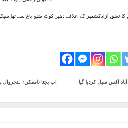
ن کا تعلق آزادکشمیر کے علاقے دھیر کوٹ ضلع باغ سے تھا سی