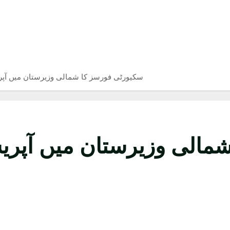
سکیورٹی فورسز کا شمالی وزیرستان میں آپریشن،9 دہشت گرد ہلاک، 2ج