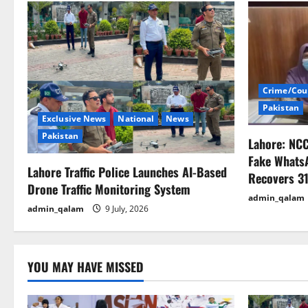
a
v
i
Crime/Cou
g
Pakistan
Exclusive News
National
News
a
Pakistan
Lahore: NC
t
Fake Whats
Lahore Traffic Police Launches AI-Based
Recovers 31
i
Drone Traffic Monitoring System
admin_qalam
admin_qalam
9 July, 2026
o
n
YOU MAY HAVE MISSED