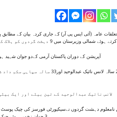
تعلقات عامہ (آئی ایس پی آر) کے جاری کردہ بیان کے مطاب
ردوں کو ہلاک کردیا جبکہ ایک کو زندہ گرفتارکرلیا گیا ہے۔
آپریشن کے دوران پاکستان آرمی کےدو جوان شہید ہو
آئی ایس پی آر کے مطابق شہید ہونے والوں میں 29
لانس نائیک عبدالوحید کے تین بیٹے اور ایک بیٹی
 نامعلوم دہشت گردوں نےسیکیورٹی فورسز کی چیک پوسٹ پر 
3 جوان زخمی ہوئے جبکہ جوابی کارروائی میں 5 دہشت گرد بھی مارے گئے تھے۔