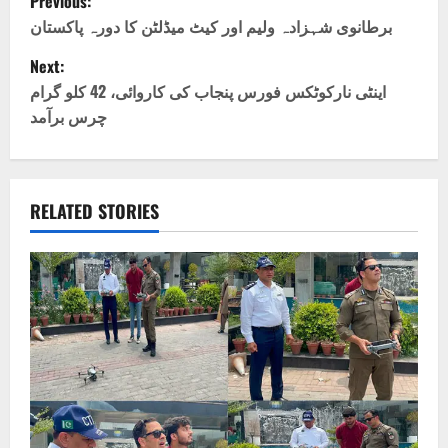
Previous:
o
برطانوی شہزادہ ولیم اور کیٹ میڈلٹن کا دورہ پاکستان
Next:
s
اینٹی نارکوٹکس فورس پنجاب کی کاروائی، 42 کلو گرام
t
چرس برآمد
n
a
RELATED STORIES
v
i
g
a
t