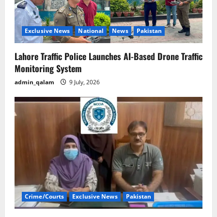
i
o
Exclusive News
National
News
Pakistan
n
Lahore Traffic Police Launches AI-Based Drone Traffic
Monitoring System
admin_qalam
9 July, 2026
Crime/Courts
Exclusive News
Pakistan