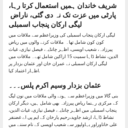
شریف خاندان ہمیں استعمال کرتا رہا،
پارٹی میں عزت تک نہ دی گئی، ناراض
لیگی ارکان پنجاب اسمبلی
لیگی ارکان پنجاب اسمبلی کی وزیراعظم سے ملاقات میں
کون کون شامل تھا۔ ملاقات کرنے والوں میں‌ ریاض
پیرزادہ، شعیب اویسی، اظہر چانڈیہ، فیصل نیازی، غیاث
الدین، نشاط ڈاہا سمیت 15 اراکین شامل تھے۔ ملاقات میں‌
لیگی ارکان اسمبلی نے عمران خان اور عثمان بزدار پر
اظہار اعتماد کیا.
عثمان بزدار وسیم اکرم پلس۔۔۔
بنی گالا میں وزیراعظم سے ہونے والی ملاقات میں نون لیگ
کے مرکزی رہنما ریاض پیرزادہ بھی شامل ہیں، دیگر ارکان
پنجاب اسمبلی میں اظہر چانڈیہ، فیصل نیازی، غیاث الدین،
نشاط ڈاہا، ارشد جاوید،رحیم یارخان کے ایم پی اے غضنفر
علی خاناوراور بہاولپور سے شعیب اویسی کے نام سننے میں