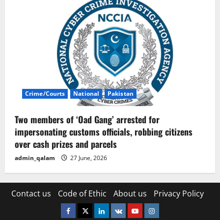
Crime/Courts
National
Pakistan
Two members of ‘Oad Gang’ arrested for
impersonating customs officials, robbing citizens
over cash prizes and parcels
admin_qalam
27 June, 2026
Contact us
Code of Ethic
About us
Privacy Policy
Facebook
Twitter
Linkedin
VK
Youtube
Instagram