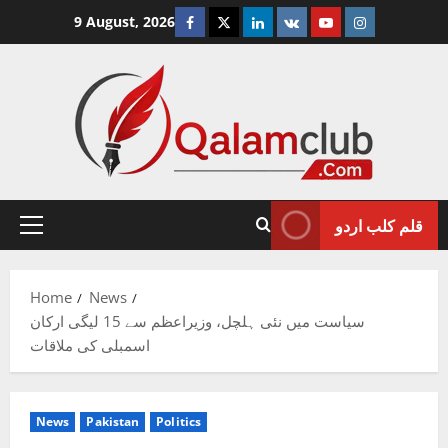
Skip
Facebook
Twitter
Linkedin
VK
Youtube
Instagram
9 August, 2026
to
content
قلم کلب اردو
Primary
Menu
Home
News
سیاست میں نئی ہلچل، وزیراعظم سے 15 لیگی ارکان
اسمبلی کی ملاقات
News
Pakistan
Politics