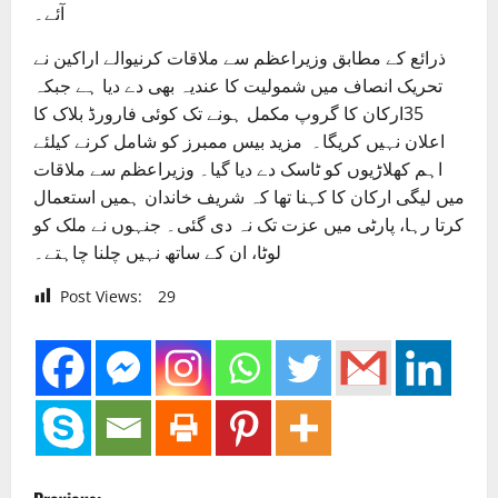
آئے۔
ذرائع کے مطابق وزیراعظم سے ملاقات کرنیوالے اراکین نے
تحریک انصاف میں شمولیت کا عندیہ بھی دے دیا ہے جبکہ
35ارکان کا گروپ مکمل ہونے تک کوئی فارورڈ بلاک کا
اعلان نہیں کریگا۔ مزید بیس ممبرز کو شامل کرنے کیلئے
اہم کھلاڑیوں کو ٹاسک دے دیا گیا۔ وزیراعظم سے ملاقات
میں لیگی ارکان کا کہنا تھا کہ شریف خاندان ہمیں استعمال
کرتا رہا، پارٹی میں عزت تک نہ دی گئی۔ جنہوں نے ملک کو
لوٹا، ان کے ساتھ نہیں چلنا چاہتے۔
Post Views:
29
P