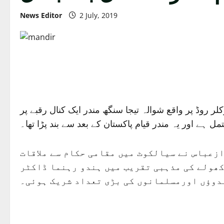
News Editor
2 July, 2019
ل بعد بحال کردیا گیا ہے،سیالکوٹ سرکلر روڈ پر واقع شوالہ تیجا سنگھ مندر ایک کنال رقبے پر
ل ہے اور یہ مندر قیام پاکستان کے بعد سے بند پڑا تھا۔
زعباس نے سیالکوٹ میں مقامی حکام سے ملاقات
کھولے کی مذہبی تقریب میں ہندو رہنما ڈاکٹر
دوؤں اورمسلمانوں کی بڑی تعداد شریک ہوئی۔