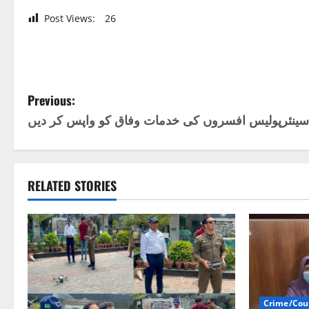
Post Views:
26
P
Previous:
o
s
t
RELATED STORIES
n
a
v
i
Crime/Cou