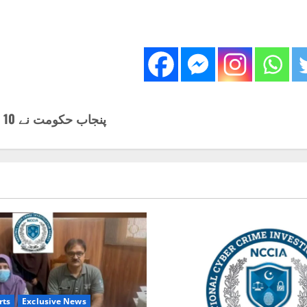
پنجاب حکومت نے 10 سینئرپولیس افسروں کی خدمات وفاق کو واپس کر دیں
rts
Exclusive News