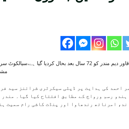
تفیصلات کے مطابق پاکستان میں ہندوؤں کے ایک قاور دیم مندر کو 72 سا
مشتم
ر احمد کی ہدایت پر ڈپٹی سیکرٹری شرائنز سید فرا
 ہندو رسم ورواج کے مطابق افتتاح کیا گیا۔ مندر 
ند، امرناتھ رندھاوا اور پنڈت کاشی رام سمیت ہن