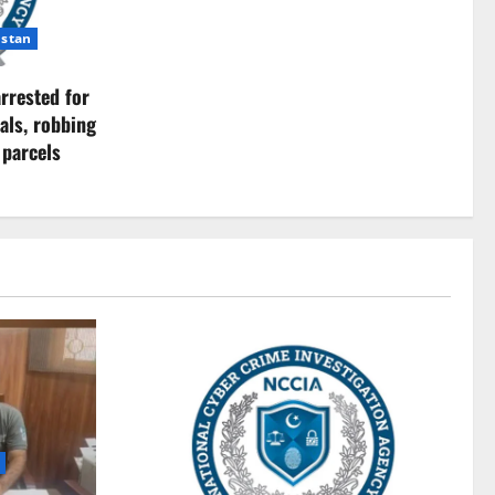
istan
rrested for
als, robbing
 parcels