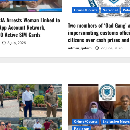
Crime/Courts
National
Pak
CIA Arrests Woman Linked to
Two members of ‘Oad Gang’ a
App Account Network,
impersonating customs offici
0 Active SIM Cards
citizens over cash prizes and
8 July, 2026
admin_qalam
27 June, 2026
Crime/Courts
Exclusive News
Pakistan