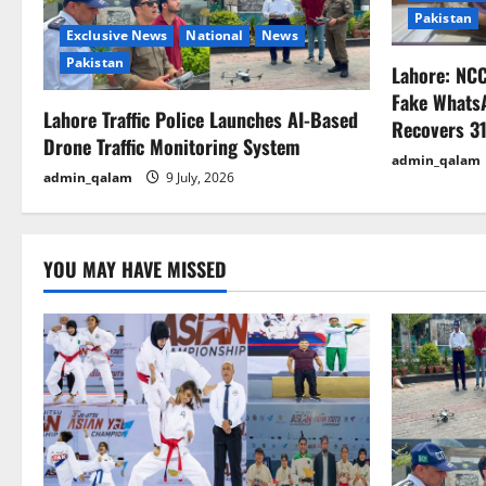
Pakistan
g
Exclusive News
National
News
Pakistan
Lahore: NC
a
Fake Whats
Lahore Traffic Police Launches AI-Based
t
Recovers 31
Drone Traffic Monitoring System
admin_qalam
i
admin_qalam
9 July, 2026
o
n
YOU MAY HAVE MISSED