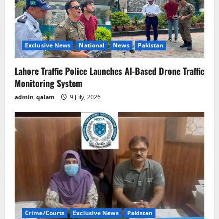
Exclusive News
National
News
Pakistan
Lahore Traffic Police Launches AI-Based Drone Traffic
Monitoring System
admin_qalam
9 July, 2026
Crime/Courts
Exclusive News
Pakistan