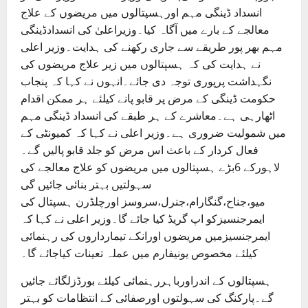
انسداد ڈینگی مہم اورہسپتالوں میں مریضوں کے علاج
معالجے کے بارے میں آگاہ کیا۔وزیراعلیٰ کی انسدادڈینگی
مہم بھر پور طریقے سے جاری رکھنے کی ہدایت۔وزیر اعلی
نے ہدایت کی کہ ہسپتالوں میں زیر علاج مریضوں کی
نگہداشت پرپوری توجہ دی جائے۔انہوں نے کہا کہ پنجاب
حکومت ڈینگی کے مرض پر قابو پانے کیلئے ہر ممکن اقدام
اٹھارہی ہے۔معاشرے کے ہر طبقے کی انسداد ڈینگی مہم
میں شمولیت ضروری ہے۔وزیر اعلی نے کہا کہ کمیونٹی کے
فعال کردار کے باعث اس مرض کو جلد قابو پالیں گے۔
لاہورکے 6بڑے ہسپتالوں میں مریضوں کو علاج معالجے کی
سہولتیں بہتر بنائی جائیں گی
میو،جناح،گنگارام،جنرل،سروسز اورچلڈرن ہسپتال کی
ایمرجنسیزکو اپ گریڈ کیا جائے گا۔وزیر اعلی نے کہا کہ
ایمرجنسیزمیں مریضوں اورانکے تیمارداروں کی رہنمائی
کیلئے مخصوص یونیفارم میں عملہ تعینات کیاجائے گا۔
ہسپتالوں کے اندراورباہررہنمائی کیلئے بورڈزلگائے جائیں
گے۔پارکنگ کی سہولتوں اورصفائی کے انتظامات کو بہتر