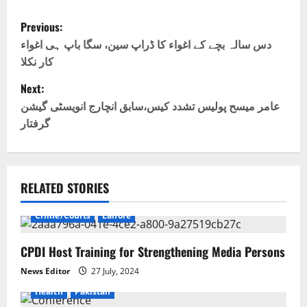
P
Previous:
o
دس سالہ بچے کے اغواء کا ڈراپ سین، سگا باپ ہی اغواء
کار نکلا
s
Next:
t
عامر میسح پولیس تشدد کیس،سابق انچارج انویسٹی گیشن
گرفتار
n
a
v
RELATED STORIES
i
Crime/Courts
Lahore
g
CPDI Host Training for Strengthening Media Persons
a
News Editor
27 July, 2024
Health
Pakistan