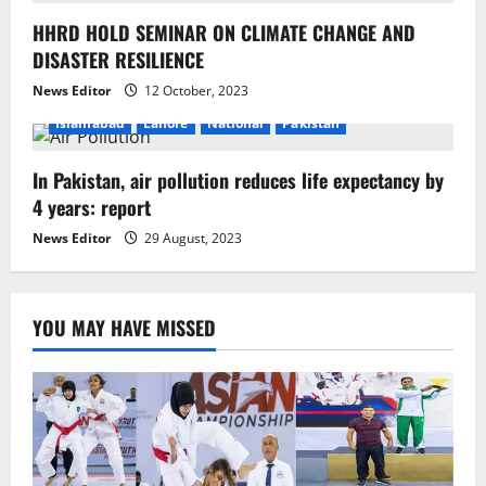
t
HHRD HOLD SEMINAR ON CLIMATE CHANGE AND
i
DISASTER RESILIENCE
o
News Editor
12 October, 2023
Islamabad
Lahore
National
Pakistan
n
In Pakistan, air pollution reduces life expectancy by
4 years: report
News Editor
29 August, 2023
YOU MAY HAVE MISSED