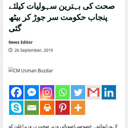
صحت کی بہترین سہولیات کیلئے
پنجاب حکومت سر جوڑ کر بیٹھ
گئی
News Editor
26 September, 2019
لاہور(نمائندہ خصوصی)صوبائی وزیر صحت نے وزیراعلیٰ کو