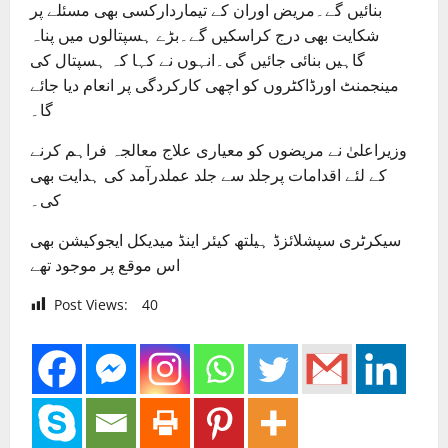
بنائیں گے۔مریض اوران کے تیماردارکسی بھی مسئلے پر
شکایت بھی درج کراسکیں گے۔بڑے ہسپتالوں میں پناہ
گاہیں بنائی جائیں گی۔انہوں نے کہا کہ ہسپتال کی
مینجمنٹ اورڈاکٹروں کو اچھی کارکردگی پر انعام دیا جائے
گا۔
وزیراعلیٰ نے مریضوں کو معیاری علاج معالجہ فراہم کرنے
کے لئے اقدامات پرجلد سے جلد عملدرآمد کی ہدایت بھی
کی۔
سیکرٹری سپشلائزڈ ہیلتھ کیئر اینڈ میدیکل ایجوکیشن بھی
اس موقع پر موجود تھے
Post Views:
40