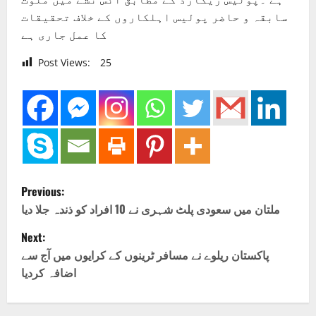
سابقہ و حاضر پولیس اہلکاروں کے خلاف تحقیقات
کا عمل جاری ہے
Post Views:
25
P
Previous:
o
ملتان میں سعودی پلٹ شہری نے 10 افراد کو ذندہ جلا دیا
Next:
s
پاکستان ریلوے نے مسافر ٹرینوں کے کرایوں میں آج سے
t
اضافہ کردیا
n