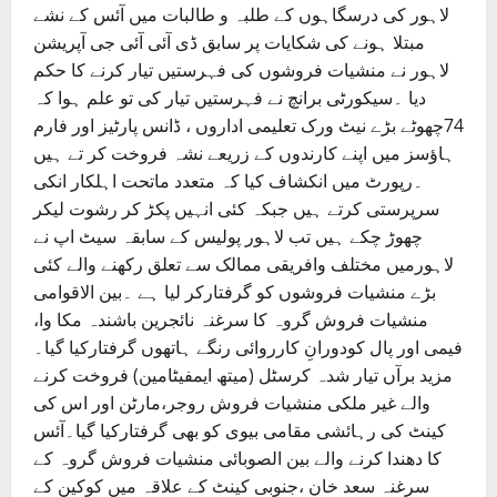
لاہور کی درسگاہوں کے طلبہ و طالبات میں آئس کے نشے
مبتلا ہونے کی شکایات پر سابق ڈی آئی آئی جی آپریشن
لاہور نے منشیات فروشوں کی فہرستیں تیار کرنے کا حکم
دیا ۔سیکورٹی برانچ نے فہرستیں تیار کی تو علم ہوا کہ
74چھوٹے بڑے نیٹ ورک تعلیمی اداروں ، ڈانس پارٹیز اور فارم
ہاﺅسز میں اپنے کارندوں کے زریعے نشہ فروخت کر تے ہیں
۔رپورٹ میں انکشاف کیا کہ متعدد ماتحت اہلکار انکی
سرپرستی کرتے ہیں جبکہ کئی انہیں پکڑ کر رشوت لیکر
چھوڑ چکے ہیں تب لاہور پولیس کے سابقہ سیٹ اپ نے
لاہورمیں مختلف وافریقی ممالک سے تعلق رکھنے والے کئی
بڑے منشیات فروشوں کو گرفتارکر لیا ہے ۔بین الاقوامی
منشیات فروش گروہ کا سرغنہ نائجرین باشندہ مکا وا،
فیمی اور پال کودورانِ کارروائی رنگے ہاتھوں گرفتارکیا گیا۔
مزید برآں تیار شدہ کرسٹل (میتھ ایمفیٹامین) فروخت کرنے
والے غیر ملکی منشیات فروش روجر،مارٹن اور اس کی
کینٹ کی رہائشی مقامی بیوی کو بھی گرفتارکیا گیا۔آئس
کا دھندا کرنے والے بین الصوبائی منشیات فروش گروہ کے
سرغنہ سعد خان ،جنوبی کینٹ کے علاقہ میں کوکین کے