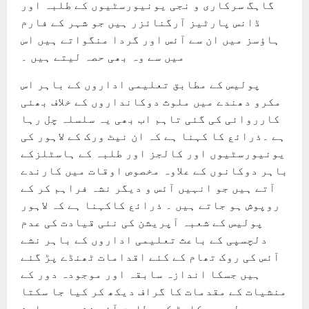
گاہگ سرکاری و نجی یونیورسٹیوں کے طلبہ اور
ڈانس پارٹیز آرگنائزر ہیں جو شہر کے فارم
ہاﺅسز میں ان سے آئس اور گردا منگواتے ہیں اس
میں سے وہ بھی حصہ لیتے ہیں ۔
پولیس کے مطابق تعلیمی اداروں کے باہر اس
مکرو دھندے میں ملوث دوکانداروں کے خلاف بھئی
کارروائی کی گئی تاہم اب بھی یہ سلسلہ چل رہا
ہے ۔ذرائع کا کہنا ہے کہ ان نیٹ ورک کے لاہور کی
یونیورسٹیوں اور کالجز اور طلبہ کے ہاسٹلزکے
باہر دوکانوں کے علاوہ مخصوص اوقات میں کارندے
آتے ہیں جو انہیں آئس و دیگر نشہ فراہم کر کے
روپوش ہو جاتے ہیں ۔ ذرائع کاکہنا ہے کہ لاہور
پولیس کے شعبہ آپریشن کی نئی قیادت کی عدم
دلچسپی کے باعث تعلیمی اداروں کے باہر نشے
آئس کی روک تھام کے کئے اقدامات ٹھنڈے پڑ گئے
ہیں جسکا اندازہ سابقہ اور موجودہ دور کے
منشیات کے مقدمات کا گراف دیکھ کر کیا جا سکتا
ہے ۔پولیس ریکارڈ کے مطابق آئس نشے میں ملوث