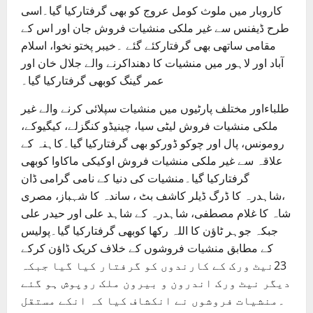
کاروبار میں ملوث کومل عروج کو بھی گرفتارکیا گیا۔اسی
طرح ڈیفنس سے غیر ملکی منشیات فروش جان اور اس کے
مقامی ساتھی بھی گرفتارکئے گئے ۔خیبر پختو نخوا، اسلام
آباد اور لاہور میں منشیات کا دھنداکرنے والے جلال خان اور
عمر گینگ کوبھی گرفتارکیا گیا۔
طلباءاور مختلف پارٹیوں میں منشیات سپلائی کرنے والے غیر
ملکی منشیات فروش لیٹی سیا، چینیڈو کنگزلے، کیگیوکے،
رومونس، پال اور چوکو ڈورکو بھی گرفتارکیا گیا۔کاہنہ کے
علاقہ سے غیر ملکی منشیات فروش اوکیکی ماکاوا کوبھی
گرفتارکیا گیا۔منشیات کی دنیا کے نامی گرامی ڈان
،شاہدرہ کا ڈرگ ڈیلر کاشف بٹ ، ساندہ کا شہباز، مصری
شاہ کا غلام مصطفی، شاہدرہ کے شاہد علی اور حیدر علی
جبکہ جوہر ٹاﺅن کا اللہ رکھا کوبھی گرفتارکیا گیا۔پولیس
کے مطابق منشیات فروشوں کے خلاف کریک ڈاﺅن کرکے
23نیٹ ورک کے کارندوں کو گرفتار کیا گیا جبکہ
دیگر نیٹ ورک اندرون و بیرون ملک روپوش ہو گئے
۔منشیات فروشوں نے انکشاف کیا کہ انکے مستقل