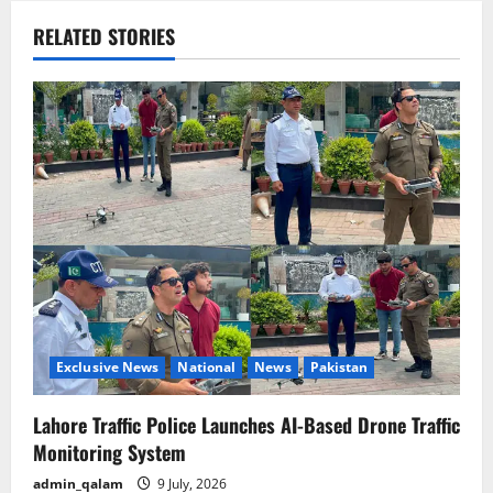
a
RELATED STORIES
v
i
g
a
t
i
o
Exclusive News
National
News
Pakistan
n
Lahore Traffic Police Launches AI-Based Drone Traffic
Monitoring System
admin_qalam
9 July, 2026