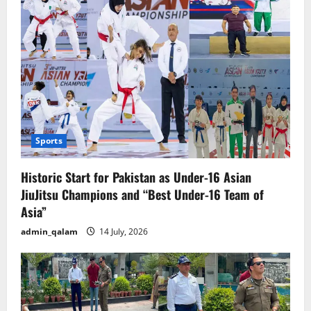
Sports
Historic Start for Pakistan as Under-16 Asian
JiuJitsu Champions and “Best Under-16 Team of
Asia”
admin_qalam
14 July, 2026