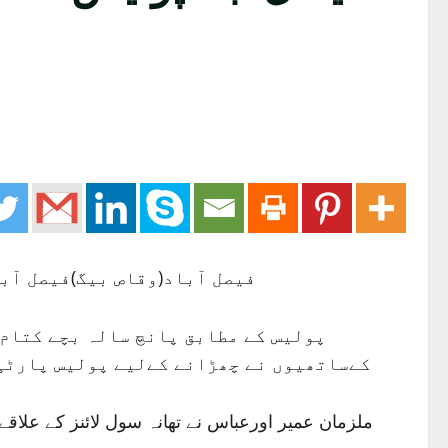
فیصل آباد(وقاص بیگ)فیصل آب
پولیس کے مطابق پانچ سالہ بچے کتام 
کےساتھیوں نے چھڑانے کےلیے پولیس پارٹی 
ملزمان عمیر اورعباس نے تھانہ سول لائنز کے علاقے 