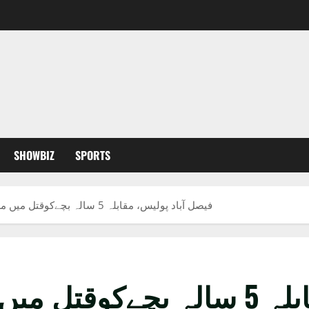
SHOWBIZ
SPORTS
فیصل آباد پولیس، مقابلہ 5 سالہ بچےکوقتل میں ملوث 2ملزمان سمیت چارافراد ہلاک