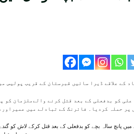
اد کے علاقے ڈیرا سائیں قبرستان کے قریب پولیس م
علی کو بدفعلی کے بعد قتل کرنے والےملزمان کو پ
پر حملہ کردیا۔ فائرنگ کے تبادلے میں عمیراورعب
میں پانچ سالہ بچے کو بدفعلی کے بعد قتل کرکے لاش کو گندے 