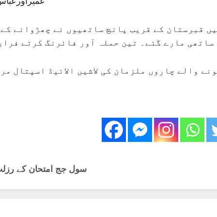
عمیراورعباس 
یں قبرستان کے قریب پانچ ساتھیوں نے چھڑوانے کے
 ساتھی مارے گئے۔ تین حملہ آور فائرنگ کرتے فرار
ونے والے چاروں ملزمان کی لاشیں الائیڈ اسپتال م
سول جج امتحان کے رزلٹ 