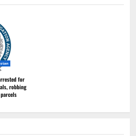
istan
rrested for
als, robbing
 parcels