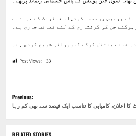
تھانہ سول لائن پولیس کے پاس جسمانی ریمانڈ پرتھے۔
 لئے پولیس پرحملہ کردیا۔ فائرنگ کے تبادلے
ہوگئے جن کی گرفتاری کے لئے تعاقب جاری ہے۔
ردہ خانے منتقل کرکے کارروائی شروع کردی ہے۔
Post Views:
33
P
Previous:
کا اعلان، کامیابی کا تناسب ایک فیصد سے بھی کم رہا
o
s
RELATED STORIES