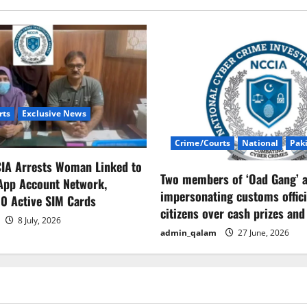
rts
Exclusive News
Crime/Courts
National
Pak
CIA Arrests Woman Linked to
Two members of ‘Oad Gang’ a
App Account Network,
impersonating customs offici
0 Active SIM Cards
citizens over cash prizes and
8 July, 2026
admin_qalam
27 June, 2026