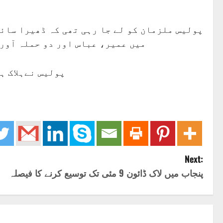
پولیس ملزمان کو لے جا رہی تھی کہ ڈھیرا سائ
میں عمیر، عباس اور دو حملہ آور
پولیس نےہلاک ہ
Next:
پنجاب میں لاک ڈائون 9 مئی تک توسیع کرنے کا فیصلہ