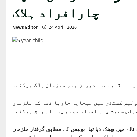
چارافراد ہلاک
News Editor
24 April, 2020
بینہ مقابلےکے دوران چار ملزمان ہلاک ہوگئے۔
ولیس کسٹڈی میں لیجایا جارہا تھا کہ ملزمان
اس سمیت چار افراد موقع پر جاں بحق ہوگئے۔
نالے میں پھینک دیا تھا۔پولیس کے مطابق گرفتار ملزمان