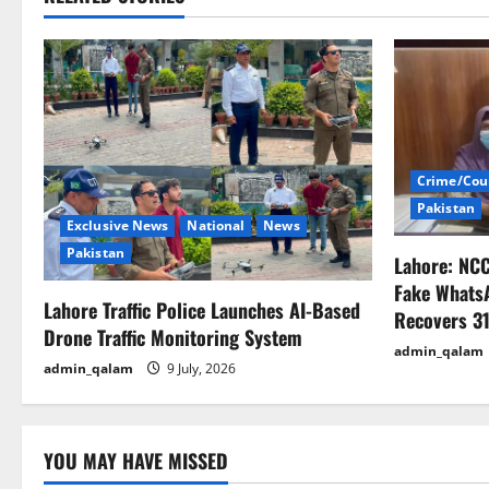
t
n
a
v
i
Crime/Cou
Pakistan
g
Exclusive News
National
News
Pakistan
Lahore: NC
a
Fake Whats
Lahore Traffic Police Launches AI-Based
t
Recovers 31
Drone Traffic Monitoring System
admin_qalam
i
admin_qalam
9 July, 2026
o
n
YOU MAY HAVE MISSED