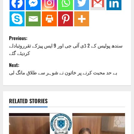
P
Previous:
o
سندھ پولیس کے 2 ڈی آئی جی اور 9 ایس پیزکے تقرروتبادلے
کردیئے گئے
s
Next:
t
بے حد محبت کرنے پر خاتون نے شوہر سے طلاق مانگ لی
n
a
RELATED STORIES
v
i