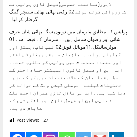
لاہور(نمائندہ خصوصی)فیصل ٹاؤن پولیس نے
کارروائی کرتے ہوئے 02 رکنی بھائی بھائی سنیچر گینگ
گرفتار کر لیا۔
پولیس کے مطابق ملزمان میں دونوں سگے بھائی شان عرف
شانی اور رضوان شامل ہیں۔۔ملزمان کے قبضہ سے 01
موٹرسائیکل،11موبائل فونز،02 لیپ ٹاپ،پسٹل اور
گولیاں برآمد۔۔ملزمان سابقہ ریکارڈ یافتہ
اور متعدد مقدمات میں پولیس کو مطلوب تھے۔۔
ایس ایچ او فیصل ٹائون انسپکٹر حماد اختر کے
مطابقملزمان کے خلاف مقدمات درج کر کے مزید
تحقیقات کیلئے انوسٹی گیشن ونگ کے حوالے کر
دیا گیا ہے۔۔ایس پی ماڈل ٹاؤن عمران احمد ملک
نے ایس ایچ او فیصل ٹاؤن اور انکی ٹیم کو
شاباش دی ہے۔
Post Views:
27