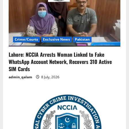
g
a
t
i
Crime/Courts
Exclusive News
Pakistan
o
Lahore: NCCIA Arrests Woman Linked to Fake
n
WhatsApp Account Network, Recovers 310 Active
SIM Cards
admin_qalam
8 July, 2026