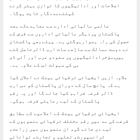
اصلاحات اور ادائیگیوں کا توازن بہتر کرنے
کیلئےمددگار ثابت ہوگا۔
عالمی مالیاتی ادارے سے معاہدےکے بعد
پاکستان پردیگر مالیاتی اداروں سے قرض کے
حصول کی راہ ہموارہوگئی ہے۔ پہلےبھی پاکستان
نے دوست ممالک سے ساڑھے سات ارب ڈالرحاصل کئے
ہیں,مؤخرادائیگیوں پر سعودی عرب اور آئی ڈی
بی کی سہولت اس کے علاوہ ہے۔
علاوہ ازیں ایشیائی ترقیاتی بینک نے اعلان کیا
ہے کہ پانچ سال کے دوران پاکستان کو دس ارب
ڈالر قرضہ فراہم کیا جائے گا اور یہ رقم
پاکستان کے لیے رعایتی قرضہ ہوگی۔
ایشیائی ترقیاتی بینک کے اعلامیے کے مطابق
قرضے کی مد میں رقم مختلف ترقیاتی منصوبوں کے
لیے دی جائے گی، ان منصوبوں میں زراعت،
ٹرانسپورٹ، تعلیم و تجارت، توانائی