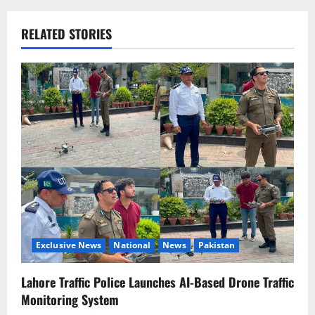
a
RELATED STORIES
v
i
g
a
t
i
o
Exclusive News
National
News
Pakistan
n
Lahore Traffic Police Launches AI-Based Drone Traffic
Monitoring System