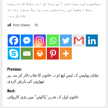
سیکیورٹی، سیاحت، آبی وسائل اور سڑک کے ذریعے
وسط ایشیائی ریاستوں سے روابط بہتر بنانا
شامل ہے۔
Post Views:
35
P
Previous:
o
ملتان پولیس کے ایس ایچ او نے خاتون کا نقاب اتار کر منہ پر
تپھڑوں کی بارش کردی
s
Next:
t
خاتون اول کے شہر “پاکپتن” میں بڑی کاروائی
n