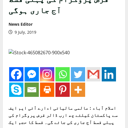
آج جاری ہوگی
News Editor
9 July, 2019
اسلام آباد : عالمی مالیاتی ادارے آئی ایم ایف
سے پاکستان کیلئے چھ ارب ڈالر قرض پروگرام کی
پہلی قسط آج جاری کی جائے گی۔ قسط کا حجم ایک