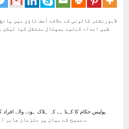
لاہورنشتر کالونی کے علاقے آصف ٹاؤن میں پانچ
طبی امداد کےلیے ہسپتال منتقل کیا لیکن و
مسیح کے بیان پر ملزمان صابر اور راجہ مسیح کے خلاف درج کیا گیا ہے۔ جائے وقوعہ سے فرانزک ٹیموں نے شواہد اکھٹے کرلیے ہیں۔…