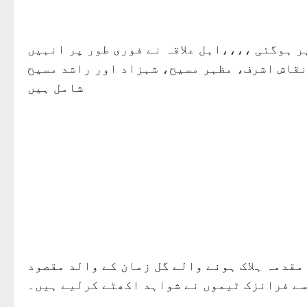
ر ہوگئی ،،،،اہل علاقہ نے فوری طور پر انہیں
نقاش اشرف، مظہر مسیح، شہزاد اور راشد مسیح
شامل ہیں
ں 25 سال سے 32 سال کے درمیان ہے۔واقعے کا مقدمہ ہلاک ہونے والے گل زمان کے والد مقصود