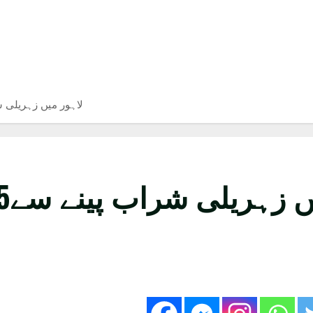
لاہور میں زہریلی شراب پینے سے5
یلی شراب پینے سے5 افراد ہلاک،مقدمہ درج