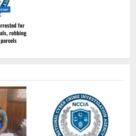
istan
rrested for
als, robbing
 parcels