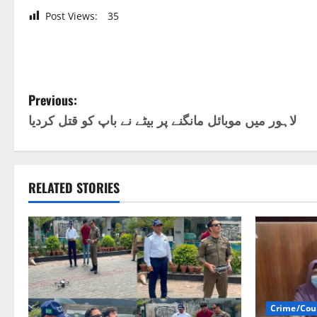
Post Views:
35
P
Previous:
لاہور میں موبائل مانگنے پر بیٹے نے باپ کو قتل کردیا
o
s
t
RELATED STORIES
n
a
v
i
Crime/Cou