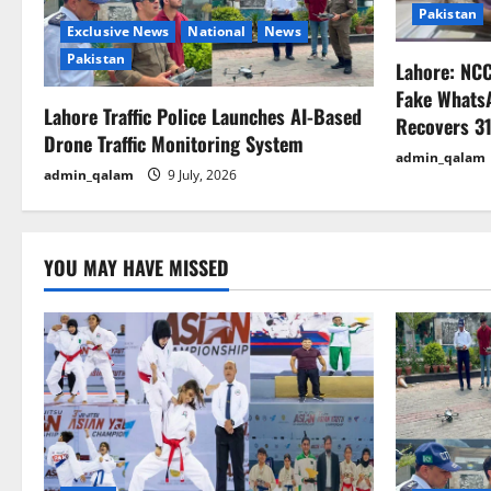
Pakistan
g
Exclusive News
National
News
Pakistan
Lahore: NC
a
Fake Whats
Lahore Traffic Police Launches AI-Based
t
Recovers 31
Drone Traffic Monitoring System
admin_qalam
i
admin_qalam
9 July, 2026
o
n
YOU MAY HAVE MISSED