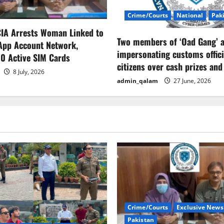
Crime/Courts
National
Pak
CIA Arrests Woman Linked to
Two members of ‘Oad Gang’ a
App Account Network,
impersonating customs offici
0 Active SIM Cards
citizens over cash prizes and
8 July, 2026
admin_qalam
27 June, 2026
Crime/Courts
Exclusive News
Pakistan