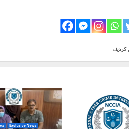
 کردیئے
rts
Exclusive News