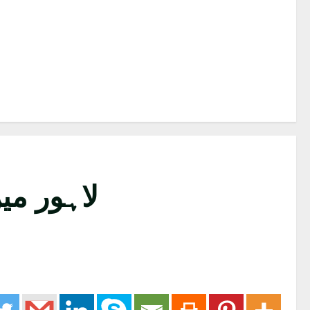
لاہور میں زہر