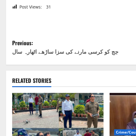
Post Views:
31
P
Previous:
جج کو کرسی مارنے کی سزا ساڑھے اٹھارہ سال
o
s
t
RELATED STORIES
n
a
v
i
Crime/Cou