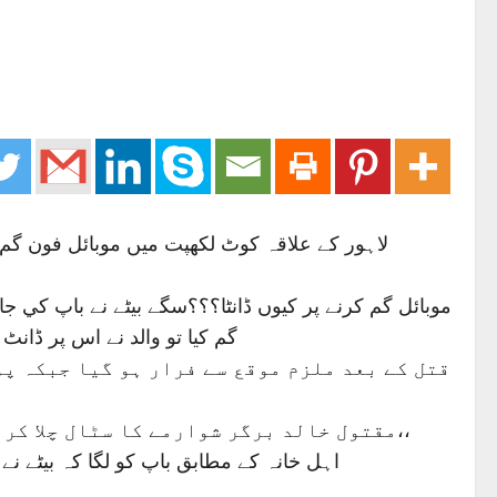
لاہور کے علاقہ کوٹ لکھپت میں موبائل فون گم کر
موبائل گم کرنے پر کيوں ڈانٹا؟؟؟سگے بيٹے نے باپ کي
گم کيا تو والد نے اس پر ڈان
قتل کے بعد ملزم موقع سے فرار ہو گیا جبکہ پو
مقتول خالد برگر شوارمے کا سٹال چلا کر پانچ بچوں کي کفالت کررہا تھا۔۔۔ پولیس کا کہنا ہے کہ معاملے کی مزید تحقیقات بھی جاری ہیں،،
اہل خانہ کے مطابق باپ کو لگا کہ بیٹے نے