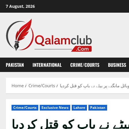
Skip
7 August, 2026
to
content
PAKISTAN
INTERNATIONAL
CRIME/COURTS
BUSINESS
Home
Crime/Courts
ائل مانگنے پر بیٹے نے باپ کو قتل کردیا
Crime/Courts
Exclusive News
Lahore
Pakistan
یٹے نے باپ کو قتل کردیا