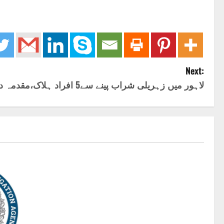
Next:
لاہور میں زہریلی شراب پینے سے5 افراد ہلاک،مقدمہ درج