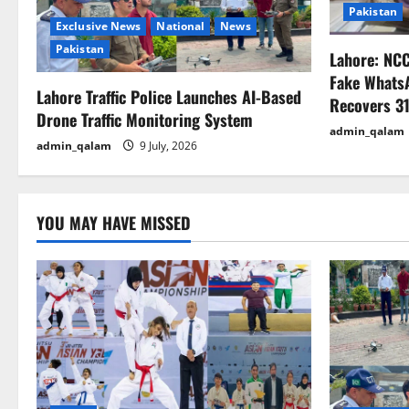
Pakistan
g
Exclusive News
National
News
Pakistan
Lahore: NC
a
Fake Whats
Lahore Traffic Police Launches AI-Based
t
Recovers 31
Drone Traffic Monitoring System
admin_qalam
i
admin_qalam
9 July, 2026
o
n
YOU MAY HAVE MISSED