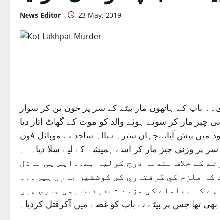
News Editor
23 May, 2019
دی۔۔ باپ کے ہاتھوں مار بيٹے کے سر پر خون بن کر سوار
د میں پیش آیا،،،جہاں سترہ سالہ ساجد نے موبائل فون
سر پر وزنی چیز مار کر اسے ہمیشہ کے لیے سلا دیا۔۔۔
تے کے خلاف مقدمہ درج کرليا ہے۔۔ایس پی ماڈل
 کہ ملزم کي گرفتاري کي کوششيں جاري ہيں۔۔۔
بھی تھا جس پر بیٹے نے باپ کو غصے میں آکرقتل کردیا۔