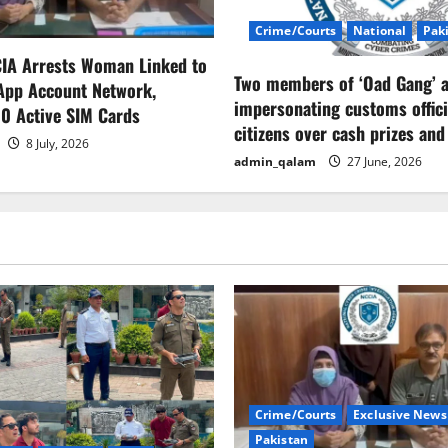
Crime/Courts
National
Pak
CIA Arrests Woman Linked to
Two members of ‘Oad Gang’ a
App Account Network,
impersonating customs offici
0 Active SIM Cards
citizens over cash prizes and
8 July, 2026
admin_qalam
27 June, 2026
Crime/Courts
Exclusive News
Pakistan