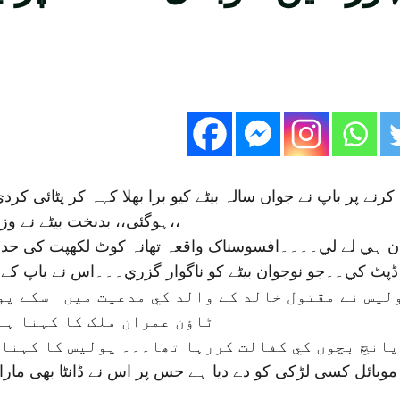
نے پر باپ نے جواں سالہ بیٹے کیو برا بھلا کہہ کر پٹائی کر
ہوگئی،، بدبخت بیٹے نے وزنی چيز مار کر سوتے ہوئے والد کو موت کے گھاٹ اتار دیا،،
 جان ہي لے لي۔۔۔۔افسوسناک واقعہ تھانہ کوٹ لکھپت کی حدو
ٹ ڈپٹ کي۔۔جو نوجوان بيٹے کو ناگوار گزري۔۔۔اس نے باپ کے 
لیس نے مقتول خالد کے والد کي مدعيت ميں اسکے پو
ٹاؤن عمران ملک کا کہنا ہے
 موبائل کسی لڑکی کو دے دیا ہے جس پر اس نے ڈانٹا بھی مارا 