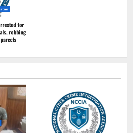
istan
rrested for
als, robbing
 parcels