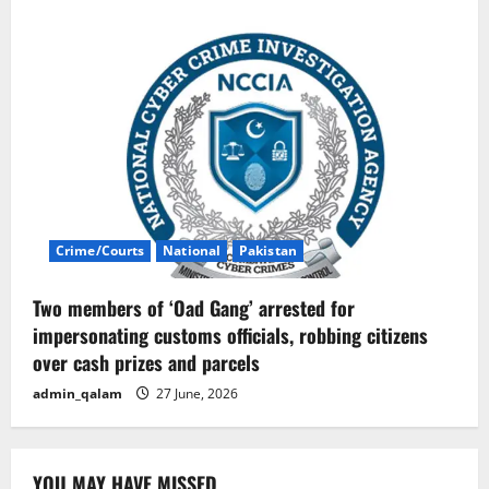
Crime/Courts
National
Pakistan
Two members of ‘Oad Gang’ arrested for
impersonating customs officials, robbing citizens
over cash prizes and parcels
admin_qalam
27 June, 2026
YOU MAY HAVE MISSED