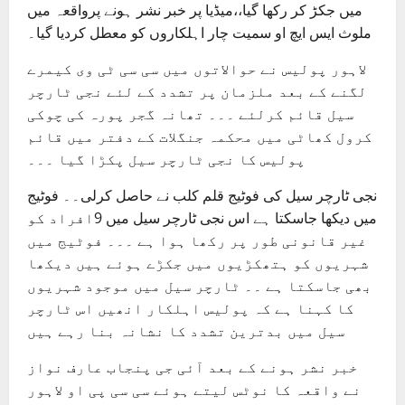
میں جکڑ کر رکھا گیا،،میڈیا پر خبر نشر ہونے پرواقعہ میں
ملوث ایس ایچ او سمیت چار اہلکاروں کو معطل کردیا گیا۔
لاہور پولیس نے حوالاتوں میں سی سی ٹی وی کیمرے
لگنے کے بعد ملزمان پر تشدد کے لئے نجی ٹارچر
سیل قائم کرلئے ۔۔۔ تھانہ گجر پورہ کی چوکی
کرول کھاٹی میں محکمہ جنگلات کے دفتر میں قائم
پولیس کا نجی ٹارچر سیل پکڑا گیا ۔۔۔
نجی ٹارچر سیل کی فوٹیج قلم کلب نے حاصل کرلی۔۔ فوٹیج
میں دیکھا جاسکتا ہے اس نجی ٹارچر سیل میں 9افراد کو
غیر قانونی طور پر رکھا ہوا ہے ۔۔۔ فوٹیج میں
شہریوں کو ہتھکڑیوں میں جکڑے ہوئے ہیں دیکھا
بھی جاسکتا ہے ۔۔ ٹارچر سیل میں موجود شہریوں
کا کہنا ہے کہ پولیس اہلکار انھیں اس ٹارچر
سیل میں بدترین تشدد کا نشانہ بنا رہے ہیں
خبر نشر ہونے کے بعد آئی جی پنجاب عارف نواز
نے واقعہ کا نوٹس لیتے ہوئے سی سی پی او لاہور