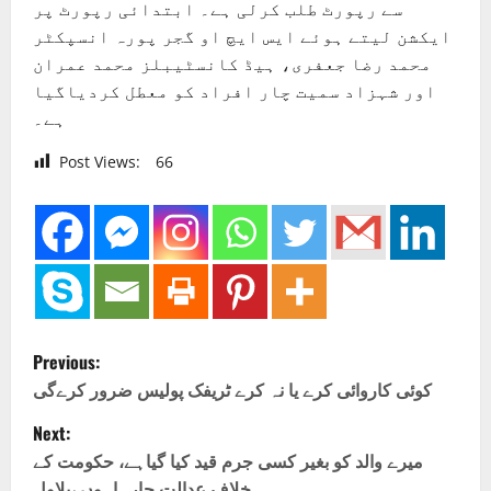
سے رپورٹ طلب کرلی ہے۔ ابتدائی رپورٹ پر
ایکشن لیتے ہوئے ایس ایچ او گجر پورہ انسپکٹر
محمد رضا جعفری، ہیڈ کانسٹیبلز محمد عمران
اور شہزاد سمیت چار افراد کو معطل کردیاگیا
ہے۔
Post Views:
66
P
Previous:
o
کوئی کاروائی کرے یا نہ کرے ٹریفک پولیس ضرور کرےگی
Next:
s
میرے والد کو بغیر کسی جرم قید کیا گیاہے، حکومت کے
خلاف عدالت جارہاہوں ،بلاول