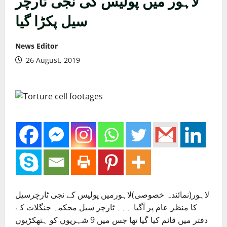
لاہور میں پولیس کی نجی ٹارچر
سیل پکڑا گیا
News Editor
26 August, 2019
لاہور(نمائندہ خصوصی)لاہورمیں پولیس کے نجی ٹارچرسیل
کا منظر عام پر آگیا ۔۔۔ ٹارچر سیل محکمہ جنگلات کے
دفتر میں قائم کیا گیا تھا جس میں 9 شہریوں کو ہتھکڑیوں