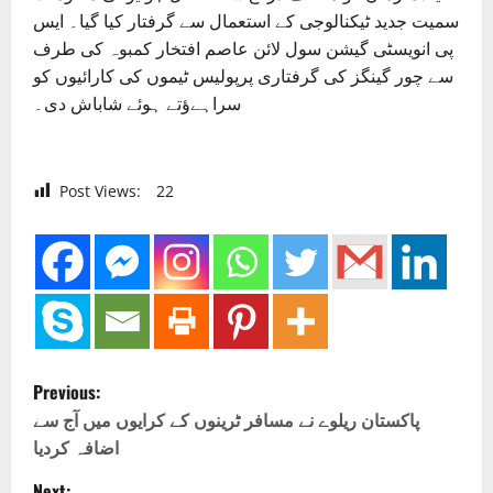
سمیت جدید ٹیکنالوجی کے استعمال سے گرفتار کیا گیا۔ ایس
پی انویسٹی گیشن سول لائن عاصم افتخار کمبوہ کی طرف
سے چور گینگز کی گرفتاری پرپولیس ٹیموں کی کارائیوں کو
سراہےؤتے ہوئے شاباش دی۔
Post Views:
22
P
Previous:
o
پاکستان ریلوے نے مسافر ٹرینوں کے کرایوں میں آج سے
اضافہ کردیا
s
Next: