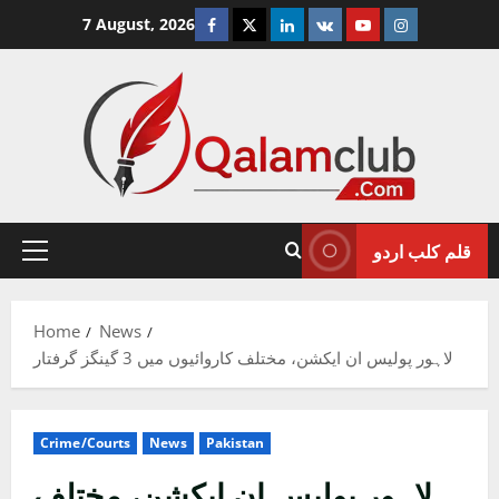
Skip
Facebook
Twitter
Linkedin
VK
Youtube
Instagram
7 August, 2026
to
content
قلم کلب اردو
Primary
Menu
Home
News
لاہور پولیس ان ایکشن، مختلف کاروائیوں میں 3 گینگز گرفتار
Crime/Courts
News
Pakistan
لاہور پولیس ان ایکشن، مختلف