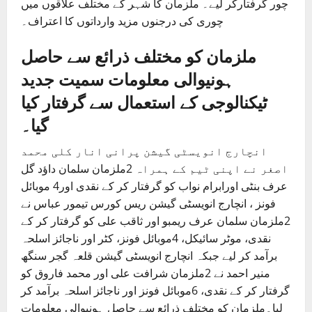
چور گرفتارکر لیے۔ ملزمان کا شہر کے مختلف علاقوں میں
چوری کی درجنوں مزید وارداتوں کا اعتراف۔
ملزمان کو مختلف ذرائع سے حاصل
ہونیوالی معلومات سمیت جدید
ٹیکنالوجی کے استعمال سے گرفتار کیا
گیا۔
انچارج انویسٹی گیشن پرانی انار کلی محمد
اصغر نے اپنی ٹیم کے ہمراہ 2ملزمان سلمان داؤد گل
عرف بنٹی اورابرام نواب کو گرفتار کر کے نقدی اور4 موبائل
فونز ، انچارج انویسٹی گیشن ریس کورس تیمور عباس نے
2ملزمان سلمان عرف ریمبو اور ثاقب علی کو گرفتار کر کے
نقدی، موٹر سائیکل، 4موبائل فونز، کٹر اور ناجائز اسلحہ
برآمد کر لیے جبکہ انچارج انویسٹی گیشن قلعہ گجر سنگھ
منیر احمد نے 2ملزمان شرافت علی اور محمد فاروق کو
گرفتار کر کے نقدی، 6موبائل فونز اور ناجائز اسلحہ برآمد کر
لیا۔ملزمان کو مختلف ذرائع سے حاصل ہونیوالی معلومات