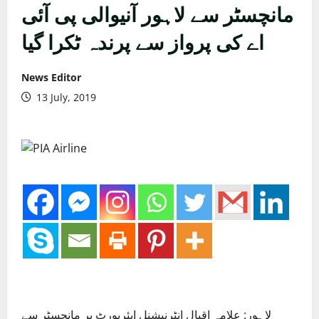
مانچسٹر سے لاہور آنیوالی پی آئی
اے کی پرواز سے پرندہ ٹکرا گیا
News Editor
13 July, 2019
لاہور: علامہ اقبال انٹرنیشنل ایئرپورٹ پر مانچسٹر سے