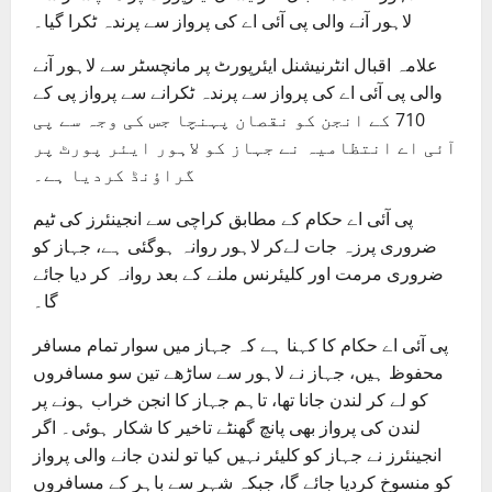
لاہور آنے والی پی آئی اے کی پرواز سے پرندہ ٹکرا گیا۔
علامہ اقبال انٹرنیشنل ایئرپورٹ پر مانچسٹر سے لاہور آنے
والی پی آئی اے کی پرواز سے پرندہ ٹکرانے سے پرواز پی کے
710 کے انجن کو نقصان پہنچا جس کی وجہ سے پی
آئی اے انتظامیہ نے جہاز کو لاہور ایئر پورٹ پر
گراؤنڈ کردیا ہے۔
پی آئی اے حکام کے مطابق کراچی سے انجینئرز کی ٹیم
ضروری پرزہ جات لےکر لاہور روانہ ہوگئی ہے، جہاز کو
ضروری مرمت اور کلیئرنس ملنے کے بعد روانہ کر دیا جائے
گا۔
پی آئی اے حکام کا کہنا ہے کہ جہاز میں سوار تمام مسافر
محفوظ ہیں، جہاز نے لاہور سے ساڑھے تین سو مسافروں
کو لے کر لندن جانا تھا، تاہم جہاز کا انجن خراب ہونے پر
لندن کی پرواز بھی پانچ گھنٹے تاخیر کا شکار ہوئی۔ اگر
انجینئرز نے جہاز کو کلیئر نہیں کیا تو لندن جانے والی پرواز
کو منسوخ کردیا جائے گا، جبکہ شہر سے باہر کے مسافروں