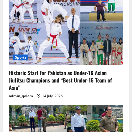
Sports
Historic Start for Pakistan as Under-16 Asian
JiuJitsu Champions and “Best Under-16 Team of
Asia”
admin_qalam
14 July, 2026