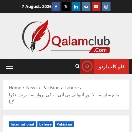
Skip
Facebook
Twitter
Linkedin
VK
Youtube
Instagram
7 August, 2026
to
content
قلم کلب اردو
Primary
Menu
Home
News
Pakistan
Lahore
مانچسٹر سے لاہور آنیوالی پی آئی اے کی پرواز سے پرندہ ٹکرا
گیا
International
Lahore
Pakistan