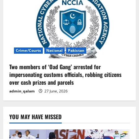
Crime/Courts
National
Pakistan
Two members of ‘Oad Gang’ arrested for
impersonating customs officials, robbing citizens
over cash prizes and parcels
admin_qalam
27 June, 2026
YOU MAY HAVE MISSED