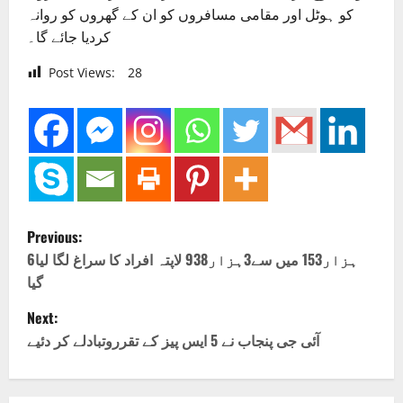
کو ہوٹل اور مقامی مسافروں کو ان کے گھروں کو روانہ
کردیا جائے گا۔
Post Views:
28
P
Previous:
o
6ہزار153 میں سے3ہزار938 لاپتہ افراد کا سراغ لگا لیا
گیا
s
Next:
t
آئی جی پنجاب نے 5 ایس پیز کے تقرروتبادلے کر دئیے
n