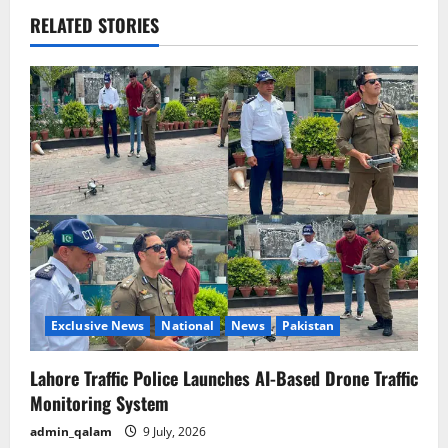
a
RELATED STORIES
v
i
g
a
t
i
o
Exclusive News
National
News
Pakistan
n
Lahore Traffic Police Launches AI-Based Drone Traffic
Monitoring System
admin_qalam
9 July, 2026