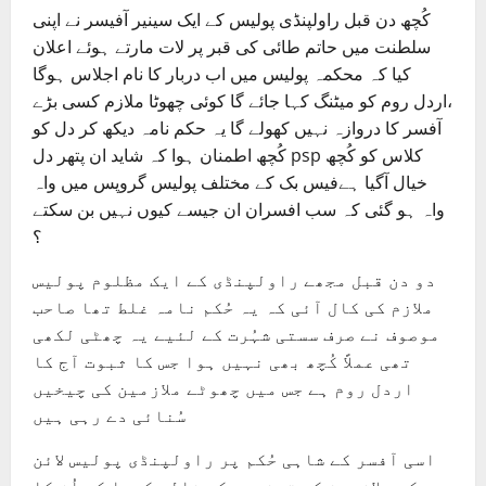
کُچھ دن قبل راولپنڈی پولیس کے ایک سینیر آفیسر نے اپنی
سلطنت میں حاتم طائی کی قبر پر لات مارتے ہوئے اعلان
کیا کہ محکمہ پولیس میں اب دربار کا نام اجلاس ہوگا
،اردل روم کو میٹنگ کہا جائے گا کوئی چھوٹا ملازم کسی بڑے
آفسر کا دروازہ نہیں کھولے گا یہ حکم نامہ دیکھ کر دل کو
کُچھ اطمنان ہوا کہ شاید ان پتھر دل psp کلاس کو کُچھ
خیال آگیا ہےفیس بک کے مختلف پولیس گروپس میں واہ
واہ ہو گئی کہ سب افسران ان جیسے کیوں نہیں بن سکتے
؟
دو دن قبل مجھے راولپنڈی کے ایک مظلوم پولیس
ملازم کی کال آئی کہ یہ حُکم نامہ غلط تھا صاحب
موصوف نے صرف سستی شہُرت کے لئیے یہ چھٹی لکھی
تھی عملاً کُچھ بھی نہیں ہوا جس کا ثبوت آج کا
اردل روم ہے جس میں چھوٹے ملازمین کی چیخیں
سُنائی دے رہی ہیں
اسی آفسر کے شاہی حُکم پر راولپنڈی پولیس لائن