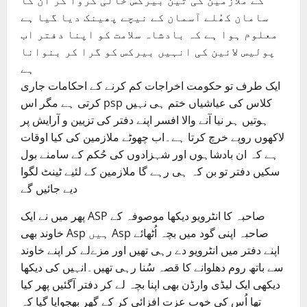
کے ملازمین کی تین بیرکس خالی کروا کر اُن کا
سامان کھُلے آسمان کے نیچے پھینک دیا گیا ہے
معلوم ہوا ہے کہ بادشاہ سلامت کو اپنا دفتر اب
پولیس لائین کی انہیں بیرکس کو گرا کر بنوانا
ہے
ایک طرف تو حکومت اخراجات کم کرنے کے احکامات جاری
کرتی ہے مگر اس psp کلاس کی عیاشیاں ختم ہی نہیں
ہوتیں ہر نیا آنے والا افسر اپنے دفتر کی تزیین و آرایش پر
لاکھوں روپے خرچ کرتا ہے۔اب چھوٹے ملازمین کی کیا اوقات
ہے کہ ان بادشاہوں اور شہزادوں کی حُکم کے سامنے بول
سکیں دفتر تو بن کہ ہی رہے گا ملازمین کے لئیے ٹینٹ لگوا
دیے جائیں گے
پھر میں نے ایک ASP صاحبہ کا انٹرویو دیکھا موصوفہ کے
خاوند بھی Asp ہیں Asp صاحبہ اپنی گود میں بچہ اُٹھائے
اپنے دفتر میں انٹرویو دے رہی تھیں اور مزےلے کر اپنے خاوند
سے باتھ روم دھلوانے کا قصہ سُنا رہی تھیں۔انہیں کی دیکھا
دیکھی ایک لیڈی وارڈن بھی اپنا بچہ لے کر دفتر آگئیں پھر کیا
تھا اُس کی خوب عزت افزائی کر کے گھر بھجوایا گیا کہ