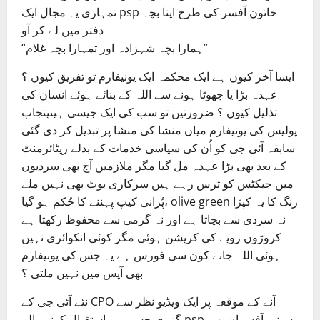
تمہاری یہ مجال ایک psp خاتون آفسر کی طرح اپنا بچہ
دفتر میں لے کر آو
“ہمارا بچہ شہزادہ اور تمہارا بچہ غلام”
ایسا آخر کیوں ہے ایک محکمہ ایک یونیفارم تو تفریق کیوں ؟
عہدہ بڑا یا چھوٹا ہونے سے اللہ کے بنائے ہوئے انسان کی
تذلیل کیوں ؟ ضرورتیں تو سب کی ایک جیسی ہیںپنجاب
پولیس کی یونیفارم میاں منشا کی منشا پر تبدیل کر دی گئی
سابقہ آئی جی کو اُن کی سیاسی خدمات کے بدلے ریٹائرمنٹ
کے بعد بھی بڑا عہدہ مل گیا مگر ملازمیں آج بھی سردیوں
میں جیکٹس کو ترس رہے ہیں سرکاری بوٹ بھی نہیں ملے
،پُرانی کیپ پہننے کا حُکم ہو گیا olive green رنگ کا یہ کپڑا
نہ سردی سے بچاتا ہے اور نہ گرمی سے محفوظ رکھتا ہے
کروڑوں روپے کی کرپشن ہوئی مگر کوئی انکوائری نہیں
ہوئی اللہ جانے کون سی فورس ہے یہ جس کی یونیفارم
بھی آپس میں نہیں ملتی ؟
نئے آئی جی کے CPO آنے کے موقعہ پر ایک ویڈیو نظر سے
گزری جس میں استقبال کرنے والے psp سینیر آفسران بھی