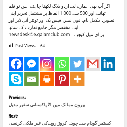
اگر آپ بھی ہمارے لیے اردو بلاگ لکھنا چاہتے ہیں تو قلم
اٹھائیے اور 500 سے 1,000 الفاظ پر مشتمل تحریر اپنی
تصویر، مکمل نام، فون نمبر، فیس بک اور ٹوئٹر آئی ڈیز اور
اپنے مختصر مگر جامع تعارف کے ساتھ
newsdesk@e.qalamclub.com پر ای میل کیجیے۔
Post Views:
64
P
Previous:
o
بیرون ممالک میں 21 پاکستانی سفیر تبدیل
Next:
s
کسٹمز گودام سے چودہ کروڑ روپےکی غیر ملکی کرنسی