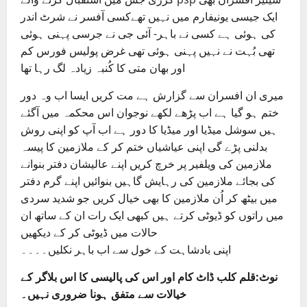
ایک جیسی یونیفارم میں نہیں تھےکسی آفسر نے شرٹ اندر
کی ہوئی ہے کسی نے باہر- آئی جی نے جرسی پہنی ہوئی
تھی بُہت نے نہیں پہنی ہوئی تھی غرض پولیس فورس کم
اور بھان متی کا کُنبہ زیادہ لگ رہا تھا
میری ان افسران سے گزارش ہے مت کریں ایسا اب وہ دور
ختم ہو گیا ہے اب پڑھے لکھے نوجوان اس محکمہ میں آگئے
ہیں سوشل میڈیا اور میڈیا کا دور ہے اب آپ کو اپنی روش
بدلنی پڑے گی اپنی عیاشیاں ختم کر کے ملازمین کا پیسہ
ملازمین کی ویلفیر پر خرچ کریں اپنے عالیشان دفتر بنوانے
کی بجائے ملازمین کی رہایش گاہیں بنوائیں اپنے گرم دفتر
میں بیٹھ کر اُن ملازمین کا بھی خیال کریں جو شدید سردی
میں راتوں کو ڈیوٹی کرتے ہیں کبھی ایک رات ان کے ساتھ ان
حالات میں ڈیوٹی کر کے دیکھیں
اپنی بادشاہت کے خول سے اب باہر نکلیں۔۔۔۔
نوٹ:قلم کلب ڈاٹ کام اور اس کی پالیسی کا اس بلاگر کے
خیالات سے متفق ہونا ضروری نہیں۔