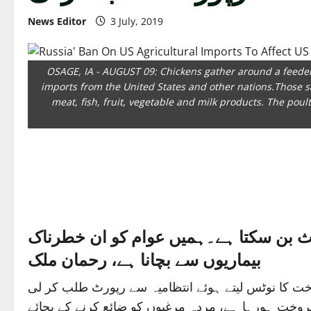
News Editor
3 July, 2019
OSAGE, IA - AUGUST 09: Chickens gather around a feeder 
imports from the United States and other nations.Those sa
meat, fish, fruit, vegetable and milk products. The poul
ث بن سکتا ہے۔ہمیں عوام کو ان خطرناک
بیماریوں سے بچانا ہے، رحمان ملک
فروخت کا نوٹس لیتے ہوئے انتظامیہ سے رپورٹ طلب کر لی
فروخت ہورہا ہے، مردہ مرغیوں کو ضائع کرنے کے بجائے