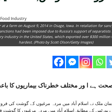
at a farm on August 9, 2014 in Osage, Iowa. In retaliation for s
nctions had been imposed due to Russia's support of separatists in
try industry in the United States, which exported over $300 million w
hardest. (Photo by Scott Olson/Getty Images)
حت ہے ا ور مختلف خطرناک بیماریوں کا باع
ٹر رحمان ملک نے اسلام آباد میں مردہ مرغیوں کے گوشت کی 
ری رپورٹس کے مطابق اسلام آباد میں مردہ مرغیوں کا گوشت 