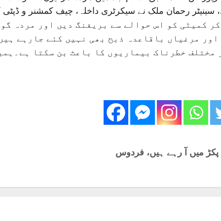
کر کمیٹی کو اس حوالے سے بریفنگ دیں اور مردہ گو
 اور مرغیاں باقاعدہ ذبح بھی نہیں کئے جارہے ہی
ر مختلف خطرناک بیماریوں کا باعث بن سکتا ہے۔ہمی
ی پکڑ میں آ رہے ہیں، فردوس