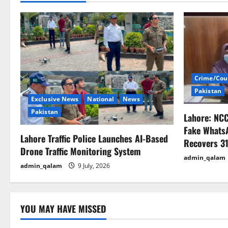
n
a
v
i
Crime/Cou
g
Pakistan
Exclusive News
National
News
a
Pakistan
Lahore: NC
t
Fake Whats
Lahore Traffic Police Launches AI-Based
Recovers 31
i
Drone Traffic Monitoring System
admin_qalam
admin_qalam
9 July, 2026
o
n
YOU MAY HAVE MISSED