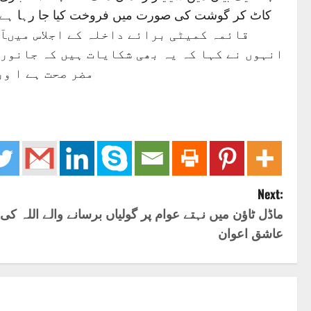
قائمہ کمیٹی برائے داخلہ کے اجلاس میںآ
انہوں نے کہا کہ یہ بھی شکایات ہیں کہ جانور
مضر صحت ہے ا و
Next:
ماڈل ٹاؤن میں نہتے عوام پر گولیاں برسانے والے اللہ ک
عاشق اعوان