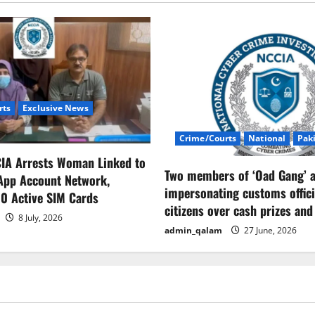
rts
Exclusive News
Crime/Courts
National
Pak
CIA Arrests Woman Linked to
Two members of ‘Oad Gang’ a
App Account Network,
impersonating customs offici
0 Active SIM Cards
citizens over cash prizes and
8 July, 2026
admin_qalam
27 June, 2026