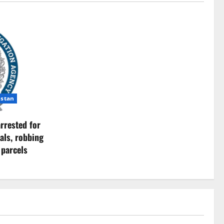
istan
rrested for
als, robbing
 parcels