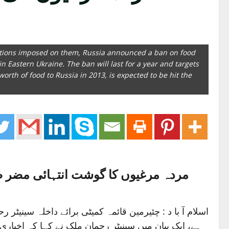
anctions imposed on them, Russia announced a ban on food
 Eastern Ukraine. The ban will last for a year and targets
orth of food to Russia in 2013, is expected to be hit the
مردہ مرغیوں کا گوشت انتہائی مضر ص
اسلام آ با د : چئیرمین قائمہ کمیٹی برائے داخلہ سینی
ہے، ایک بیان میں سینیٹر رحمان ملک نے کہا کہ اخبا