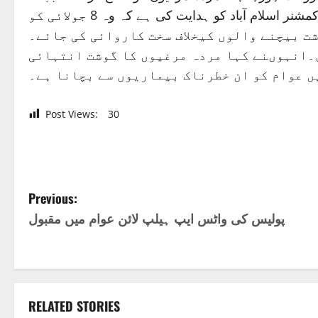
کاٹ کر گوشت کی صورت میں فروخت کیا جا رہا ہے، سینیٹر رحمان ملک نے سیکرٹری داخلہ، چیف کمشنر و ڈپٹی کمشنر اسلام آباد کو ہدایت کی ہے کہ وہ 8 جولائی کو
شت بیچنے والوں کیخلاف سخت کاروائی کی جائے۔
ں۔انہوںنے کہا مردہ مرغیوں کا گوشت انتہائی
ں عوام کو ان خطرناک بیماریوں سے بچانا ہے۔
Post Views:
30
P
Previous:
پولیس کی واٹس ایپ ہیلپ لائن عوام میں مقبول
o
s
t
RELATED STORIES