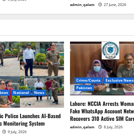
admin_qalam
27 June, 2026
Crime/Courts
Exclusive News
Pakistan
 News
National
News
Lahore: NCCIA Arrests Woma
Fake WhatsApp Account Netw
fic Police Launches AI-Based
Recovers 310 Active SIM Car
ic Monitoring System
admin_qalam
8 July, 2026
9 July, 2026