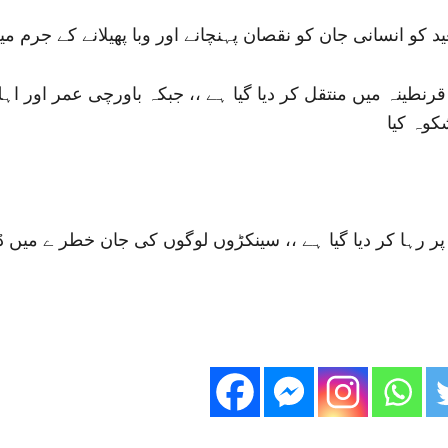
 کو انسانی جان کو نقصان پہنچانے اور وبا پھیلانے کے جرم می
نطینہ میں منتقل کر دیا گیا ہے ،، جبکہ باورچی عمر اور اہلخ
کوہ کیا
 رہا کر دیا گیا ہے ،، سینکڑوں لوگوں کی جان خطر ے میں ڈا