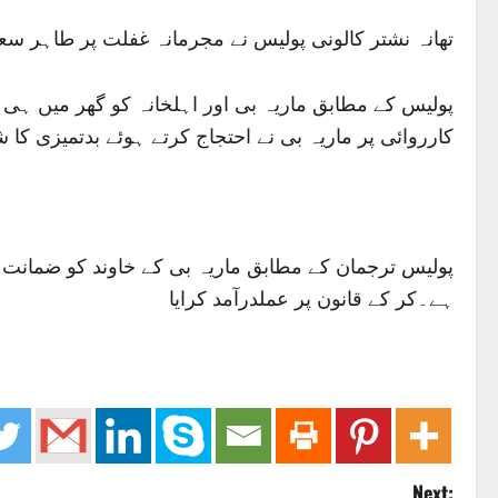
تھانہ نشتر کالونی پولیس نے مجرمانہ غفلت پر طاہر سعید
پولیس کے مطابق ماریہ بی اور اہلخانہ کو گھر میں ہی قر
کارروائی پر ماریہ بی نے احتجاج کرتے ہوئے بدتمیزی کا ش
پولیس ترجمان کے مطابق ماریہ بی کے خاوند کو ضمانت پر
ہے۔
کر کے قانون پر عملدرآمد کرایا
Next: