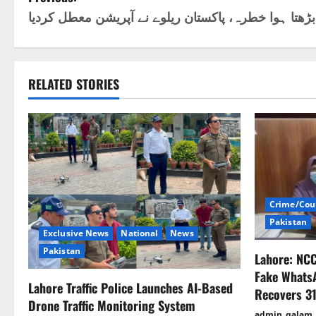
P
بڑھتا ہوا خطرہ، پاکستان ریلوے نے آپریشن معطل کردیا
o
s
t
RELATED STORIES
n
a
v
i
Crime/Cou
Pakistan
g
Exclusive News
National
News
Pakistan
Lahore: NC
a
Fake Whats
Lahore Traffic Police Launches AI-Based
t
Recovers 31
Drone Traffic Monitoring System
admin_qalam