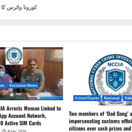
کورونا وائرس کا 
rts
Exclusive News
Crime/Courts
National
Pak
CIA Arrests Woman Linked to
Two members of ‘Oad Gang’ a
App Account Network,
impersonating customs offici
0 Active SIM Cards
citizens over cash prizes and
8 July, 2026