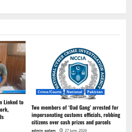
Crime/Courts
National
Pakistan
n Linked to
Two members of ‘Oad Gang’ arrested for
ork,
impersonating customs officials, robbing
ds
citizens over cash prizes and parcels
admin_qalam
27 June, 2026