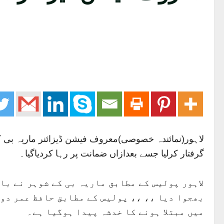
لاہور(نمائندہ خصوصی)معروف فیشن ڈیزائنر ماریہ بی کے
گرفتار کرلیا جسے بعدازاں ضمانت پر رہا کردیاگیا۔
لاہور پولیس کے مطابق ماریہ بی کے شوہر نے با
بھجوا دیا ،، ،، پولیس کے مطابق حافظ عمر دو 
میں مبتلا ہونے کا خدشہ پیدا ہوگیا ہے۔