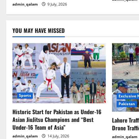
i
admin_qalam
9 July, 2026
o
n
YOU MAY HAVE MISSED
Sports
Exclusive
Pakistan
Historic Start for Pakistan as Under-16
Asian JiuJitsu Champions and “Best
Lahore Traf
Under-16 Team of Asia”
Drone Traff
admin_qalam
14 July, 2026
admin_qalam