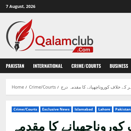
Skip
7 August, 2026
to
content
PAKISTAN
INTERNATIONAL
CRIME/COURTS
BUSINESS
Home
Crime/Courts
 کے خلاف کوروناچھپانے کا مقدمہ درج
Crime/Courts
Exclusive News
Islamabad
Lahore
Pakistan
کوروناچھپانے کا مقدمہ