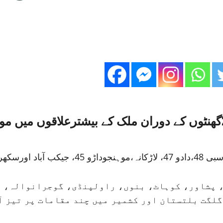
محکمہ موسمیات کے مطاب آئندہ 24گھنٹوں کے دوران ملک کے بی
ڈ ریکارڈ کیا گیا۔
ہ، پشاور، کوہاٹ، بنوں، راولپنڈی، گوجرانوالہ، 
 گلگت بلتستان اور کشمیر میں چند مقامات پر تیز 