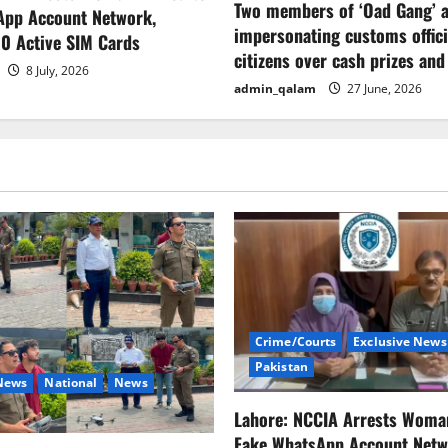
Two members of ‘Oad Gang’ a
App Account Network,
impersonating customs offici
0 Active SIM Cards
citizens over cash prizes and
8 July, 2026
admin_qalam
27 June, 2026
Crime/Courts
Exclusive News
Pakistan
 News
National
News
Lahore: NCCIA Arrests Woma
Fake WhatsApp Account Netw