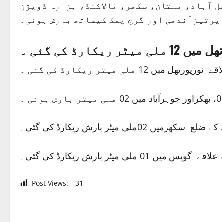
فیصل آباد، ملتان، سکھر، مالاکنڈ، ہزارہ ڈویژن
پرتیزآندھی اور گرج چمک کیساتھ بارش ہوئی۔
رڈ کی گئی ۔
ی میٹر ریکارڈ کی گئی ۔
ی میٹر بارش ریکارڈ کی گئی۔
Post Views:
31