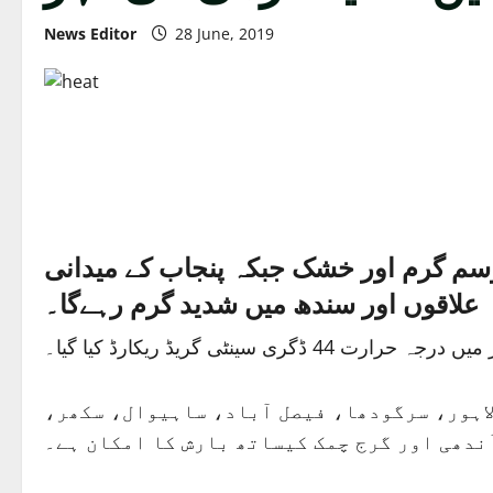
News Editor
28 June, 2019
شترعلاقوں میں موسم گرم اور خشک جبکہ پنجاب کے میدانی
علاقوں اور سندھ میں شدید گرم رہےگا۔
لاہور، سرگودھا، فیصل آباد، ساہیوال، سکھر
آندھی اور گرج چمک کیساتھ بارش کا امکان ہے۔