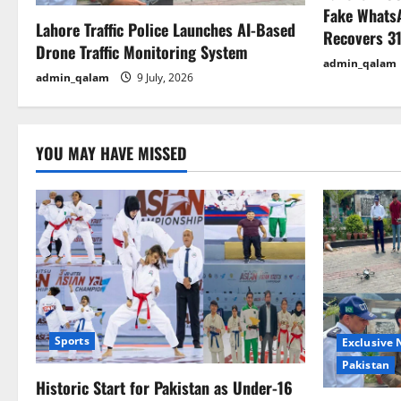
t
Fake Whats
Lahore Traffic Police Launches AI-Based
Recovers 31
i
Drone Traffic Monitoring System
admin_qalam
admin_qalam
9 July, 2026
o
n
YOU MAY HAVE MISSED
Sports
Exclusive
Pakistan
Historic Start for Pakistan as Under-16