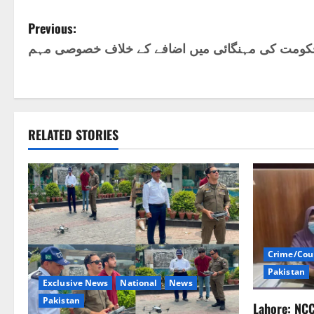
P
Previous:
کومت کی مہنگائی میں اضافے کے خلاف خصوصی مہم
o
s
t
RELATED STORIES
n
a
v
i
Crime/Cou
g
Pakistan
Exclusive News
National
News
a
Pakistan
Lahore: NC