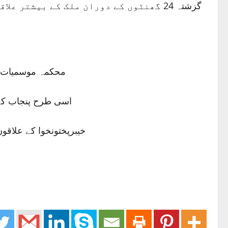
گزشتہ 24 گھنٹوں کے دوران ملک کے بیشت
محکمہ موسمیات کے اعد
اسی طرح پنجاب کے ضلع ٹوبہ ٹیک سنگھ میں 11، ملتان8
خیبرپختونخوا کے علاقوں پٹن میں 05، کالام02 اور بالائی دیر میں 01 میٹر جبکہ سندھ کے ضل