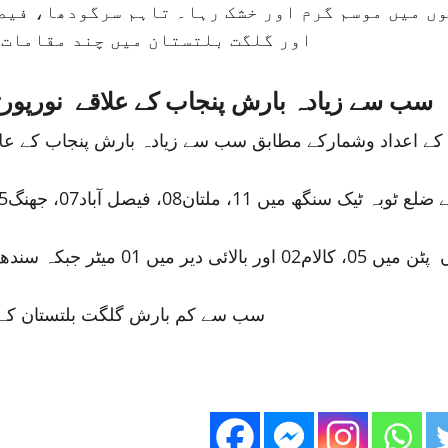
ر علاقوں میں موسم گرم اور خشک رہا۔ تاہم سرگودھا، 
اور گلگت بلتستان میں چند مقامات 
سب سے زیادہ بارش پنجاب کے علاقے نورپورتھل میں 12 ملی میٹر ریکا
اد وشمارکے مطابق سب سے زیادہ بارش پنجاب کے علاقے نورپورتھل میں 12 مل
0، فیصل آباد07، جھنگ05، بھکراور جوہرآباد میں 02 ملی میٹر بارش ہوئی ۔
ع سکھرمیں 02ملی میٹر بارش ریکارڈ کی گئی۔
سب سے کم بارش گلگت بلتستان کے علاقے گوپس میں 01 مل