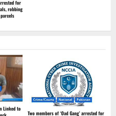
rrested for
als, robbing
 parcels
Crime/Courts
National
Pakistan
n Linked to
Two members of ‘Oad Gang’ arrested for
ork,