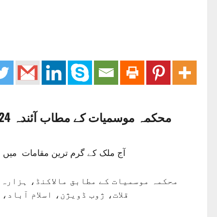
آج ملک کے گرم ترین مقامات میں سبی 48،دادو 47، لاڑکانہ،موہنجوداڑو 45، جیکب آباد اورسکھر میں درجہ حرارت 44 ڈگری سینٹی گری
محکمہ موسمیات کے مطابق مالاکنڈ، ہزار،
قلات، ژوب ڈویژن، اسلام آباد،