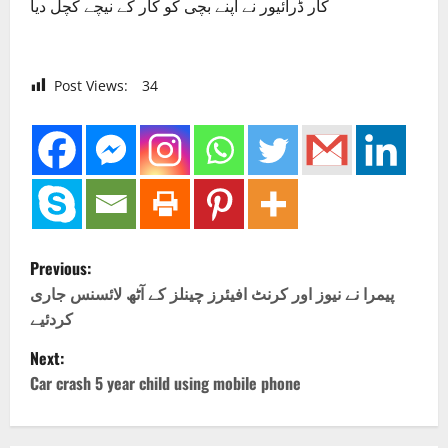
کار ڈرائیور نے اپنے بچی کو کار کے نیچے کچل دیا
Post Views:
34
P
Previous:
o
پیمرا نے نیوز اور کرنٹ افیئرز چینلز کے آٹھ لائسنس جاری
کردئیے
s
Next:
t
Car crash 5 year child using mobile phone
n