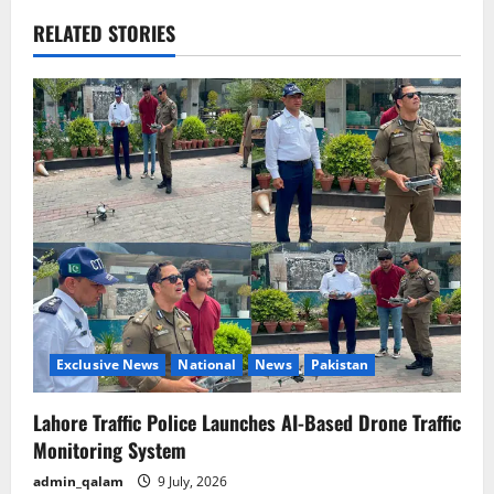
a
RELATED STORIES
v
i
g
a
t
i
o
Exclusive News
National
News
Pakistan
n
Lahore Traffic Police Launches AI-Based Drone Traffic
Monitoring System
admin_qalam
9 July, 2026