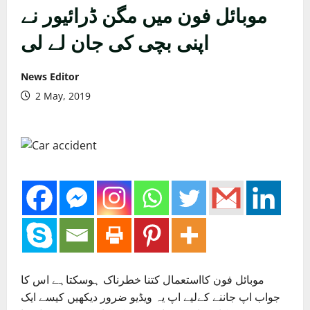
موبائل فون میں مگن ڈرائیور نے
اپنی بچی کی جان لے لی
News Editor
2 May, 2019
موبائل فون کااستعمال کتنا خطرناک ہوسکتاہے اس کا
جواب اپ جاننے کےلیے اپ یہ ویڈیو ضرور دیکھیں کیسے ایک