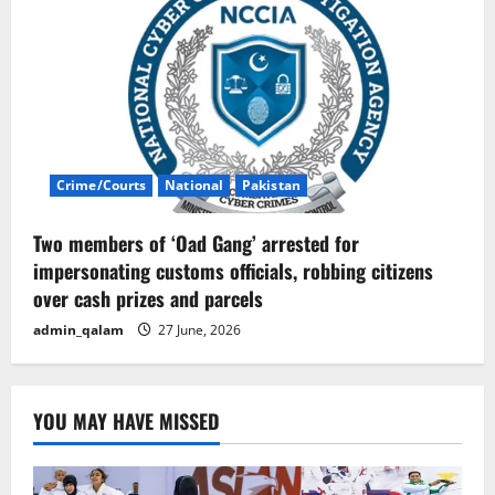
Crime/Courts
National
Pakistan
Two members of ‘Oad Gang’ arrested for
impersonating customs officials, robbing citizens
over cash prizes and parcels
admin_qalam
27 June, 2026
YOU MAY HAVE MISSED