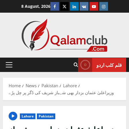
Skip
Facebook
Twitter
Linkedin
VK
Youtube
Instagram
8 August, 2026
to
content
قلم کلب اردو
Primary
Menu
Home
News
Pakistan
Lahore
وزیراعلیٰ عثمان بزدار بھی شہباز شریف کی ڈگر پر چل پڑے
Lahore
Pakistan