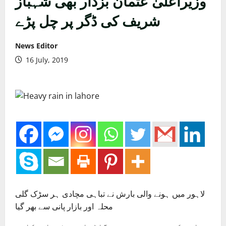
وزیراعلیٰ عثمان بزدار بھی شہباز
شریف کی ڈگر پر چل پڑے
News Editor
16 July, 2019
لاہور میں ہونے والی بارش نے تباہی مچادی ہر سڑک گلی
محلہ اور بازار پانی سے بھر گیا