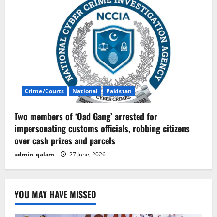
Crime/Courts
National
Pakistan
Two members of ‘Oad Gang’ arrested for
impersonating customs officials, robbing citizens
over cash prizes and parcels
admin_qalam
27 June, 2026
YOU MAY HAVE MISSED