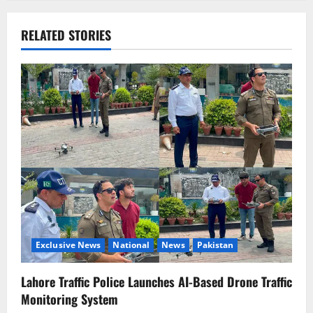
n
a
RELATED STORIES
v
i
g
a
t
i
o
Exclusive News
National
News
Pakistan
n
Lahore Traffic Police Launches AI-Based Drone Traffic
Monitoring System