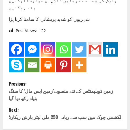
بارش کی وجہ سے درجنوں گاڑیاں موٹرسائیکلیں
بند ہوگئیں
شہریوں کو شدید پریشانی کا سامنا کرنا پڑا
Post Views:
22
P
Previous:
o
زمین ڈویلپمنٹس کے نئے منصوبے’زمین ایس مال‘ کا سنگ
بنیاد رکھ دیا گیا
s
Next:
t
لکشمی چوک میں سب سے زیادہ 250 ملی لیٹر بارش ریکارڈ